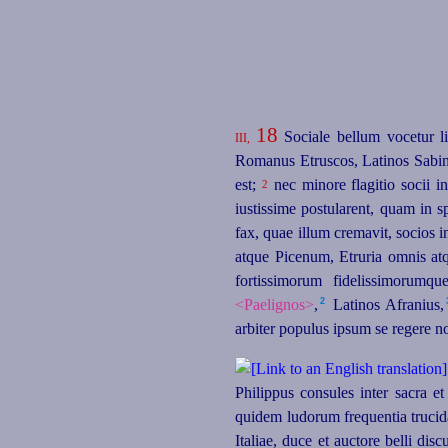
18
Sociale bellum vocetur l
III,
Romanus Etruscos, Latinos Sabin
est;
nec minore flagitio socii i
2
iustissime postularent, quam in 
fax, quae illum cremavit, socios 
atque Picenum, Etruria omnis a
fortissimorum fidelissimorumqu
2
<Paelignos>
,⁠
Latinos Afranius,⁠
arbiter populus ipsum se regere n
Philippus consules inter sacra e
quidem ludorum frequentia trucidati
Italiae, duce et auctore belli disc