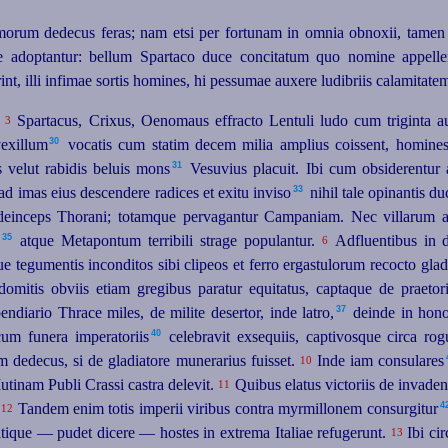
morum dedecus feras; nam etsi per fortunam in omnia obnoxii, tam
trae adoptantur: bellum Spartaco duce concitatum quo nomine appel
rint, illi infimae sortis homines, hi pessumae auxere ludibriis calamit
Spartacus, Crixus, Oenomaus effracto Lentuli
ludo cum triginta a
3
30
exillum⁠
vocatis cum statim decem milia amplius coissent, homines
31
velut rabidis beluis mons⁠
Vesuvius placuit. Ibi cum obsiderentur 
33
ad imas eius descendere radices et exitu inviso⁠
nihil tale opinantis du
einceps Thorani; totamque pervagantur Campaniam. Nec villarum at
35
atque Metapontum terribili strage populantur.
Adfluentibus in d
6
 tegumentis inconditos sibi clipeos et ferro ergastulorum recocto gladi
 domitis obviis etiam gregibus paratur equitatus, captaque de praeto
37
endiario Thrace miles, de milite desertor, inde latro,⁠
deinde
in hono
40
m funera imperatoriis⁠
celebravit exsequiis, captivosque circa ro
m dedecus, si de gladiatore munerarius fuisset.
Inde iam consulares⁠
10
utinam Publi Crassi castra delevit.
Quibus elatus victoriis de invad
11
4
.
Tandem enim totis imperii viribus contra myrmillonem consurgitur⁠
12
atique — pudet dicere — hostes in extrema Italiae refugerunt.
Ibi cir
13