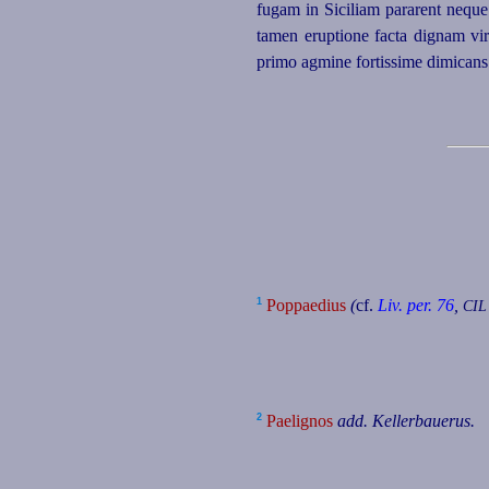
fugam in Siciliam pararent neque n
tamen eruptione facta dignam vir
primo agmine fortissime dimicans 
1
Poppaedius
(
cf.
Liv. per. 76
,
CIL
2
Paelignos
add. Kellerbauerus.