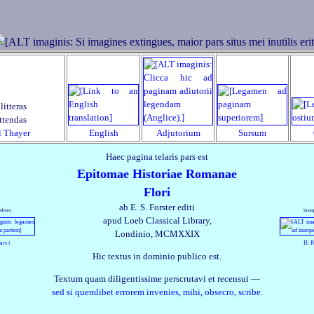
litteras
ttendas
l Thayer
English
Adjutorium
Sursum
Haec pagina telaris pars est
Epitomae Historiae Romanae
Flori
ab E. S. Forster editi
edens:
inse
apud Loeb Classical Library,
Londinio, MCMXXIX
Pars
II: 
I
Hic textus in dominio publico est.
Textum quam diligentissime perscrutavi et recensui —
sed si quemlibet errorem invenies, mihi, obsecro, scribe.