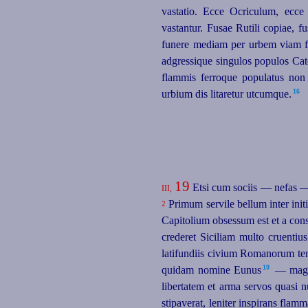
vastatio. Ecce Ocriculum, ecc
vastantur. Fusae Rutili copiae, f
funere mediam per urbem viam fec
adgressique singulos populos Cat
flammis ferroque
populatus non
16
urbium dis litaretur utcumque.⁠
19
Etsi cum sociis — nefas — 
III,
Primum servile bellum inter initi
2
Capitolium obsessum est et a con
crederet Siciliam multo cruentiu
latifundiis civium Romanorum ten
19
quidam nomine Eunus⁠
— magni
libertatem et arma servos quasi
n
stipaverat, leniter inspirans fla