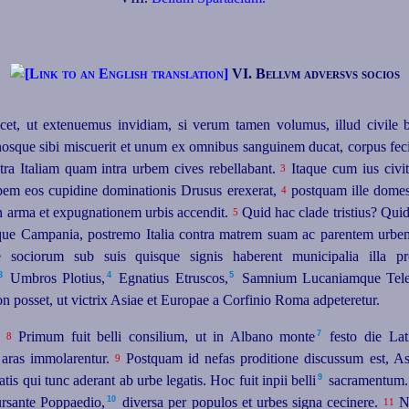
VI. Bellvm adversvs socios
icet, ut extenuemus invidiam, si verum tamen volumus, illud civile
osque sibi miscuerit et unum ex omnibus sanguinem ducat, corpus fec
ntra Italiam quam intra urbem cives rebellabant.
Itaque cum ius civit
3
spem eos cupidine dominationis Drusus erexerat,
postquam ille domest
4
in arma et expugnationem urbis accendit.
Quid hac clade tristius? Qu
5
tque Campania, postremo Italia contra matrem suam ac parentem urbe
e sociorum sub suis quisque signis haberent municipalia illa pro
3
4
5
Umbros Plotius,⁠
Egnatius Etruscos,⁠
Samnium Lucaniamque Tele
on posset, ut victrix Asiae et Europae a Corfinio Roma adpeteretur.
7
Primum fuit belli consilium, ut in Albano monte⁠
festo die Lat
8
t aras immolarentur.
Postquam id nefas proditione discussum est, Asc
9
9
s qui tunc aderant ab urbe legatis. Hoc fuit inpii belli⁠
sacramentum
10
ursante Poppaedio,⁠
diversa per populos et urbes signa cecinere.
Ne
11