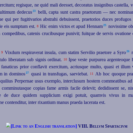
rcitum; regisque, ne quid mali deesset, decoratus insignibus castella, v
23
ultimum dedecus⁠
belli, capta sunt castra praetorum — nec nominar
e qui per fugitivarios abstrahi debuissent, praetorios duces profugos
25
de eis sumptum est.
Hic enim victos et apud Hennam⁠
novissime obs
8
m compedibus, catenis crucibusque punivit; fuitque de servis ovatione 
26
Vixdum respiraverat insula, cum statim Servilio praetore a Syro⁠
r
9
tulo liberatam sub signis ordinat.
Ipse veste purpurea
argenteoque 
10
anaticus prior conflavit exercitum, acriusque multo, quasi et illum vi
27
am in dominos⁠
quasi in transfugas, saeviebat.
Ab hoc quoque praeto
11
s Aquilius Perpernae usus exemplo, interclusum hostem commeatibus a
; comminutasque copias fame armis facile delevit; dedidissent se, n
de duce quidem supplicium exigi potuit, quamvis vivus in ma
 contenditur, inter rixantium manus praeda lacerata est.
VIII. Bellvm Spartacivm