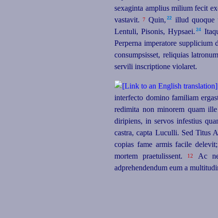
sexaginta amplius milium fecit exe
22
vastavit.
Quin,⁠
illud quoque 
7
24
Lentuli, Pisonis, Hypsaei.⁠
Itaqu
Perperna imperatore supplicium 
consumpsisset, reliquias latronu
servili inscriptione violaret.
interfecto domino familiam ergas
redimita non minorem quam ille f
diripiens, in servos infestius qu
castra, capta Luculli. Sed Titu
copias fame armis facile delevit
mortem praetulissent.
Ac ne 
12
adprehendendum eum a multitudine