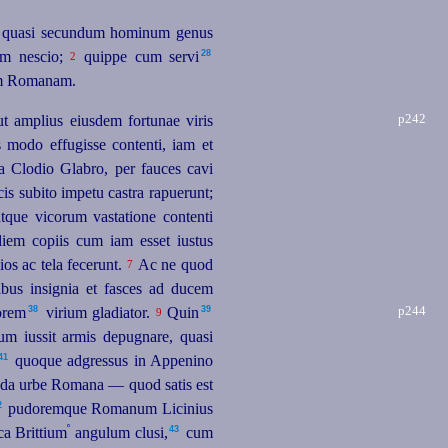
en quasi secundum hominum genus
28
lem nescio;
quippe cum servi⁠
2
atem Romanam.
p242
ut amplius eiusdem fortunae viris
 modo effugisse contenti, iam et
a Clodio Glabro, per fauces cavi
cis subito impetu castra rapuerunt;
que vicorum vastatione contenti
iem copiis cum iam esset iustus
os ac tela fecerunt.
Ac ne quod
7
ribus insignia et fasces ad ducem
p244
38
39
rem⁠
virium gladiator.
Quin⁠
9
gum iussit armis depugnare, quasi
41
quoque adgressus in Appenino
enda urbe Romana — quod satis est
2
pudoremque Romanum Licinius
º
43
ca Brittium
angulum clusi,⁠
cum