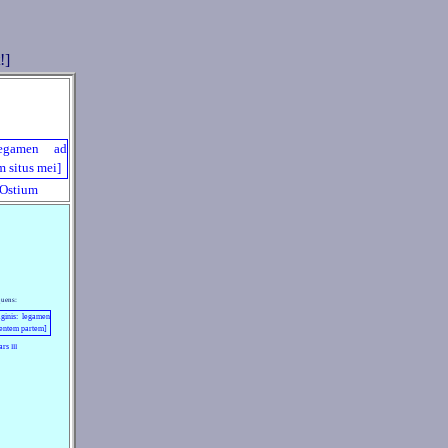
Ostium
quens:
Pars
III