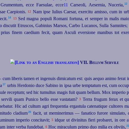
12
e Grumentum, ecce Faesulae, ecce
11
Carseoli, Aesernia, Nuceria,⁠
usae Caepionis.
Nam ipse Iulius Caesar, exercitu amisso, cum in urbe
12
14
it.⁠
Sed magna populi Romani fortuna, et semper in malis maior,
13
o discutit Etruscos, Gabinius Marsos, Carbo Lucanos, Sulla Samnites;
 prius finem caedium fecit, quam Asculi eversione manibus tot exe
VII. Bellvm Servile
cum liberis tamen et ingenuis dimicatum est: quis aequo animo ferat i
17
a⁠
urbis Herdonio duce Sabino in ipsa urbe temptatum est, cum occupata
sule receptum; sed hic tumultus magis fuit quam bellum. Mox imperio pe
s servili quam Punico bello esse vastatam?
Terra frugum ferax et q
3
ebatur. Hic ad cultum agri frequentia ergastula catenatique cultores m
20
tudo cladium⁠
facit, ut meminerimus — fanatico furore simulato, 
uminum imperio concitavit;
idque ut divinitus fieri probaret, in ore
5
2
mmam inter verba fundebat.
Hoc miraculum primo duo milia ex obviis,⁠
6