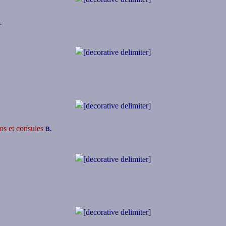
.
B
.
os et consules
.
B