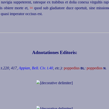
avigia suppeterent, ratesque ex trabibus et dolia conexa virgultis rapi
is obiere morte et,
quod sub gladiatore duce oportuit, sine mission
14
quasi imperator occisus est.
Adnotationes Editoris:
.220
, 417,
Appian, Bell. Civ.
.40
, etc.):
poppedius
:
poppedios
.
I
X
BL
N