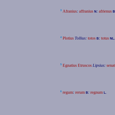
3
Afranius
:
affranius
:
afrienus
N
4
Plotius
Tollius:
totos
:
totus
B
NL
5
Egnatius Etruscos
Lipsius:
senat
6
regum
:
rerum
:
regnum
.
B
L