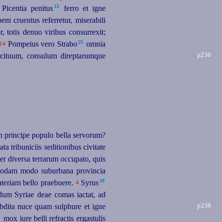
13
Picentia penitus⁠
ferro et igne
m cruentus referretur, miserabili
 totis denuo viribus consurrexit;
15
Pompeius vero Strabo⁠
omnia
14
p236
rcituum, consulum direptarumque
n principe populo bella servorum?
 tribuniciis seditionibus civitate
r diversa terrarum occupato, quis
uodam modo suburbana provincia
18
ateriam bello praebuere.
Syrus⁠
4
dum Syriae deae comas iactat, ad
p238
 abdita nuce quam sulphure et igne
1
mox iure belli refractis ergastulis