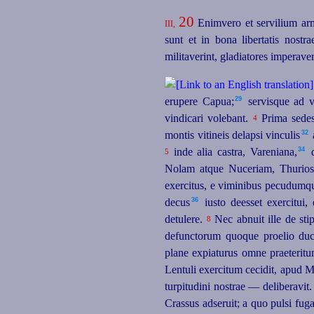
20
Enimvero et servilium ar
III,
sunt et in bona libertatis nos
militaverint, gladiatores imperave
29
erupere Capua;⁠
servisque ad v
vindicari volebant.
Prima sedes 
4
32
montis vitineis delapsi vinculis⁠
34
inde alia castra, Vareniana,⁠
d
5
Nolam atque Nuceriam, Thurios⁠
exercitus, e viminibus pecudumque
36
decus⁠
iusto deesset exercitui,
detulere.
Nec abnuit ille de stip
8
defunctorum quoque proelio ducu
plane expiaturus omne praeteritu
Lentuli exercitum cecidit, apud M
turpitudini nostrae — deliberavit
Crassus adseruit; a quo pulsi fug