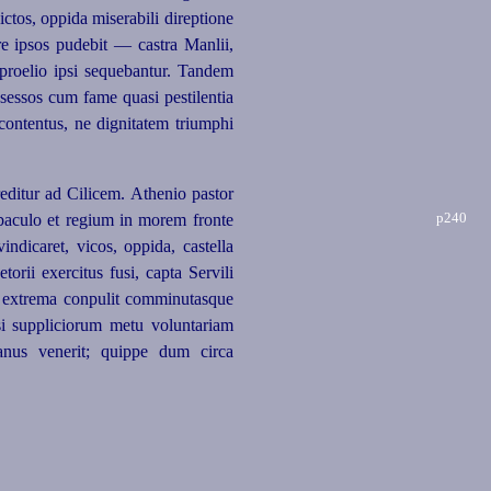
ictos, oppida miserabili direptione
e ipsos pudebit — castra Manlii,
 proelio ipsi sequebantur. Tandem
essos cum fame quasi pestilentia
contentus, ne dignitatem triumphi
editur ad Cilicem. Athenio pastor
p240
baculo et regium in morem fronte
ndicaret, vicos, oppida, castella
rii exercitus fusi, capta Servili
d extrema conpulit comminutasque
isi suppliciorum metu voluntariam
nus venerit; quippe dum circa