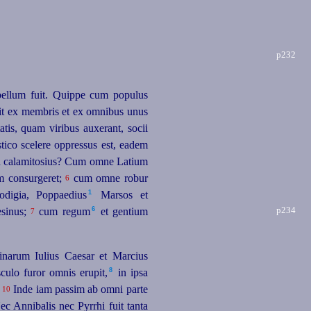
p232
 bellum fuit. Quippe cum populus
it ex membris et ex omnibus unus
atis, quam viribus auxerant, socii
ico scelere oppressus est, eadem
id calamitosius? Cum omne Latium
m consurgeret;
cum omne robur
6
1
digia, Poppaedius⁠
Marsos et
p234
6
sinus;
cum regum⁠
et gentium
7
inarum Iulius Caesar et Marcius
8
ulo furor omnis erupit,⁠
in ipsa
.
Inde iam passim ab omni parte
10
c Annibalis nec Pyrrhi fuit tanta