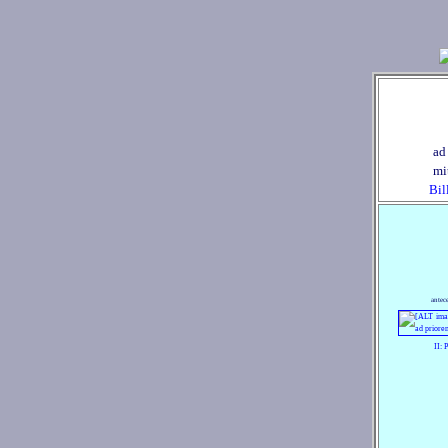
ad 
mi
Bil
antec
II: 