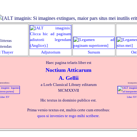
litteras
ttendas
l Thayer
Adjutorium
Sursum
Os
Haec pagina telaris liber est
Noctium Atticarum
A. Gellii
antecedens:
insequens
a Loeb Classical Library editarum
MCMXXVII
Liber XV
Liber XV
Hic textus in dominio publico est.
Prima versio textus est, multis certe cum erroribus:
quos si invenies te rogo mihi scribere.