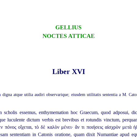
GELLIUS
NOCTES ATTICAE
Liber XVI
digna atque utilia audiri observarique; eiusdem utilitatis sententia a M. Cat
n scholis essemus, enthymemation hoc Graecum, quod adposui, di
ue luculente dictum verbis est brevibus et rotundis vinctum, perq
ν πόνος οἴχεται, τὸ δὲ καλὸν μένει· ἄν τι ποιήσεις αἰσχρὸν μετὰ ἡδ
sam sententiam in Catonis oratione, quam dixit Numantiae apud equ