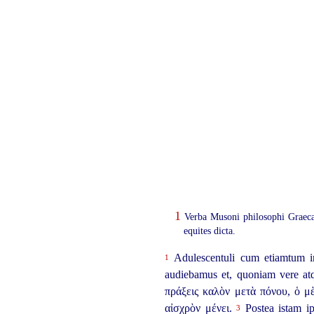
1
Verba Musoni philosophi Graeca 
equites dicta.
Adulescentuli cum etiamtum i
1
audiebamus et, quoniam vere atq
πράξεις καλὸν μετὰ πόνου, ὁ μὲ
αἰσχρὸν μένει.
Postea istam ip
3