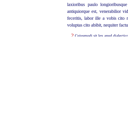
laxioribus paulo longioribusq
antiquiorque est, venerabilior vi
feceritis, labor ille a vobis cit
voluptas cito abibit, nequiter fa
2
Cuiusmodi sit lex apud dialectico
Legem esse aiunt disciplinae dia
1
quid dicas, quam id solum, quod 
respondeant, existumantur indo
disputationibus procul dubio fie
simplicibus fuerit determinatus.
4
Nam si quis his verbis interro
5
responderis, sive aias seu neges,
necessario etiam fecit.
Falsa igi
7
facere adulterium qui se negaveri
necessum est, si nihil amplius,
perdidisti, habeasne an non habe
negaverit, quod non perdidit, coll