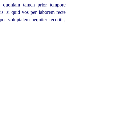
s, quoniam tamen prior tempore
s: si quid vos per laborem recte
per voluptatem nequiter feceritis,
ere, ut respondeas, tum ne amplius
plus aut aliter, quam sunt rogati
idem, quod dicunt, in plerisque
terrogationibus responsionibusque
gatus fueris, respondeas, capiare.
n", utrumcumque dialectica lege
m qui facere non desivit, non id
 ut conligi concludique possit eum
uncula facient, in qua haerere eos
m aliquem rogem: "Quicquid non
apietur.
Nam si non habere se
10
erit, colligetur habere eum cornua,