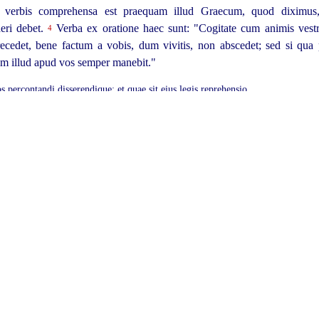
ue verbis comprehensa est praequam illud Graecum, quod diximu
deri debet.
Verba ex oratione haec sunt: "Cogitate cum animis vestri
4
o recedet, bene factum a vobis, dum vivitis, non abscedet; sed si qua 
ctum illud apud vos semper manebit."
s percontandi disserendique; et quae sit eius legis reprehensio.
lecticae, si de quapiam re quaeratur disputeturque atque ibi quid rog
es rogatus, aut aias aut neges; eamque legem qui non servent et aut 
ctique esse disputandique morem atque rationem non tenere.
Hoc qu
2
ri oportet.
Indefinitus namque inexplicabilisque sermo fiet, nisi in
3
Sed enim esse quaedam videntur, in quibus, si breviter et ad id, quod ro
get: "Postulo, uti respondeas, desierisne facere adulterium an no
 haerebis in captione, tamquam si te dicas adulterum . . . negent;
na
6
tur est species istius captionis et nequaquam procedere ad id potest,
t facere desisse.
Quid autem legis istius propugnatores in illa capti
8
 quam quod interrogati erunt, responderint?
Nam si ita ego istoru
9
as, postulo ut aias aut neges", utrumcumque breviter responderit, c
igetur oculos eum non habere, quos non perdidit; sin vero habere se dix