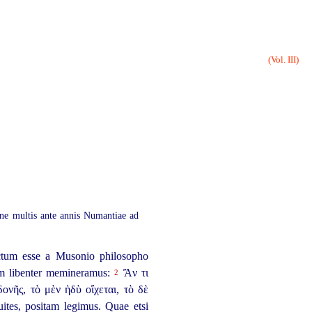
(Vol. III)
one multis ante annis Numantiae ad
ctum esse a Musonio philosopho
uam libenter memineramus:
Ἄν τι
2
ονῆς, τὸ μὲν ἡδὺ οἴχεται, τὸ δὲ
ites, positam legimus. Quae etsi