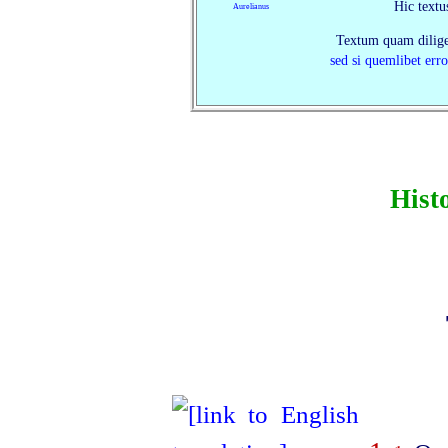
Hic textu
Aurelianus
Textum quam dilige
sed si quemlibet erro
Hist