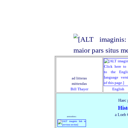
ad litteras
mittendas
Bill Thayer
English
Haec p
Hist
a Loeb C
antecedens: