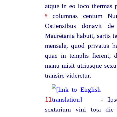
atque in eo loco thermas p
columnas centum Num
5
Ostiensibus donavit de 
Mauretania habuit, sartis t
mensale, quod privatus ha
quae in templis fierent, 
manu misit utriusque sexu
transire videretur.
11
Ipse
1
sextarium vini tota die