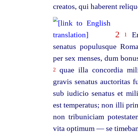
creatos, qui haberent reli
2
Erg
1
senatus populusque Roma
per sex
menses, dum bonus 
quae illa concordia mil
2
gravis senatus auctoritas fui
sub iudicio senatus et mi
est temperatus; non illi pr
non tribuniciam potestat
vita optimum — se timeban