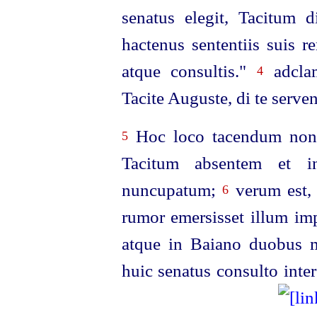
senatus elegit, Tacitum 
hactenus sententiis suis r
atque consultis."
adclam
4
Tacite Auguste, di te servent
Hoc loco tacendum non es
5
Tacitum absentem et i
nuncupatum;
verum est,
6
rumor emersisset illum imp
atque in Baiano duobus m
huic senatus consulto inter