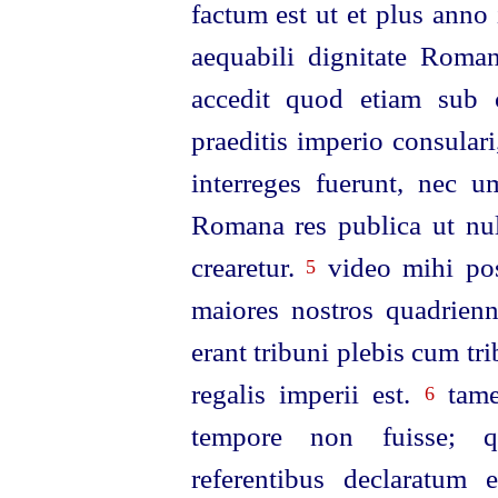
factum est ut et plus anno 
aequabili dignitate Roma
accedit quod etiam sub c
praeditis imperio consular
interreges fuerunt, nec 
Romana res publica ut nul
crearetur.
video mihi pos
5
maiores nostros quadrienn
erant tribuni plebis cum tr
regalis imperii est.
tame
6
tempore non fuisse; qu
referentibus declaratum 