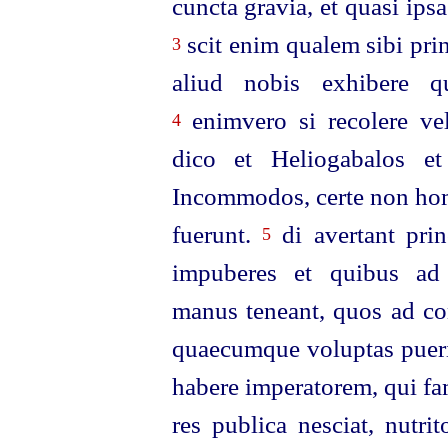
cuncta gravia, et quasi ips
scit enim qualem sibi prin
3
aliud nobis exhibere qu
enimvero si recolere veli
4
dico et Heliogabalos e
Incommodos, certe non hom
fuerunt.
di avertant prin
5
impuberes et quibus ad s
manus
teneant, quos ad co
quaecumque voluptas pueril
habere imperatorem, qui fa
res publica nesciat, nutri