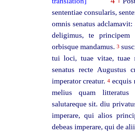
4
Post
1
sententiae consularis, sent
omnis senatus adclamavit:
deligimus, te principem 
orbisque mandamus.
susci
3
tui loci, tuae vitae, tuae
senatus recte Augustus cr
imperator
creatur.
ecquis 
4
melius quam litteratu
salutareque sit. diu priva
imperare, qui alios princ
debeas imperare, qui de alii