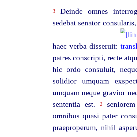
Deinde omnes interrogat
3
sedebat senator consularis
haec verba disseruit:
patres conscripti, recte at
hic ordo consuluit, neq
solidior umquam exspect
umquam neque gravior nequ
sententia est.
seniorem 
2
omnibus quasi pater consu
praeproperum, nihil aspe