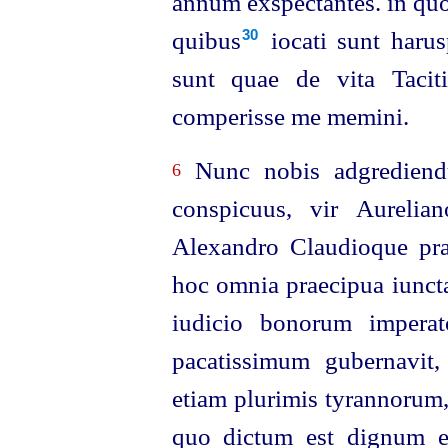
annum exspectantes. in quo
quibus⁠
iocati sunt harus
30
sunt quae de vita Tacit
comperisse me memini.
Nunc nobis adgrediendu
6
conspicuus, vir Aurelian
Alexandro Claudioque prae
hoc omnia praecipua iuncta
iudicio bonorum imperat
pacatissimum gubernavit, 
etiam plurimis tyrannorum,
quo
dictum est dignum es