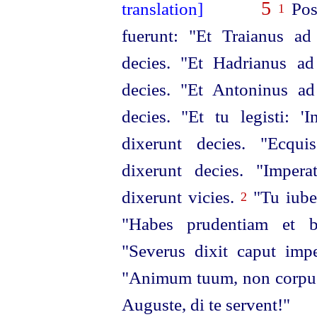
5
Post
1
fuerunt: "Et Traianus ad
decies. "Et Hadrianus ad
decies. "Et Antoninus ad
decies. "Et tu legisti: 
dixerunt decies. "Ecqu
dixerunt decies. "Imper
dixerunt vicies.
"Tu iube,
2
"Habes prudentiam et bo
"Severus dixit caput impe
"Animum tuum, non corpus e
Auguste, di te servent!"