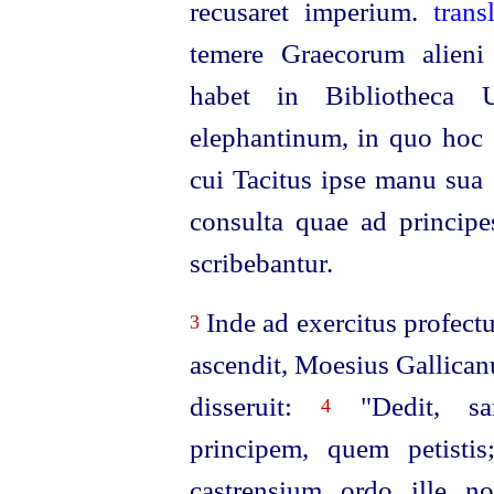
recusaret imperium.
temere Graecorum alieni 
habet in Bibliotheca 
elephantinum, in quo hoc 
cui Tacitus ipse manu sua 
consulta quae ad principes
scribebantur.
Inde ad exercitus profect
3
ascendit, Moesius Gallicanu
disseruit:
"Dedit, san
4
principem, quem petistis;
castrensium ordo ille n