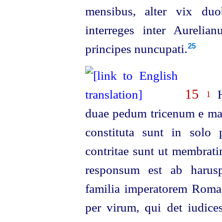
mensibus, alter vix duo
interreges inter Aureli
principes nuncupati.⁠
25
15
H
1
duae pedum tricenum e mar
constituta sunt in solo 
contritae sunt ut membrati
responsum est ab harus
familia imperatorem Rom
per virum, qui det iudices