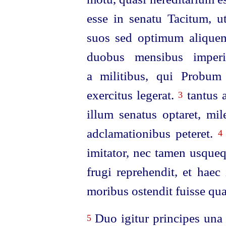
esse in senatu Tacitum, u
suos sed optimum aliquem
duobus mensibus imperi
a militibus, qui Probum
exercitus legerat.
tantus a
3
illum senatus optaret, mi
adclamationibus peteret.
4
imitator, nec tamen usqu
frugi reprehendit, et haec
moribus ostendit fuisse qu
Duo igitur principes una 
5