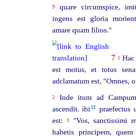
quare circumspice, imit
9
ingens est gloria morien
amare quam filios."
7
Hac 
1
est motus, et totus sena
adclamatum est, "Omnes, 
Inde itum ad Campum M
2
ascendit. ibi⁠
praefectus 
12
est:
"Vos, sanctissimi mi
3
habetis principem, quem