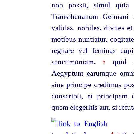
non possit, simul quia 
Transrhenanum Germani r
validas, nobiles, divites e
motibus nuntiatur, cogitat
regnare vel feminas cup
sanctimoniam.
quid Af
6
Aegyptum earumque omniu
sine principe credimus po
conscripti, et principem d
quem elegeritis aut, si refut