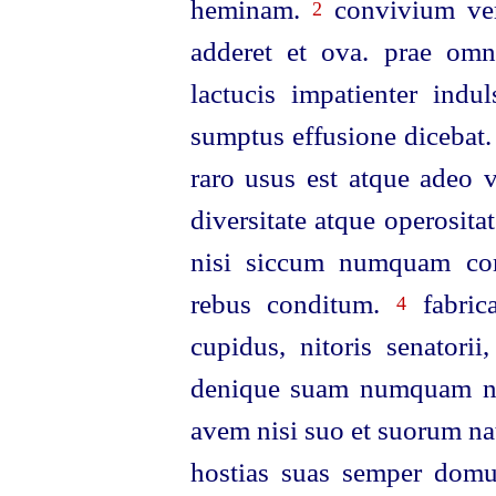
heminam.
convivium vero
2
adderet et ova. prae omni
lactucis impatienter indu
sumptus effusione dicebat.
raro usus est atque adeo v
diversitate atque operosit
nisi siccum numquam com
rebus conditum.
fabric
4
cupidus, nitoris senatori
denique suam numquam nis
avem nisi suo et suorum nat
hostias suas semper domu