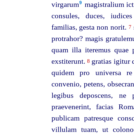
virgarum⁠
magistralium icti
9
consules, duces, iudice
familias, gesta non norit.
7
protrahor? magis gratule
quam illa iteremus quae 
exstiterunt.
gratias igitur
8
quidem pro universa re 
convenio, petens, obsecran
legibus deposcens, ne p
praevenerint, facias Ro
publicam patresque con
villulam tuam, ut colono