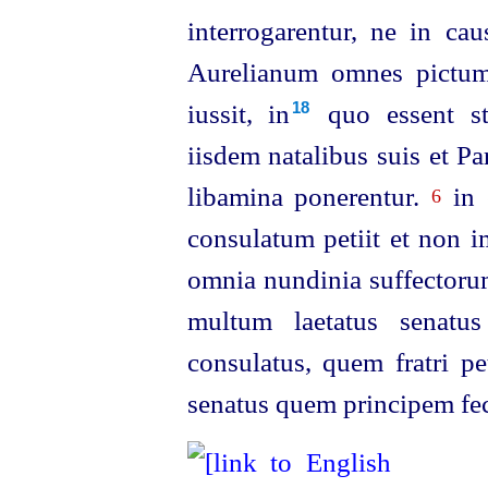
interrogarentur, ne
in cau
Aurelianum omnes pictum
iussit, in⁠
quo essent st
18
iisdem natalibus suis et Par
libamina ponerentur.
in 
6
consulatum petiit et non i
omnia nundinia suffectorum
multum laetatus senatus
consulatus, quem fratri pet
senatus quem principem fec