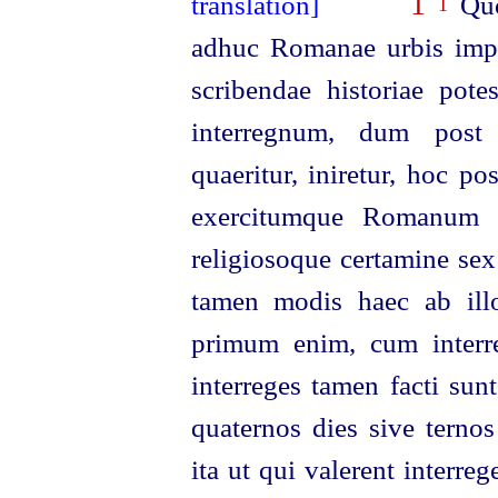
1
Quo
1
adhuc Romanae urbis impe
scribendae historiae potest
interregnum, dum post
quaeritur, iniretur, hoc p
exercitumque Romanum n
religiosoque certamine sex
tamen modis haec ab illo
primum enim,
cum inter
interreges tamen facti sun
quaternos dies sive ternos
ita ut qui valerent interre