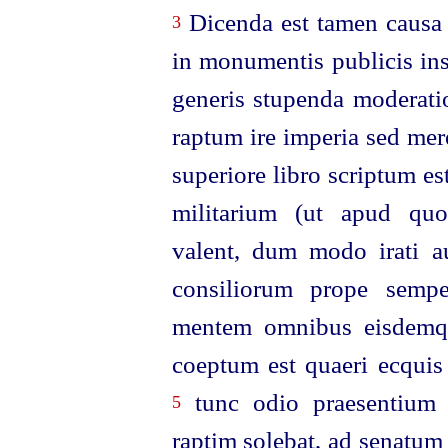
Dicenda est tamen causa 
3
in monumentis publicis ins
generis stupenda moderatio
raptum ire imperia sed mer
superiore libro scriptum est
militarium (ut apud qu
valent, dum modo irati au
consiliorum prope semper
mentem omnibus eisdemque
coeptum est quaeri ecquis 
tunc odio praesentium e
5
raptim solebat, ad senatum l