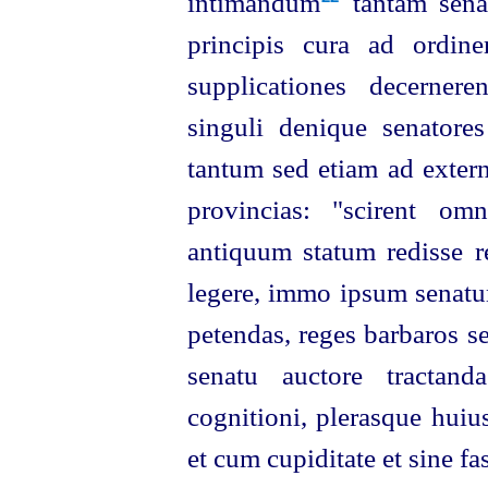
intimandum⁠
tantam senat
principis cura ad ordin
supplicationes decernere
singuli denique senatore
tantum sed etiam ad externo
provincias: "scirent om
antiquum statum redisse 
legere, immo ipsum senatu
petendas,
reges barbaros s
senatu auctore tractan
cognitioni, plerasque huius
et cum cupiditate et sine fa