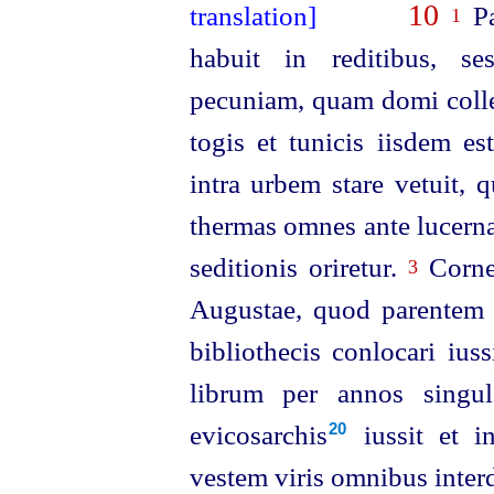
10
Pa
1
habuit in reditibus, ses
pecuniam, quam domi colleg
togis et tunicis iisdem e
intra urbem stare vetuit, 
thermas omnes ante lucerna
seditionis oriretur.
Cornel
3
Augustae, quod parentem
bibliothecis conlocari iussi
librum per annos singul
evicosarchis⁠
iussit et i
20
vestem viris omnibus inter