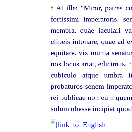
At ille: "Miror, patres c
5
fortissimi imperatoris, 
membra, quae iaculari val
clipeis intonare, quae ad 
equitare. vix munia senatu
nos locus artat, edicimus.
7
cubiculo atque umbra in
probaturos senem imperato
rei publicae non eum quem 
solum obesse incipiat quod