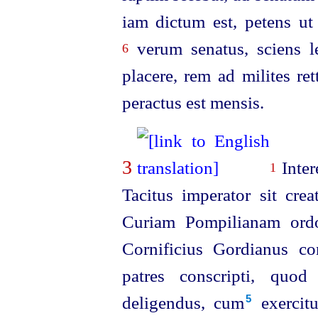
iam dictum est, petens ut
verum senatus, sciens le
6
placere, rem ad milites ret
peractus est mensis.
3
Inter
1
Tacitus imperator sit cre
Curiam Pompilianam ordo
Cornificius Gordianus co
patres conscripti, quod
deligendus, cum⁠
exercitu
5