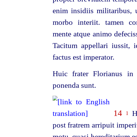
enim insidiis militaribus, 
morbo interiit. tamen c
mente atque animo defecis
Tacitum appellari iussit,
factus est imperator.
Huic frater Florianus in
ponenda sunt.
14
Hi
1
post fratrem arripuit imper
motu, quasi hereditarium e