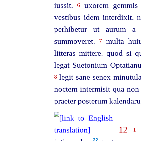
iussit.
uxorem gemmis ut
6
vestibus idem interdixit. 
perhibetur ut aurum a v
summoveret.
multa huiu
7
litteras mittere. quod si 
legat Suetonium Optatianum
legit sane senex minutul
8
noctem intermisit qua non a
praeter posterum kalendar
12
N
1
22