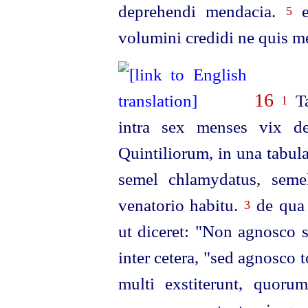
deprehendi mendacia.
e
5
volumini credidi ne quis me
16
Ta
1
intra sex menses vix d
Quintiliorum, in una tabul
semel chlamydatus, semel
venatorio habitu.
de qua 
3
ut diceret: "Non agnosco
inter cetera, "sed agnosco
multi exstiterunt, quoru