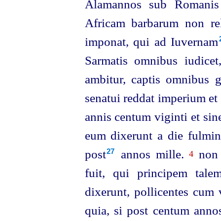
Alamannos sub Romanis 
Africam barbarum non rel
imponat, qui ad Iuvernam⁠
Sarmatis omnibus iudice
ambitur, captis omnibus g
senatui reddat imperium et 
annis centum viginti et si
eum dixerunt a die fulmini
post⁠
annos mille.
non 
27
4
fuit, qui principem tal
dixerunt, pollicentes cum
quia, si post centum annos