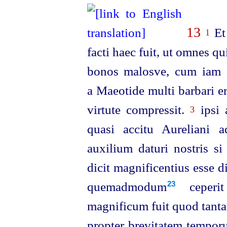
13
Et 
1
facti haec fuit, ut omnes q
bonos malosve, cum iam i
a Maeotide multi barbari e
virtute compressit.
ipsi 
3
quasi accitu Aureliani 
auxilium daturi nostris si
dicit magnificentius esse
quemadmodum⁠
ceperit
23
magnificum fuit quod tanta
propter brevitatem tempo