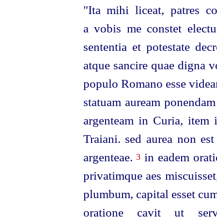
"Ita mihi liceat, patres con
a vobis me constet electu
sententia et potestate decr
atque sancire quae digna v
populo Romano esse videa
statuam auream ponendam i
argenteam in Curia, item 
Traiani. sed aurea non est
argenteae.
in eadem oratio
3
privatimque aes miscuisset,
plumbum, capital esset cu
oratione cavit ut se