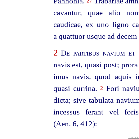
Pannonia.
Trabariae amni
27
cavantur, quae alio nom
caudicae, ex uno ligno ca
a quattuor usque ad decem
2
De partibus navium et
navis est, quasi post; pror
imus navis, quod aquis i
quasi currina.
Fori naviu
2
dicta; sive tabulata naviu
incessus ferant vel for
(Aen. 6, 412):
Laxa