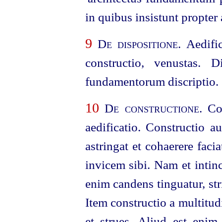
in quibus insistunt propter
9
De dispositione
. Aedifi
constructio, venustas. D
fundamentorum discriptio.
10
De constructione
. Co
aedificatio. Constructio a
astringat et cohaerere facia
invicem sibi. Nam et intinct
enim candens tinguatur, str
Item constructio a multitu
et strues. Aliud est enim 