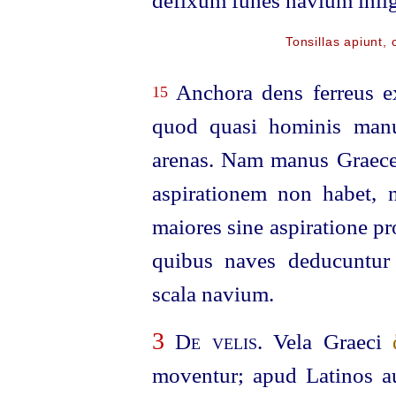
Tonsillas apiunt, 
Anchora dens ferreus e
15
quod quasi hominis manu
arenas. Nam manus Graec
aspirationem non habet,
maiores sine aspiratione pr
quibus naves deducuntur
scala navium.
3
De velis
. Vela Graeci
moventur; apud Latinos au