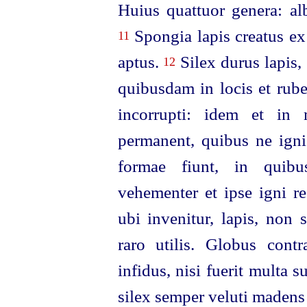
Huius quattuor genera: alb
Spongia lapis creatus ex 
11
aptus.
Silex durus lapis, 
12
quibusdam in locis et rube
incorrupti: idem et in 
permanent, quibus ne ign
formae fiunt, in quibus
vehementer et ipse igni re
ubi invenitur, lapis, non
raro utilis. Globus contra
infidus, nisi fuerit multa 
silex semper veluti madens 