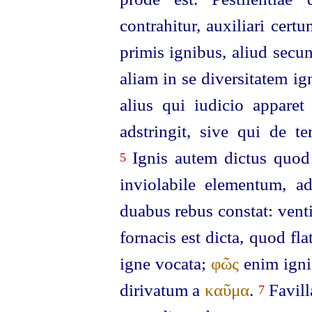
contrahitur, auxiliari cert
primis ignibus, aliud secund
aliam in se diversitatem i
alius qui iudicio apparet
adstringit, sive qui de te
Ignis autem dictus quod 
5
inviolabile elementum, a
duabus rebus constat: vent
fornacis est dicta, quod fl
igne vocata;
φῶς
enim igni
dirivatum
a
καῦμα
.
Favilla
7