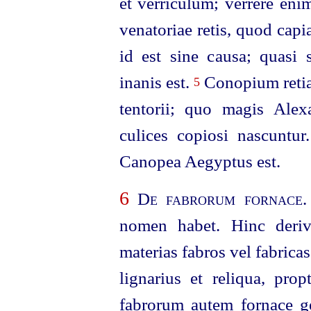
et verriculum; verrere eni
venatoriae retis, quod cap
id est sine causa; quasi 
inanis est.
Conopium retia
5
tentorii; quo magis Alex
culices copiosi nascuntu
Canopea Aegyptus est.
6
De fabrorum fornace
.
nomen habet. Hinc deriv
materias fabros vel fabricas
lignarius et reliqua, prop
fabrorum autem fornace g