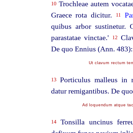
Trochleae autem vocatae
10
Graece rota dicitur.
Pa
11
quibus arbor sustinetur. 
parastatae vinctae.'
Clav
12
De quo Ennius (Ann. 483):
Ut clavum rectum t
Porticulus malleus in
13
datur remigantibus. De quo
Ad loquendum atque tac
Tonsilla uncinus ferre
14
defixum funes navium inli