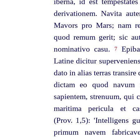
iberna, id est tempestate
derivationem. Navita aute
Mavors pro Mars; nam re
quod remum gerit; sic a
nominativo casu.
Epibat
7
Latine dicitur superveniens
dato in alias terras transire
dictam eo quod navum re
sapientem, strenuum, qui c
maritima pericula et c
(Prov. 1,5): 'Intelligens 
primum navem fabricaver