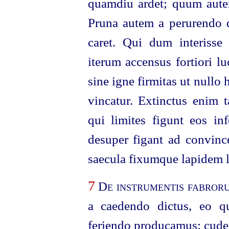
quamdiu ardet; quum autem
Pruna autem a perurendo d
caret. Qui dum interisse c
iterum accensus fortiori lu
sine igne firmitas ut nullo
vincatur. Extinctus enim t
qui limites figunt eos inf
desuper figant ad convinc
saecula fixumque lapidem l
7
De instrumentis fabror
a caedendo dictus, eo qu
feriendo producamus; cudere