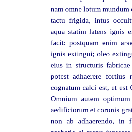
nam omne lotum mundum 
tactu frigida, intus occu
aqua statim latens ignis 
facit: postquam enim arser
ignis extingui; oleo exting
eius in structuris fabrica
potest adhaerere fortius 
cognatum calci est, et est
Omnium autem optimum la
aedificiorum et coronis gra
non ab adhaerendo, in f
probatio si manu inpressa 