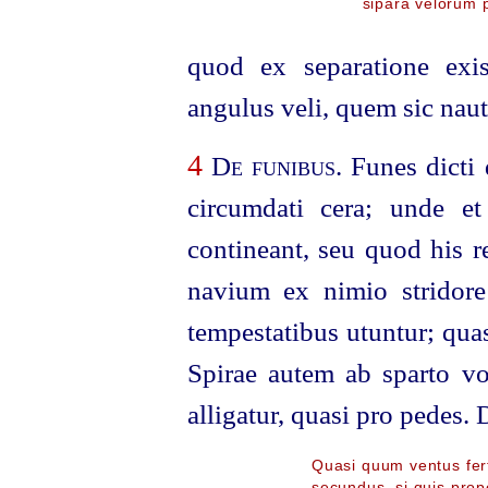
sipara velorum p
quod ex separatione exi
angulus veli, quem sic naut
4
De funibus
. Funes dicti
circumdati cera; unde et
contineant, seu quod his r
navium ex nimio stridore
tempestatibus utuntur; qua
Spirae autem ab sparto v
alligatur, quasi pro pedes.
Quasi quum ventus fer
secundus, si quis pro