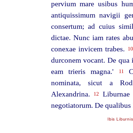
pervium mare usibus hum
antiquissimum navigii ge
consertum; ad cuius simil
dictae. Nunc iam rates abu
conexae invicem trabes.
10
durconem vocant. De qua in
eam trieris magna.'
Ca
11
nominata, sicut a Rod
Alexandrina.
Liburnae 
12
negotiatorum. De qualibus 
Ibis Liburni