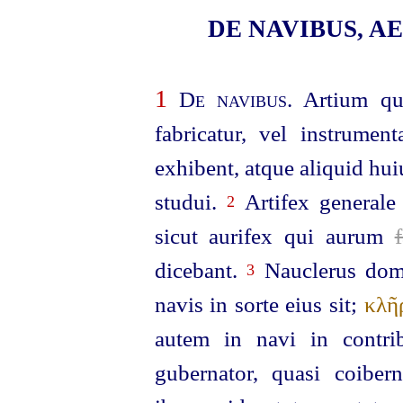
DE NAVIBUS, AE
1
De navibus
. Artium qu
fabricatur, vel instrumen
exhibent, atque aliquid hu
studui.
Artifex generale
2
sicut aurifex qui aurum
f
dicebant.
Nauclerus domn
3
navis in sorte eius sit;
κλῆ
autem in navi in contri
gubernator, quasi coiber