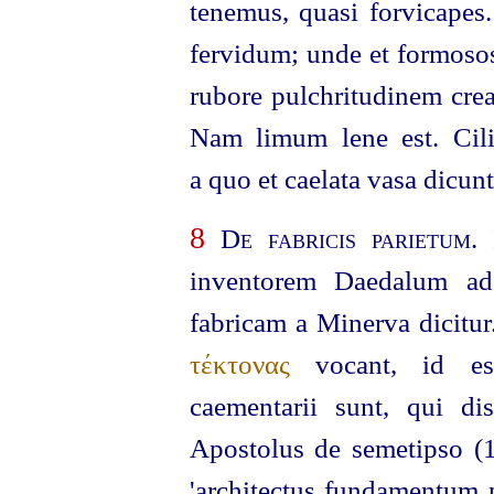
tenemus, quasi forvicapes
fervidum; unde et formosos
rubore pulchritudinem cre
Nam limum lene est. Cili
a quo et caelata vasa dicunt
8
De fabricis parietum
.
inventorem Daedalum ads
fabricam a Minerva dicitur
τέκτονας
vocant, id est 
caementarii sunt, qui d
Apostolus de semetipso (1 
'architectus fundamentum 