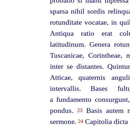
sparsa nihil sordis relinqu
rotunditate vocatae, in qui
Antiqua ratio erat colu
latitudinum. Genera rotun
Tuscanicae, Corintheae, me
inter se distantes. Quin
Atticae, quaternis angu
intervallis. Bases fu
a fundamento consurgunt, 
pondus.
Basis autem no
23
sermone.
Capitolia dicta
24