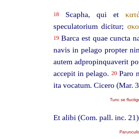
Scapha, qui et
κατ
18
speculatorium dicitur;
σκο
Barca est quae cuncta na
19
navis in pelago propter ni
autem adpropinquaverit po
accepit in pelago.
Paro n
20
ita vocatum. Cicero (Mar. 3
Tunc se flucti
Et alibi (Com. pall. inc. 21)
Parunculis