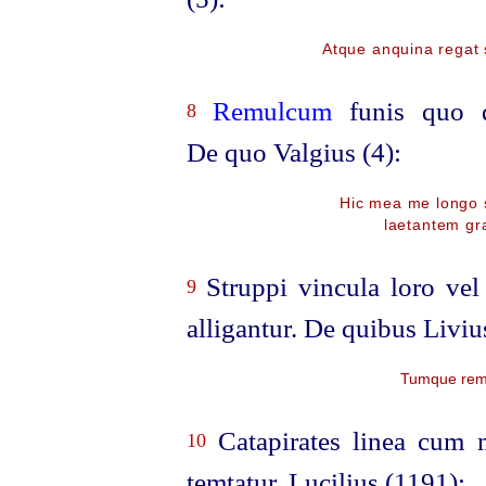
Atque anquina regat 
Remulcum
funis quo d
8
De quo Valgius (4):
Hic mea me longo 
laetantem grat
Struppi vincula loro vel
9
alligantur. De quibus Liviu
Tumque remos
Catapirates linea cum 
10
temtatur.
Lucilius (1191):