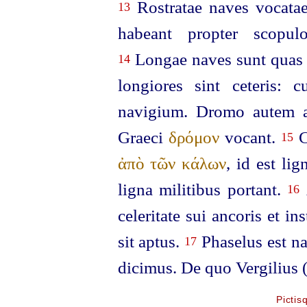
Rostratae naves vocatae
13
habeant propter scopulo
Longae naves sunt quas
14
longiores sint ceteris: 
navigium. Dromo autem a
Graeci
δρόμον
vocant.
C
15
ἀπὸ τῶν κάλων
, id est li
ligna militibus portant.
16
celeritate sui ancoris et i
sit aptus.
Phaselus est n
17
dicimus. De quo Vergilius 
Pictis