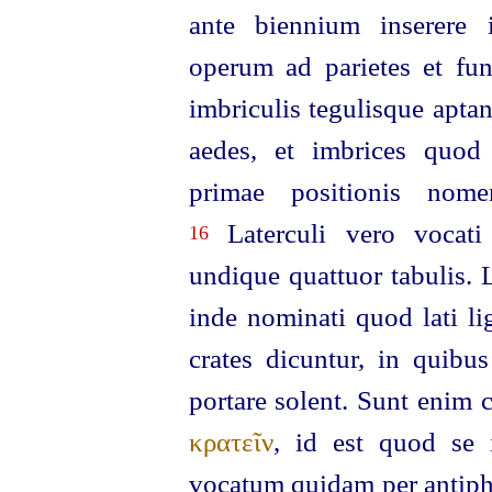
ante biennium inserere 
operum ad parietes et fund
imbriculis tegulisque apta
aedes, et imbrices quod
primae positionis nome
Laterculi vero vocati 
16
undique quattuor tabulis. L
inde nominati quod lati li
crates dicuntur, in quibu
portare solent. Sunt enim
κρατεῖν
, id est quod se 
vocatum quidam per antiph