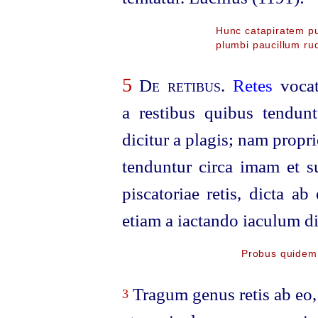
Hunc catapiratem p
plumbi paucillum ru
5
De retibus
.
Retes
vocata
a restibus quibus tendun
dicitur a plagis; nam propri
tenduntur circa imam et
piscatoriae retis, dicta a
etiam a iactando iaculum dic
Probus quidem 
Tragum genus retis ab eo,
3