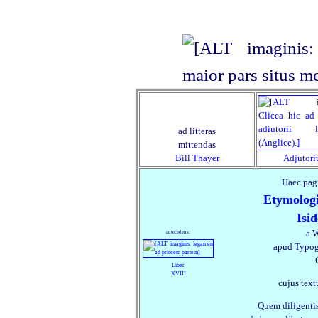
ad litteras
mittendas
Bill Thayer
Adjutor
Haec pagin
Etymolog
Isid
a W
antecedens:
apud Typog
Liber
XVIII
cujus text
Quem diligentis