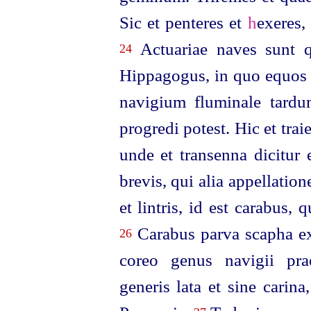
Sic et penteres et
h
exeres,
Actuariae naves sunt q
24
Hippagogus, in quo equos 
navigium fluminale tardu
progredi potest. Hic et traie
unde et transenna dicitur 
brevis, qui alia appellation
et lintris, id est carabus
Carabus parva scapha ex
26
coreo genus navigii prae
generis lata et sine carin