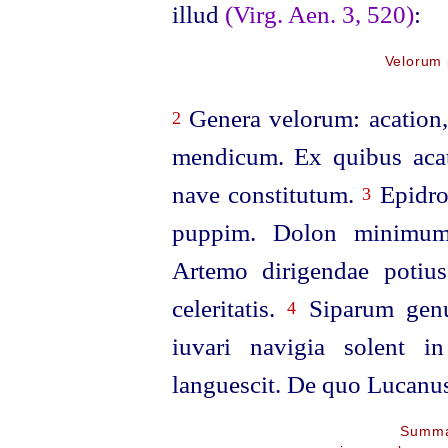
illud
(Virg. Aen. 3, 520)
:
Velorum 
Genera velorum: acation,
2
mendicum. Ex quibus aca
nave constitutum.
Epidro
3
puppim. Dolon minimum
Artemo dirigendae potiu
celeritatis.
Siparum genu
4
iuvari navigia solent i
languescit. De quo Lucanus
Summa