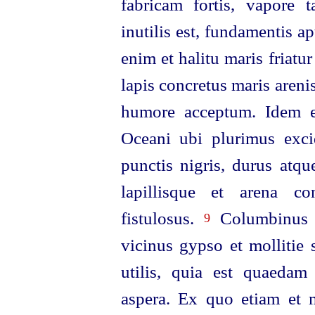
fabricam fortis, vapore t
inutilis est, fundamentis ap
enim et halitu maris friatu
lapis concretus maris arenis
humore acceptum. Idem e
Oceani ubi plurimus exci
punctis nigris, durus atqu
lapillisque et arena co
fistulosus.
Columbinus a
9
vicinus gypso et mollitie 
utilis, quia est quaedam
aspera. Ex quo etiam et m