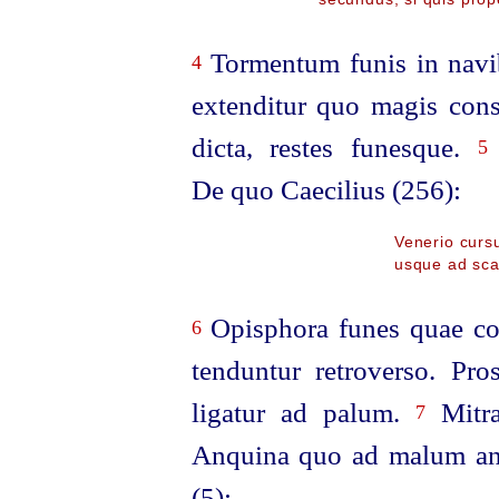
Tormentum funis in navi
4
extenditur quo magis cons
dicta, restes funesque.
5
De quo Caecilius (256):
Venerio cursu
usque ad sc
Opisphora funes quae cor
6
tenduntur retroverso. Pro
ligatur ad palum.
Mitra
7
Anquina quo ad malum ant
(5):