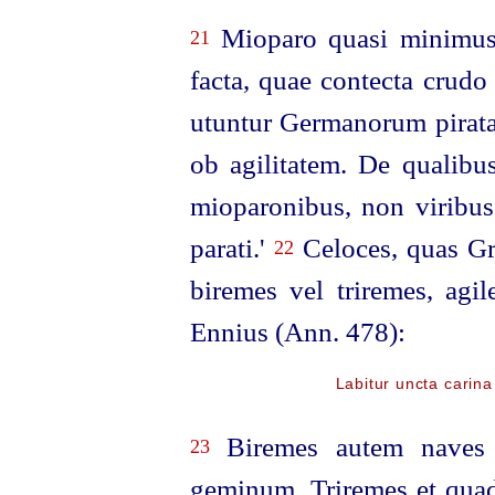
Mioparo quasi minimus 
21
facta, quae contecta crudo
utuntur Germanorum piratae
ob agilitatem. De qualibus
mioparonibus, non viribus
parati.'
Celoces, quas G
22
biremes vel triremes, agil
Ennius (Ann. 478):
Labitur uncta carina
Biremes autem naves 
23
geminum. Triremes et quad