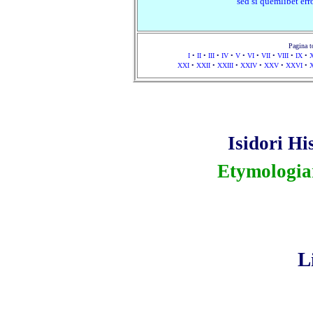
sed si quemlibet err
Pagina to
I
•
II
•
III
•
IV
•
V
•
VI
•
VII
•
VIII
•
IX
•
XXI
•
XXII
•
XXIII
•
XXIV
•
XXV
•
XXVI
•
Isidori Hi
Etymologia
L