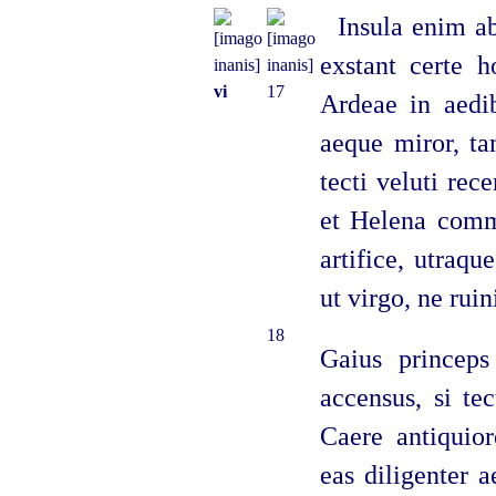
Insula enim ab
exstant certe h
vi
17
Ardeae in aedib
aeque miror, ta
tecti veluti rec
et Helena comm
artifice, utraqu
ut virgo, ne rui
18
Gaius princeps 
accensus, si tec
Caere antiquior
eas diligenter 