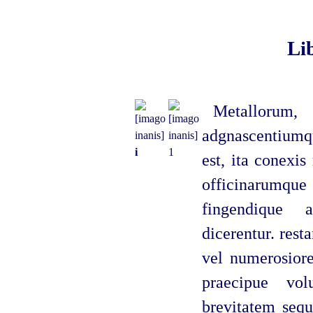
Li
Metalloru
adgnascentiumqu
i
1
est, ita conexi
officinarumqu
fingendique a
dicerentur. rest
vel numerosiore
praecipue vol
brevitatem sequ