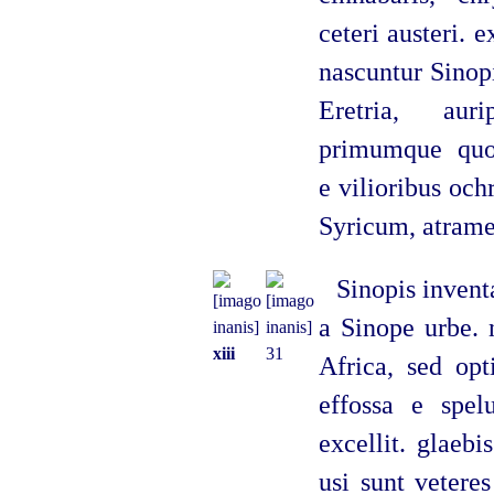
ceteri austeri. e
nascuntur Sinop
Eretria, auri
primumque quos
e vilioribus och
Syricum, atram
Sinopis inven
a Sinope urbe. 
xiii
31
Africa, sed op
effossa e spelu
excellit. glaeb
usi sunt vetere