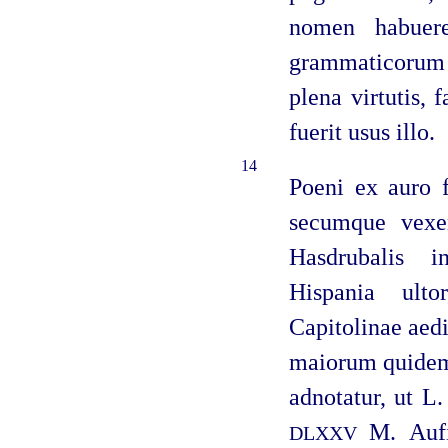
nomen habuere
grammaticorum s
plena virtutis, 
fuerit usus illo.
14
Poeni ex auro f
secumque vexer
Hasdrubalis i
Hispania ulto
Capitolinae aed
maiorum quidem 
adnotatur, ut L
M. Aufid
DLXXV