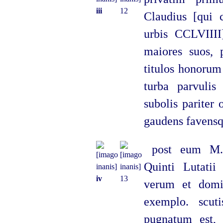
iii
12
Claudius [qui 
urbis CCLVIII
maiores suos, p
titulos honorum 
turba parvuli
subolis pariter
gaudens favensq
post eum M. 
Quinti Lutatii
iv
13
verum et domi
exemplo. scut
pugnatum est, 