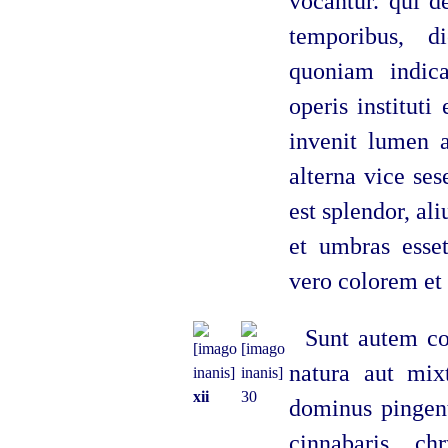
vocantur. qui d
temporibus, d
quoniam indica
operis instituti
invenit lumen a
alterna vice ses
est splendor, al
et umbras esset
vero colorem et
Sunt autem col
natura aut mix
xii
30
dominus pingen
cinnabaris, ch