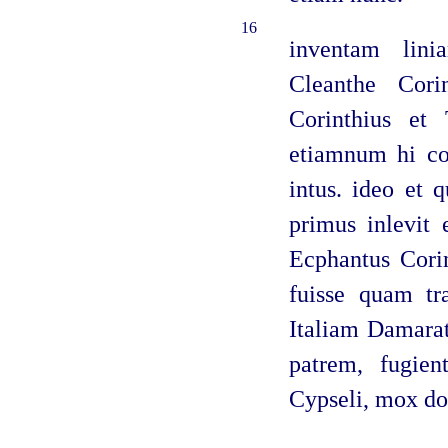
16
inventam lini
Cleanthe Cori
Corinthius et 
etiamnum hi col
intus. ideo et 
primus inlevit e
Ecphantus Cori
fuisse quam tr
Italiam Damarat
patrem, fugien
Cypseli, mox d