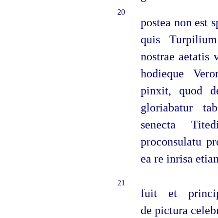
20
postea non est s
quis Turpili
nostrae aetatis 
hodieque Vero
pinxit, quod d
gloriabatur ta
senecta Tite
proconsulatu pr
ea re inrisa eti
21
fuit et prin
de pictura cele