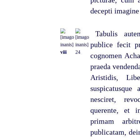
picturae, cum 
decepti imagine
Tabulis aute
publice fecit
viii
24
cognomen Achai
praeda vendenda 
Aristidis, Li
suspicatusque a
nesciret, rev
querente, et i
primam arbit
publicatam, dei