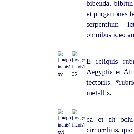
bibenda. bibitu
et purgationes 
serpentium ic
omnibus ideo ant
E reliquis rubr
Aegyptia et Af
xv
35
tectoriis. *rubr
metallis.
ea et fit ochr
circumlitis. quo
xvi