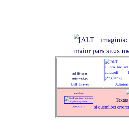
ad litteras
mittendas
Bill Thayer
Adjutor
antecedens:
Textus 
si quemlibet errore
Liber XXXIV