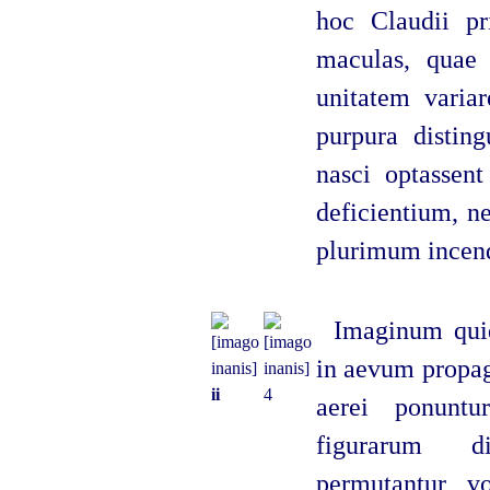
hoc Claudii pr
maculas, quae 
unitatem variar
purpura disting
nasci optassent
deficientium, n
plurimum incend
Imaginum qui
in aevum propag
ii
4
aerei ponuntu
figurarum di
permutantur, v