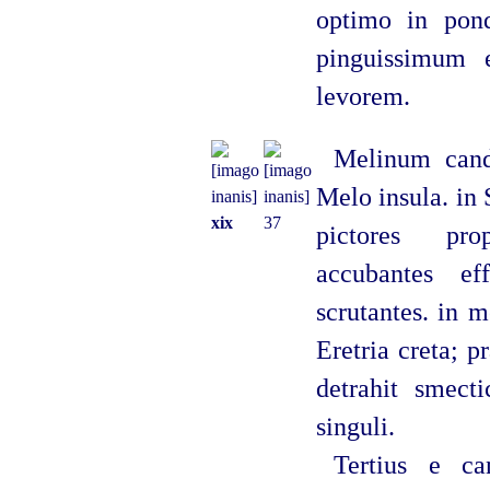
optimo in po
pinguissimum e
levorem.
Melinum cand
Melo insula. in
xix
37
pictores pro
accubantes ef
scrutantes. in
Eretria creta; p
detrahit smecti
singuli.
Tertius e ca