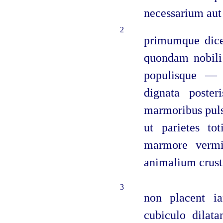
necessarium aut 
2
primumque dicem
quondam nobili
populisque — e
dignata poster
marmoribus puls
ut parietes tot
marmore vermic
animalium crust
3
non placent i
cubiculo dilata