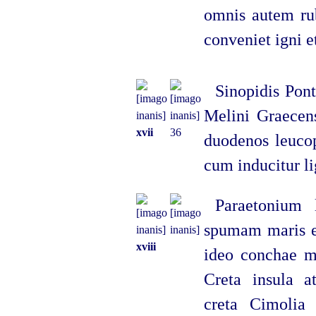
omnis autem rub
conveniet igni e
Sinopidis Ponti
Melini Graecen
xvii
36
duodenos leucop
cum inducitur li
Paraetonium
spumam maris es
xviii
ideo conchae mi
Creta insula a
creta Cimolia 