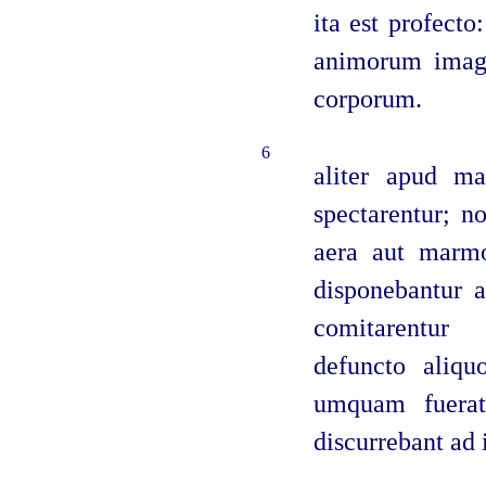
ita est profecto
animorum imagi
corporum.
6
aliter apud ma
spectarentur; n
aera aut marmor
disponebantur a
comitarentur 
defuncto aliqu
umquam fuerat
discurrebant ad 