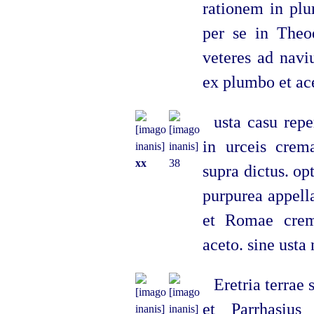
rationem in plu
per se in Theo
veteres ad navi
ex plumbo et ace
usta casu repe
in urceis crem
xx
38
supra dictus. op
purpurea appella
et Romae crema
aceto. sine usta
Eretria terra
et Parrhasius 