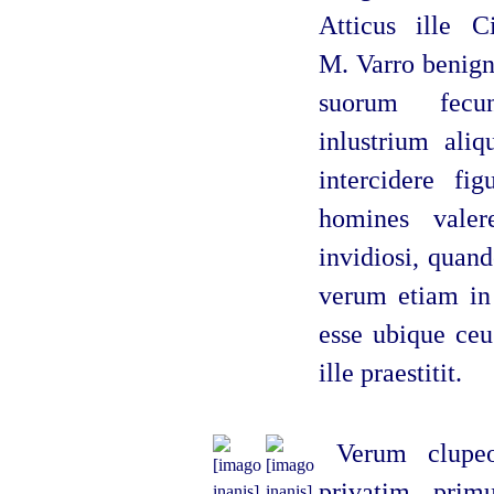
Atticus ille C
M. Varro benign
suorum fecun
inlustrium ali
intercidere fi
homines valer
invidiosi, quan
verum etiam in 
esse ubique ceu
ille praestitit.
Verum clupeo
privatim primu