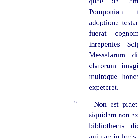
quae de fami
Pomponiani t
adoptione test
fuerat cogno
inrepentes S
Messalarum di
clarorum imagi
multoque hones
expeteret.
9
Non est prae
siquidem non ex 
bibliothecis d
animae in locis