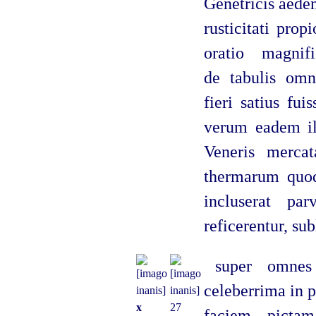
Genetricis aede
rusticitati prop
oratio magni
de tabulis omn
fieri satius fui
verum eadem ill
Veneris merca
thermarum quoq
incluserat pa
reficerentur, sub
super omnes
celeberrima in p
x
27
faciem picta