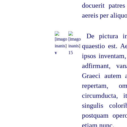
docuerit patres
aereis per aliqu
De pictura in
quaestio est. A
v
15
ipsos inventam,
adfirmant, van
Graeci autem al
repertam, o
circumducta, 
singulis colo
postquam operos
etiam nunc.