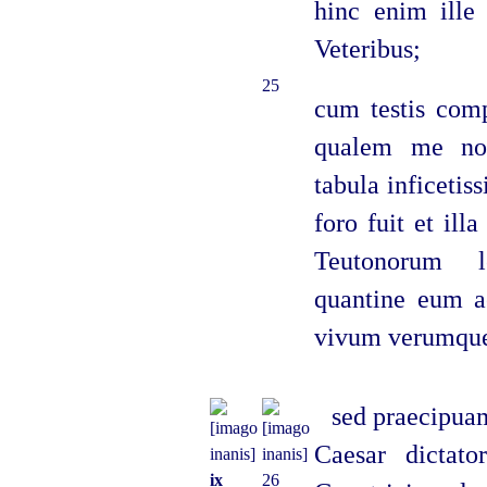
hinc enim ille 
Veteribus;
25
cum testis comp
qualem me nori
tabula inficeti
foro fuit et ill
Teutonorum le
quantine eum ae
vivum verumqu
sed praecipuam
Caesar dictat
ix
26