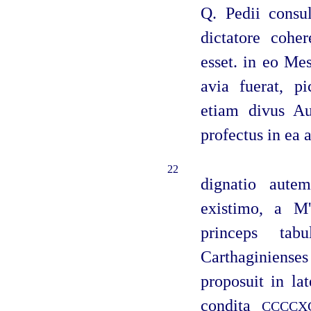
Q. Pedii consul
dictatore cohe
esset. in eo Mes
avia fuerat, p
etiam divus Au
profectus in ea a
22
dignatio aute
existimo, a M
princeps tab
Carthaginienses
proposuit in la
condita
CCCCX