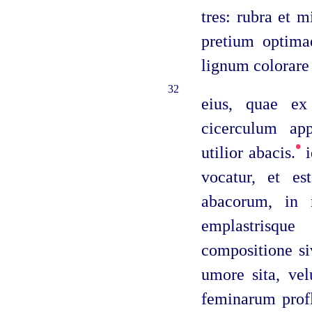
tres: rubra et 
pretium optima
lignum colorare 
32
eius, quae ex
cicerculum app
•
utilior abacis.
i
vocatur, et e
abacorum, in 
emplastrisqu
compositione siv
umore sita, velu
feminarum profl