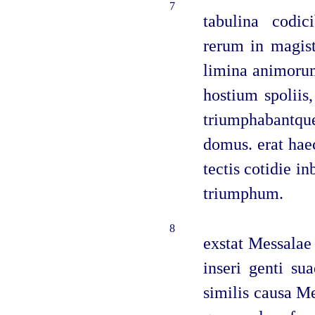
7
tabulina codic
rerum in magist
limina animorum
hostium spoliis,
triumphabantqu
domus. erat hae
tectis cotidie 
triumphum.
8
exstat Messalae 
inseri genti s
similis causa Me