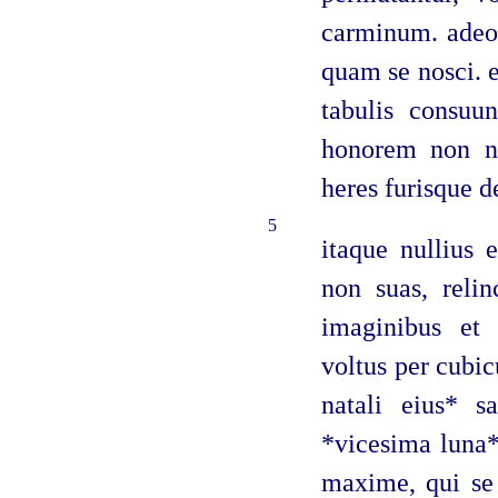
carminum. adeo
quam se nosci. e
tabulis consuun
honorem non nis
heres furisque d
5
itaque nullius 
non suas, relin
imaginibus et 
voltus per cubi
natali eius* s
*vicesima luna*
maxime, qui se 