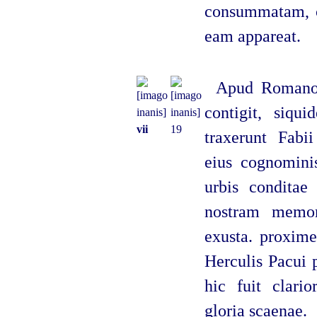
consummatam, c
eam appareat.
Apud Romanos
contigit, siq
vii
19
traxerunt Fabii
eius cognomini
urbis condita
nostram memor
exusta. proxime
Herculis Pacui 
hic fuit clar
gloria scaenae.