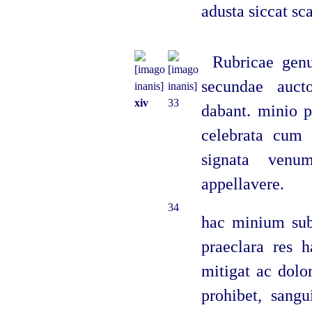
adusta siccat sc
Rubricae genu
secundae auct
xiv
33
dabant. minio p
celebrata cum i
signata venu
appellavere.
34
hac minium subl
praeclara res 
mitigat ac dolo
prohibet, sangu