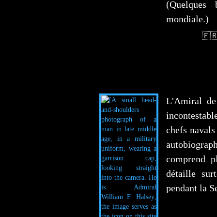
(Quelques 
mondiale.)
🇫
L'Amiral de
incontestab
chefs navals 
autobiogra
comprend pl
détaille su
pendant la S