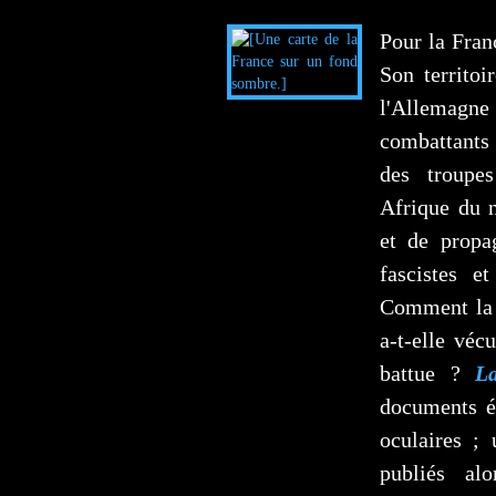
Pour la Franc
Son territoi
l'Allemagn
combattants 
des troupes
Afrique du n
et de propa
fascistes e
Comment la 
a‑t‑elle
vécu 
battue ?
L
documents é
oculaires ; 
publiés alo