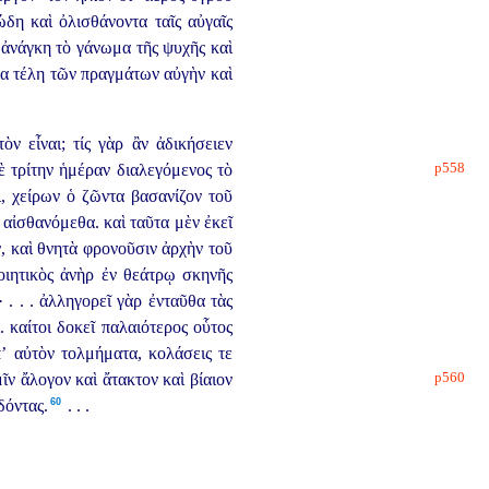
η καὶ ὀλισθάνοντα ταῖς αὐγαῖς
ἀνάγκη τὸ γάνωμα τῆς ψυχῆς καὶ
α τέλη τῶν πραγμάτων αὐγὴν καὶ
 εἶναι; τίς γὰρ ἂν ἀδικήσειεν
p558
ὲ τρίτην ἡμέραν διαλεγόμενος τὸ
ι, χείρων ὁ ζῶντα βασανίζον
τοῦ
αἰσθανόμεθα. καὶ ταῦτα μὲν ἐκεῖ
 καὶ θνητὰ φρονοῦσιν ἀρχὴν τοῦ
ιητικὸς ἀνὴρ ἐν θεάτρῳ σκηνῆς
. . . ἀλληγορεῖ γὰρ ἐνταῦθα τὰς
ι.
καίτοι δοκεῖ παλαιότερος οὗτος
’ αὐτὸν τολμήματα, κολάσεις τε
p560
μῖν ἄλογον καὶ ἄτακτον καὶ βίαιον
60
όντας.⁠
. . .