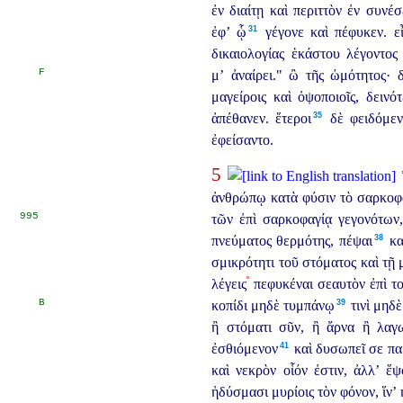
ἐν διαίτῃ καὶ περιττὸν ἐν συνέ
31
ἐφ’ ᾧ⁠
γέγονε καὶ πέφυκεν. εἶθ
δικαιολογίας ἑκάστου λέγοντο
F
μ’ ἀναίρει." ὢ τῆς ὠμότητος· 
μαγείροις καὶ ὀψοποιοῖς, δειν
35
ἀπέθανεν. ἕτεροι⁠
δὲ φειδόμενο
ἐφείσαντο.
5
Ἄ
ἀνθρώπῳ κατὰ φύσιν τὸ σαρκοφα
995
τῶν ἐπὶ σαρκοφαγίᾳ γεγονότων,
38
πνεύματος θερμότης, πέψαι⁠
κα
σμικρότητι τοῦ στόματος καὶ τῇ 
º
λέγεις
πεφυκέναι σεαυτὸν ἐπὶ το
B
39
κοπίδι μηδὲ τυμπάνῳ⁠
τινὶ μηδὲ
ἢ στόματι σῦν, ἢ ἄρνα ἢ λαγω
41
ἐσθιόμενον⁠
καὶ δυσωπεῖ σε πα
καὶ νεκρὸν οἷόν ἐστιν, ἀλλ’ ἕ
ἡδύσμασι μυρίοις τὸν φόνον, ἵν’