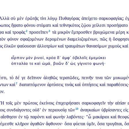
λλὰ σὺ μὲν ἐρῶτᾷς τίνι λόγῳ Πυθαγόρας ἀπείχετο σαρκοφαγίας; ἐγὼ
ρωπος ἥψατο φόνου στόματι καὶ τεθνηκότος ζῴου χείλεσι προσήψατο
2
3
α καὶ τροφὰς⁠
προσεῖπεν⁠
τὰ μικρὸν ἔμπροσθεν βρυχώμενα μέρη κα
 τὸν φόνον σφαζομένων δερομένων διαμελιζομένων, πῶς ἡ ὄσφρησι
ὸς ἑλκῶν ψαύουσαν ἀλλοτρίων καὶ τραυμάτων θανασίμων χυμοὺς καὶ
εἷρπον μὲν ῥινοί, κρέα δ’ ἀμφ’ ὀβελοῖς ἐμεμύκει
ὀπταλέα τε καὶ ὠμά, βοῶν δ’ ὡς γίγνετο φωνή·
στι, τὸ δέ γε δεῖπνον ἀληθῶς τερατῶδες, πεινῆν τινα τῶν μυκωμ
7
των καὶ⁠
διαταττόμενον ἀρτύσεις τινὰς καὶ ὀπτήσεις καὶ παραθέσεις·
ον.
 τοῖς μὲν πρώτοις ἐκείνοις ἐπιχειρήσασι σαρκοφαγεῖν τὴν αἰτίαν εἴ
10
μοις συνδιάγοντες
οὐδ’ ἐν περιουσίᾳ τῶν⁠
ἀναγκαίων ὑβρίσαντες εἰ
ν αἴσθησιν ἐν τῷ παρόντι καὶ φωνὴν λαβόντες· "ὦ μακάριοι καὶ θεοφιλε
νέμεσθε κλῆρον ἀγαθῶν ἄφθονον· ὅσα φύεται ὑμῖν, ὅσα τρυγᾶται, ὅσ