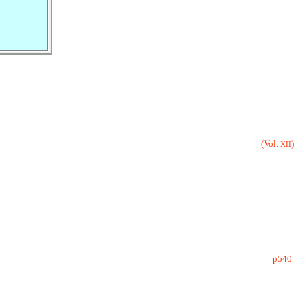
(Vol.
)
XII
p540