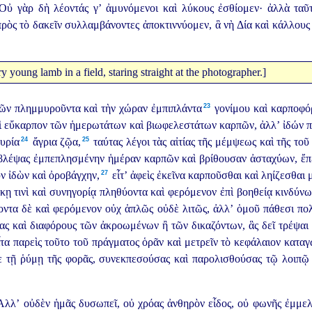
ὐ γὰρ δὴ λέοντάς γ’ ἀμυνόμενοι καὶ λύκους ἐσθίομεν· ἀλλὰ ταῦτ
ρὸς τὸ δακεῖν συλλαμβάνοντες ἀποκτιννύομεν, ἃ νὴ Δία καὶ κάλλους 
23
ρῶν πλημμυροῦντα καὶ τὴν χώραν ἐμπιπλάντα⁠
γονίμου καὶ καρποφό
αὶ εὔκαρπον τῶν ἡμερωτάτων καὶ βιωφελεστάτων καρπῶν, ἀλλ’ ἰδών π
24
25
υρία⁠
ἄγρια ζῷα,⁠
ταύτας λέγοι τὰς αἰτίας τῆς μέμψεως καὶ τῆς τοῦ
οβλέψας ἐμπεπλησμένην ἡμέραν καρπῶν καὶ βρίθουσαν ἀσταχύων, ἔπε
27
ν ἰδὼν καὶ ὀροβάγχην,⁠
εἶτ’ ἀφεὶς ἐκεῖνα καρποῦσθαι καὶ ληίζεσθαι 
ίκῃ τινὶ καὶ συνηγορίᾳ πληθύοντα καὶ φερόμενον ἐπὶ βοηθείᾳ κινδύνω
οντα δὲ καὶ φερόμενον οὐχ ἁπλῶς οὐδὲ λιτῶς, ἀλλ’ ὁμοῦ πάθεσι πολ
ας καὶ διαφόρους τῶν ἀκροωμένων ἢ τῶν δικαζόντων, ἃς δεῖ τρέψαι 
τα παρεὶς τοῦτο τοῦ πράγματος ὁρᾶν καὶ μετρεῖν τὸ κεφάλαιον καταγ
ε τῇ ῥύμῃ τῆς φορᾶς, συνεκπεσούσας καὶ παρολισθούσας τῷ λοιπῷ 
λλ’ οὐδὲν ἡμᾶς δυσωπεῖ, οὐ χρόας ἀνθηρὸν εἶδος, οὐ φωνῆς ἐμμελ