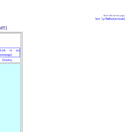
Short URL for this page:
bit.ly/DeEsuCarnium1
Εἴσοδος