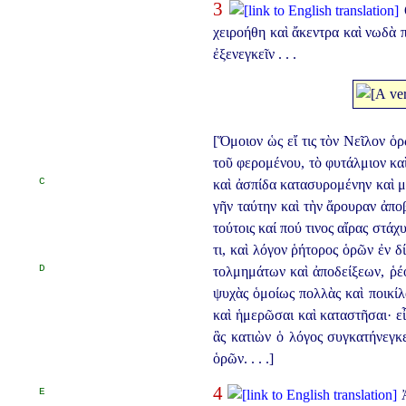
3
Ο
χειροήθη καὶ ἄκεντρα καὶ νωδὰ π
ἐξενεγκεῖν . . .
[Ὅμοιον ὡς εἴ τις τὸν Νεῖλον ὁ
τοῦ φερομένου, τὸ φυτάλμιον κ
C
καὶ ἀσπίδα κατασυρομένην καὶ μ
γῆν ταύτην καὶ τὴν ἄρουραν ἀπ
τούτοις
καί πού τινος αἴρας στάχυ
τι, καὶ λόγον ῥήτορος ὁρῶν ἐν δ
D
τολμημάτων καὶ ἀποδείξεων,
ῥέ
ψυχὰς ὁμοίως πολλὰς καὶ ποικίλ
καὶ ἡμερῶσαι καὶ καταστῆσαι· εἶ
ἃς κατιὼν ὁ λόγος συγκατήνεγκ
ὁρῶν. . . .]
4
E
Ἀ