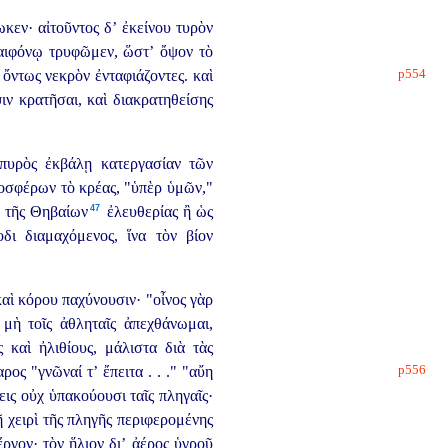
κεν· αἰτοῦντος δ’ ἐκείνου τυρὸν
 μιαιφόνῳ τρυφῶμεν, ὥστ’ ὄψον τὸ
p554
 ὄντως νεκρὸν ἐνταφιάζοντες.
καὶ
ιν κρατῆσαι, καὶ διακρατηθείσης
 πυρὸς ἐκβάλῃ κατεργασίαν τῶν
οσφέρων τὸ κρέας, "ὑπὲρ ὑμῶν,"
47
 τῆς Θηβαίων⁠
ἐλευθερίας ἢ ὡς
ι διαμαχόμενος, ἵνα τὸν βίον
αὶ κόρου παχύνουσιν· "οἶνος γὰρ
μὴ τοῖς ἀθληταῖς ἀπεχθάνωμαι,
 καὶ ἠλιθίους, μάλιστα διὰ τὰς
p556
ος "γνῶναί τ’ ἔπειτα . . ." "αὔη
ις οὐχ ὑπακούουσι ταῖς πληγαῖς·
 χειρὶ τῆς πληγῆς περιφερομένης
ργον· τὸν ἥλιον δι’ ἀέρος ὑγροῦ