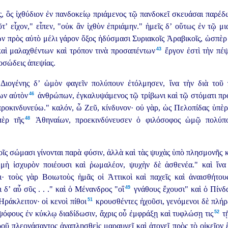
ς, ὃς ἰχθύδιον ἐν πανδοκείῳ πριάμενος
τῷ πανδοκεῖ σκευάσαι παρέδω
αῦτ’ εἶχον," εἶπεν, "οὐκ ἂν ἰχθὺν ἐπριάμην." ἡμεῖς δ’ οὕτως ἐν τῷ
ν πρὸς αὐτὸ μέλι γάρον ὄξος ἡδύσμασι Συριακοῖς Ἀραβικοῖς, ὡσπὲρ
43
αὶ μαλαχθέντων καὶ τρόπον τινὰ προσαπέντων⁠
ἔργον ἐστὶ τὴν πέψ
οσώδεις ἀπεψίας.
Διογένης δ’ ὠμὸν φαγεῖν πολύπουν ἐτόλμησεν,
ἵνα τὴν διὰ τοῦ
46
ν αὐτὸν⁠
ἀνθρώπων, ἐγκαλυψάμενος τῷ τρίβωνι καὶ τῷ στόματι πρ
ροκινδυνεύω." καλόν, ὦ Ζεῦ, κίνδυνον· οὐ γὰρ, ὡς Πελοπίδας ὑπὲρ
48
ὲρ τῆς⁠
Ἀθηναίων, προεκινδύνευσεν ὁ φιλόσοφος ὠμῷ πολύποδ
οῖς σώμασι γίνονται παρὰ φύσιν,
ἀλλὰ καὶ τὰς ψυχὰς ὑπὸ πλησμονῆς κ
ὴ ἰσχυρὸν ποιέουσι καὶ ῥωμαλέον, ψυχὴν δὲ ἀσθενέα." καὶ ἵνα 
· τοὺς γὰρ Βοιωτοὺς ἡμᾶς οἱ Ἀττικοὶ καὶ παχεῖς καὶ ἀναισθήτους
49
ι δ’ αὗ
σῦς . . ." καὶ ὁ Μένανδρος "οἳ⁠
γνάθους ἔχουσι" καὶ ὁ Πίνδαρ
51
άκλειτον· οἱ κενοὶ πίθοι⁠
κρουσθέντες ἠχοῦσι, γενόμενοι δὲ πλήρε
52
όφους ἐν κύκλῳ διαδίδωσιν, ἄχρις οὗ ἐμφράξῃ καὶ τυφλώσῃ τις⁠
τῇ
ῦ πλεονάσαντος ἀναπλησθεὶς μαραυγεῖ καὶ ἀτονεῖ πρὸς τὸ οἰκεῖον ἔ