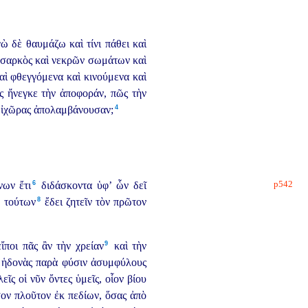
 δὲ θαυμάζω καὶ τίνι πάθει καὶ
 σαρκὸς καὶ νεκρῶν σωμάτων καὶ
ὶ φθεγγόμενα καὶ κινούμενα καὶ
ς ἤνεγκε τὴν ἀποφοράν, πῶς τὴν
4
 ἰχῶρας ἀπολαμβάνουσαν;
p542
6
ένων
ἔτι⁠
διδάσκοντα ὑφ’ ὧν δεῖ
8
 τούτων⁠
ἔδει ζητεῖν τὸν πρῶτον
9
ποι πᾶς ἂν τὴν χρείαν⁠
καὶ τὴν
ς ἡδονὰς παρὰ φύσιν ἀσυμφύλους
ῖς οἱ νῦν ὄντες ὑμεῖς, οἷον βίου
ον πλοῦτον ἐκ πεδίων, ὅσας ἀπὸ