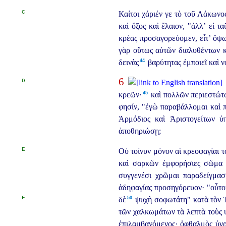
C
Καίτοι χάριέν γε τὸ τοῦ Λάκωνο
καὶ ὄξος καὶ ἔλαιον, "ἀλλ’ εἰ τ
κρέας προσαγορεύομεν, εἶτ’ ὄψω
γὰρ οὕτως αὐτῶν διαλυθέντων κ
44
δεινὰς⁠
βαρύτητας ἐμποιεῖ καὶ ν
6
D
45
κρεῶν·⁠
καὶ πολλῶν περιεστώτω
φησίν, "ἐγὼ παραβάλλομαι καὶ π
Ἀρμόδιος καὶ Ἀριστογείτων ὑπ
ἀποθηριώσῃ;
E
Οὐ τοίνυν μόνον αἱ κρεοφαγίαι τ
καὶ σαρκῶν ἐμφορήσιες σῶμα μ
συγγενέσι χρῶμαι παραδείγμασι
ἀδηφαγίας προσηγόρευον· "οὗτο
F
50
δὲ⁠
ψυχὴ σοφωτάτη" κατὰ τὸν Ἡρ
τῶν χαλκωμάτων τὰ λεπτὰ τοὺς ψ
ἐπιλαμβανόμενος· ὀφθαλμὸς ὑγρο