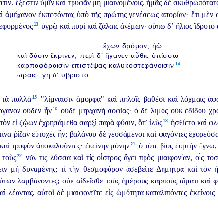
τιν. ἔξεστιν ὑμῖν καὶ τρυφᾶν μὴ μιαινομένοις. ἡμᾶς δὲ σκυθρωπότατ
αὶ ἀμήχανον ἐκπεσόντας ὑπὸ τῆς πρώτης γενέσεως ἀπορίαν· ἔτι μὲν
13
εφυρμένος⁠
ὑγρῷ καὶ πυρὶ καὶ ζάλαις ἀνέμων·
οὔπω δ’ ἥλιος ἵδρυτο 
ἔχων δρόμον, ἠῶ
καὶ δύσιν ἔκρινεν, περὶ δ’ ἤγανεν αὖθις ὀπίσσω
14
καρποφόροισιν ἐπιστέψας καλυκοστεφάνοισιν⁠
ὥραις· γῆ δ’ ὕβριστο
15
 τὰ πολλὰ⁠
"λίμναισιν ἄμορφα" καὶ πηλοῖς βαθέσι καὶ λόχμαις ἀφό
16
γανον οὐδὲν ἦν⁠
οὐδὲ μηνχανὴ σοφίας· ὁ δὲ λιμὸς οὐκ ἐδίδου χρ
18
τὸν εἰ ζῴων ἐχρησάμεθα σαρξὶ παρὰ φύσιν, ὅτ’ ἰλὺς⁠
ἠσθίετο καὶ φλ
ινα ῥίζαν εὐτυχὲς ἦν; βαλάνου δὲ γευσάμενοι καὶ φαγόντες ἐχορεύσα
21
 καὶ τροφὸν ἀποκαλοῦντες·
ἐκείνην μόνην⁠
ὁ τότε βίος ἑορτὴν ἔγνω,
22
τοὺς⁠
νῦν τις λύσσα καὶ τίς οἶστρος ἄγει πρὸς μιαιφονίαν, οἷς το
ειν μὴ δυναμένης; τί τὴν θεσμοφόρον ἀσεβεῖτε Δήμητρα καὶ τὸν
ἡ
ύτων λαμβάνοντες; οὐκ αἰδεῖσθε τοὺς ἡμέρους καρποὺς αἵματι καὶ 
αὶ λέοντας, αὐτοὶ δὲ μιαιφονεῖτε εἰς ὠμότητα καταλιπόντες ἐκείνοις