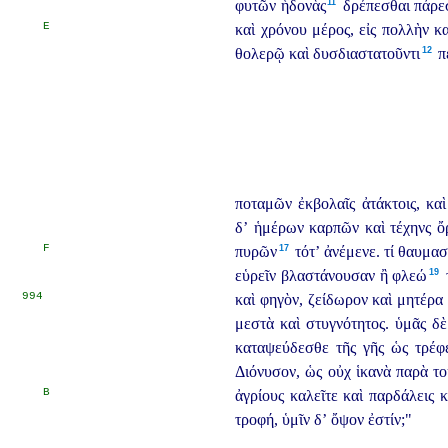
11
φυτῶν ἡδονὰς⁠
δρέπεσθαι πάρεσ
E
καὶ χρόνου μέρος, εἰς πολλὴν κ
12
θολερῷ καὶ δυσδιαστατοῦντι⁠
π
ποταμῶν ἐκβολαῖς ἀτάκτοις, καὶ
δ’ ἡμέρων καρπῶν καὶ τέχηνς ὄρ
F
17
πυρῶν⁠
τότ’ ἀνέμενε. τί θαυμασ
19
εὑρεῖν βλαστάνουσαν ἢ φλεώ⁠
τ
994
καὶ φηγὸν, ζείδωρον καὶ μητέρα
μεστὰ καὶ στυγνότητος. ὑμᾶς δὲ 
καταψεύδεσθε τῆς γῆς ὡς τρέφ
Διόνυσον, ὡς οὐχ ἱκανὰ παρὰ το
B
ἀγρίους καλεῖτε καὶ παρδάλεις κ
τροφή, ὑμῖν δ’ ὄψον ἐστίν;"