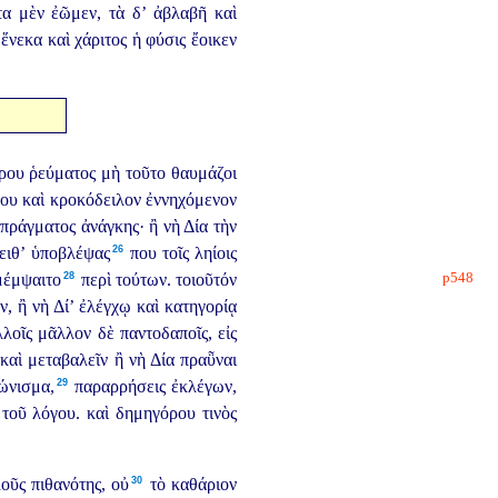
α μὲν ἐῶμεν, τὰ δ’ ἀβλαβῆ καὶ
ἕνεκα καὶ χάριτος ἡ φύσις ἔοικεν
ρου ῥεύματος μὴ τοῦτο θαυμάζοι
ου καὶ κροκόδειλον ἐννηχόμενον
 πράγματος ἀνάγκης· ἢ νὴ Δία τὴν
26
ιθ’ ὑποβλέψας⁠
που τοῖς ληίοις
p548
28
μέμψαιτο⁠
περὶ τούτων. τοιοῦτόν
ν, ἢ νὴ Δί’ ἐλέγχῳ καὶ κατηγορίᾳ
λοῖς μᾶλλον δὲ παντοδαποῖς, εἰς
καὶ μεταβαλεῖν ἢ νὴ Δία πραῧναι
29
ώνισμα,⁠
παραρρήσεις ἐκλέγων,
τοῦ λόγου. καὶ δημηγόρου τινὸς
30
οῦς πιθανότης,
οὐ⁠
τὸ καθάριον