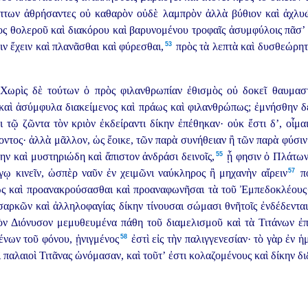
πτων ἀθρήσαντες οὐ καθαρὸν οὐδὲ λαμπρὸν ἀλλὰ βύθιον καὶ ἀχλυώδ
ος θολεροῦ καὶ διακόρου καὶ βαρυνομένου τροφαῖς ἀσυμφύλοις πᾶσ’ 
53
ν ἔχειν καὶ πλανᾶσθαι καὶ φύρεσθαι,⁠
πρὸς τὰ λεπτὰ καὶ δυσθεώρητ
ωρὶς δὲ τούτων ὁ πρὸς φιλανθρωπίαν ἐθισμὸς οὐ δοκεῖ θαυμαστὸν
 καὶ ἀσύμφυλα
διακείμενος καὶ πράως καὶ φιλανθρώπως; ἐμνήσθην δ
 τῷ ζῶντα τὸν κριὸν ἐκδείραντι δίκην ἐπέθηκαν· οὐκ ἔστι δ’, οἶμα
οντος· ἀλλὰ μᾶλλον, ὡς ἔοικε, τῶν παρὰ συνήθειαν ἢ τῶν παρὰ φύσιν 
55
ην καὶ μυστηριώδη καὶ ἄπιστον ἀνδράσι δεινοῖς,⁠
ᾗ φησιν ὁ Πλάτων,
57
ῳ κινεῖν, ὡσπὲρ ναῦν ἐν χειμῶνι ναύκληρος ἢ μηχανὴν αἴρειν⁠
πο
ως καὶ προανακρούσασθαι καὶ προαναφωνῆσαι τὰ τοῦ Ἐμπεδοκλέους· 
σαρκῶν καὶ ἀλληλοφαγίας δίκην τίνουσαι σώμασι θνῆτοῖς ἐνδέδεντα
 τὸν Διόνυσον μεμυθευμένα πάθη τοῦ διαμελισμοῦ καὶ τὰ Τιτάνων ἐπ
58
νων τοῦ φόνου, ᾐνιγμένος⁠
ἐστὶ εἰς τὴν παλιγγενεσίαν·
τὸ γὰρ ἐν ἡ
 παλαιοὶ Τιτᾶνας ὠνόμασαν, καὶ τοῦτ’ ἐστι κολαζομένους καὶ δίκην διδ