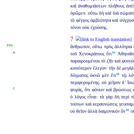
καὶ ἀναθυμιάσεων πλήθους ἀπέ
ὁρῶμεν. οὕτω δὴ καὶ διὰ σώματ
τὸ φέγγος ἀμβλύτητα καὶ σύγχυσι
τόνον οὐκ ἐχούσης.
7
Χ
996
ἄνθρωπον,
οὔτω πρὸς ἀλλότρια
B
54
τοῦ Χενοκράτους ὅτι⁠
Ἀθηναῖοι
παραιρουμένου τὸ ζῆν καὶ φονεύ
κοινότερον ἔλεγον· τὴν δὲ μεγάλ
56
δόγματος ὀκνῶ μὲν ἔτι⁠
τῷ λόγ
περιφερομένης. οὐ χεῖρον δ’ ἴσ
C
ψυχάς, ὅτι φόνων καὶ βρώσεως 
ὁ λόγος εἶναι· τὰ γὰρ δὴ περὶ
τούτων καὶ κεραυνώσεις γευσαμέ
59
οὐ θεῖον ἀλλὰ δαιμονικὸν ὂν⁠
οἱ