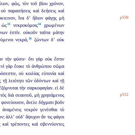
λιον, φῶς, τὸν τοῦ βίου χρόνον,
οὐ παραιτήσεις καὶ δεήσεις καὶ
p550
κτεινον, ἵνα δ’ ἥδιον φάγῃς μή
33
34
 ὡς⁠
νεκροκόμοις⁠
χρωμένων
ένων ἐστίν. οὐκοῦν ταῦτα μάτην
36
μενοι νεκρά,⁠
ζώντων δ’ οὐκ
ν τὴν φύσιν· ὅτι γὰρ οὐκ ἔστιν
ενὶ γὰρ ἔοικε τὸ ἀνθρώπου σῶμα
ρόσεστιν,
οὐ κοιλίας εὐτονία καὶ
 τῇ λειότητι τῶν ὀδόντων καὶ τῇ
ἐξόμνυται τὴν σαρκοφαγίαν. εἰ δὲ
p552
ὐτὸς
διὰ σεαυτοῦ, μὴ χρησάμενος
 φονεύουσιν,
ἄνελε δήγματι βοῦν
 ἀναμένεις νεκρὸν γενέσθαι τὸ
ν; ἀλλ’ οὐδ’ ἄψυχον ἄν τις φάγοι
 καὶ τρέποντες καὶ σβεννύοντες