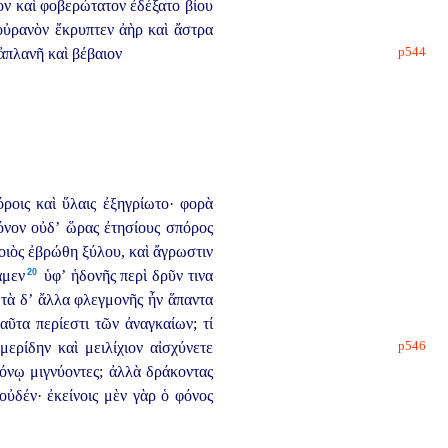
ον καὶ φοβερώτατον ἐδέξατο βίου
 οὐρανὸν ἔκρυπτεν ἀὴρ καὶ ἄστρα
p544
ἀπλανῆ καὶ βέβαιον
ροις καὶ ὕλαις ἐξηγρίωτο· φορὰ
όνον οὐδ’ ὥρας ἐτησίους σπόρος
οιὸς ἐβρώθη ξύλου,
καὶ ἄγρωστιν
20
μεν⁠
ὑφ’ ἡδονῆς περὶ δρῦν τινα
 τὰ δ’ ἄλλα φλεγμονῆς ἦν ἅπαντα
σαῦτα περίεστι τῶν ἀναγκαίων; τί
p546
μερίδην καὶ μειλίχιον αἰσχύνετε
φόνῳ μιγνύοντες; ἀλλὰ δράκοντας
 οὐδέν·
ἐκείνοις μὲν γὰρ ὁ φόνος