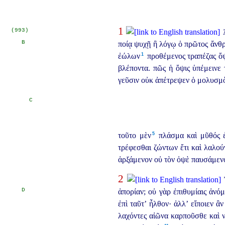
1
(993)
Ἀ
B
ποίᾳ ψυχῇ ἢ λόγῳ
ὁ πρῶτος ἄνθ
1
ἐώλων⁠
προθέμενος τραπέζας ὄψ
βλέποντα. πῶς ἡ ὄψις ὑπέμεινε
γεῦσιν οὐκ ἀπέτρεψεν ὁ μολυσμ
C
5
τοῦτο μὲν⁠
πλάσμα καὶ μῦθός ἐ
τρέφεσθαι ζώντων ἔτι καὶ λαλούν
ἀρξάμενον οὐ τὸν ὀψὲ παυσάμεν
2
Ἢ
D
ἀπορίαν; οὐ γὰρ ἐπιθυμίαις ἀνό
ἐπὶ ταῦτ’ ἦλθον· ἀλλ’ εἴποιεν ἂ
λαχόντες αἰῶνα καρποῦσθε καὶ 