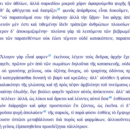
σει τῶν ἀθλίων, ἀλλὰ σαρκιδίου μικροῦ χάριν ἀφαιρούμεθα ψυχῆς ἥ
32
’ ἃς φθέγγεται καὶ διατρίζει⁠
φωνὰς ἀνάρθρους εἶναι δοκοῦμεν, 
ς "οὐ
παραιτοῦμαί σου τὴν ἀνάγκην ἀλλὰ τὴν ὕβριν· ἵνα φάγῃς ἀπό
δεινὸν μὲν ἐστι καὶ τιθεμένην ἰδεῖν τράπεζαν ἀνθρώπων πλουσίων
ότερον δ’ ἀποκομιζομένην· πλείονα γὰρ τὰ λειπόμενα τῶν βεβρωμ
ι τῶν παρατεθέντων οὐκ ἐῶσι τέμνειν οὐδὲ κατακόπτειν, παραιτού
37
λογον γὰρ εἶναί φαμεν⁠
ἐκείνους λέγειν τοὺς ἄνδρας ἀρχὴν ἔχει
γεῖν, πρῶτον μὲν ἀπὸ τῶν σωμάτων δηλοῦται τῆς κατασκευῆς. οὐδ
 οὐ γρυπότης χείλους, οὐκ ὀξύτης ὄνυχος, οὐ τραχύτης ὀδόντος π
ὶ κατεργάσασθαι δυνατὴ τὸ βαρὺ καὶ κρεῶδες· ἀλλ’ αὐτόθεν ἡ φύσις
μαλακότητι τῆς γλώσσης καὶ τῇ πρὸς πέψιν ἀμβλύτητι τοῦ πνεύματος 
ιαύτην ἐδωδήν, ὃγε βούλει φαγεῖν πρῶτον αὐτὸς ἀπόκτεινον. ἀλλ’ α
40
 πελέκει· ἀλλά, ὡς λύκοι καὶ ἄρκτοι καὶ λέοντες αὐτοὶ ὅσα⁠
ἐσθίουσι
ὸν διάρρηξον καὶ φάγε προσπεσὼν ἔτι ζῶντος, ὡς ἐκεῖνα. εἰ δ’
42
ροῦσα ψυχὴ ἀπολαύειν⁠
τῆς σαρκός, τί παρὰ φύσιν ἐσθίεις τὸ ἔμψυχο
ψουσιν ὀπτῶσι μεταβάλλουσι διὰ πυρὸς καὶ φαρμάκων, ἀλλοιοῦντες
 ἡ γεῦσις ἐξαπατηθεῖσα προσδέξηται τἀλλότριον.