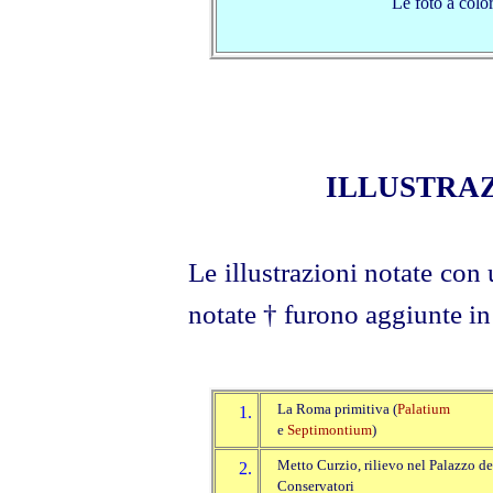
Le foto a colo
ILLUSTRAZ
Le illustrazioni notate con 
notate † furono aggiunte in
La Roma primitiva (
Palatium
1.
e
Septimontium
)
Metto Curzio, rilievo nel Palazzo de
2.
Conservatori