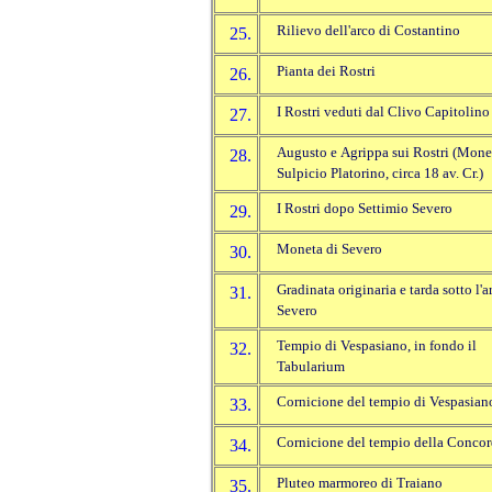
Rilievo dell'arco di Costantino
25.
Pianta dei Rostri
26.
I Rostri veduti dal Clivo Capitolino
27.
Augusto e Agrippa sui Rostri (Mone
28.
Sulpicio Platorino, circa 18 av. Cr.)
I Rostri dopo Settimio Severo
29.
Moneta di Severo
30.
Gradinata originaria e tarda sotto l'a
31.
Severo
Tempio di Vespasiano, in fondo il
32.
Tabularium
Cornicione del tempio di Vespasian
33.
Cornicione del tempio della Concor
34.
Pluteo marmoreo di Traiano
35.