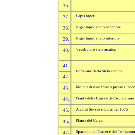
36.
Lapis niger
37.
Niger lapis: strato superiore
38.
Niger lapis: strato inferiore
39.
'Sacellum' e stela arcaica
40.
41.
Iscrizione della Stela arcaica
42.
Idoletti di osso trovati presso il 'sace
43.
Pianta della Curia e del Secretarium
44.
Arco di Severo e Curia nel 1575
45.
Pianta del Carcer
46.
Spaccato del Carcer e del Tullianum
47.