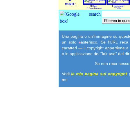
A
MONTE:
Hülsen:
Topographia
Il Foro Romano
Urbis
Una pagina o un'immagine su questo s
un
solo
asterisco. Se l'URL rec
*
caratteri — il copyright appartiene a
o in applicazione del "
fair use
" del di
Se non reca nessu
Vedi
la mia pagina sul copyright
me.