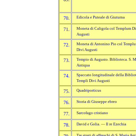
Edicola e Puteale di Giuturna
70.
Moneta di Caligola col Templum Di
71.
Augusti
Moneta di Antonino Pio col Templ
72.
Divi Augusti
Tempio di Augusto. Biblioteca. S. M
73.
Antiqua
Spaccato longitudinale della Biblio
74.
Templi Divi Augusti
Quadriporticus
75.
Storia di Giuseppe ebreo
76.
Sarcofago cristiano
77.
David e Golia. — Il re Ezechia
78.
Tre strati di affreschi di S. Maria An