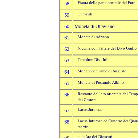
Pianta della parte centrale del Foro
58.
Cuniculi
59.
60.
Moneta di Ottaviano
Monete di Adriano
61.
Nicchia con l'altare del Divo Giulio
62.
Templum Divi Juli
63.
Moneta con l'arco di Augusto
64.
Moneta di Postumio Albino
65.
Restauro del lato orientale del Tem
66.
dei Castori
Lacus Juturnae
67.
Lacus Juturnae ed Oratorio dei Quar
68.
martiri
a
-
b
Ara dei Dioscuri
69.