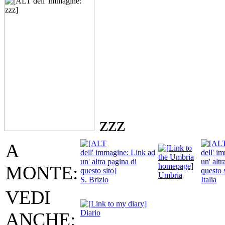
zzz
A
MONTE:
Umbria
S. Brizio
Italia
VEDI
Diario
ANCHE: