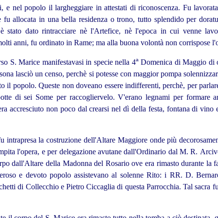
, e nel popolo il largheggiare in attestati di riconoscenza. Fu lavorat
e fu allocata in una bella residenza o trono, tutto splendido per dora
stato dato rintracciare nè l'Artefice, nè l'epoca in cui venne lavor
lti anni, fu ordinato in Rame; ma alla buona volontà non corrispose l'
a
so S. Marice manifestavasi in specie nella 4
Domenica di Maggio di og
ona lasciò un censo, perchè si potesse con maggior pompa solennizzarn
o il popolo. Queste non doveano essere indifferenti, perchè, per parlare
botte di sei Some per raccogliervelo. V'erano legnami per formare arm
ra accresciuto non poco dal crearsi nel dì della festa, fontana di vino
u intrapresa la costruzione dell'Altare Maggiore onde più decorosament
pita l'opera, e per delegazione avutane dall'Ordinario dal M. R. Arci
corpo dall'Altare della Madonna del Rosario ove era rimasto durante la f
meroso e devoto popolo assistevano al solenne Rito: i RR. D. Berna
etti di Collecchio e Pietro Ciccaglia di questa Parrocchia. Tal sacra f
nte il corpo del S.
Marice era rimasto tutto nella tomba a ciò destinata, 