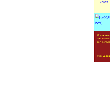
MONTE:
Una pagina 
due
aste
**
con permess
Vedi
la mia