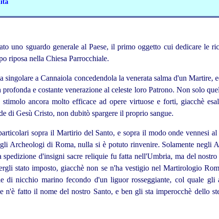
ità
to uno sguardo generale al Paese, il primo oggetto cui dedicare le rice
rpo riposa nella Chiesa Parrocchiale.
zia singolare a Cannaiola concedendola la venerata salma d'un Martire,
na profonda e costante venerazione al celeste loro Patrono. Non solo que
 stimolo ancora molto efficace ad opere virtuose e forti, giacchè es
de di Gesù Cristo, non dubitò spargere il proprio sangue.
articolari sopra il Martirio del Santo, e sopra il modo onde vennesi a
li Archeologi di Roma, nulla si è potuto rinvenire. Solamente negli A
 spedizione d'insigni sacre reliquie fu fatta nell'Umbria, ma del nostr
er
­gli stato imposto, giacchè non se n'ha vestigio nel Martirologio Ro
ie di nicchio marino fecondo d'un liguor rosseggiante, col quale gli 
e n'è fatto il nome del nostro Santo, e ben gli sta imperocchè dello s