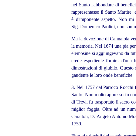
nel Santo l'abbondare di beneficii
rappresentasse il Santo Martire, 
è d'imponente aspetto. Non mi è 
Sig. Domenico Paolini, non son mo
Ma la devozione di Cannaiola ver
la memoria. Nel 1674 una pia pers
elemosine si aggiungevano da tutt
crede espediente fornirsi d'una 
dimostrazioni di giubilo. Questo e
gaudente le loro onde benefiche.
3. Nel 1757 dal Parroco Rocchi f
Santo. Non molto appresso fu com
di Trevi, fu trasportato il sacro 
miglior foggia. Oltre ad un nu
Carattoli, D. Angelo Antonio Moch
1759.
Fino ai principii del secolo prese