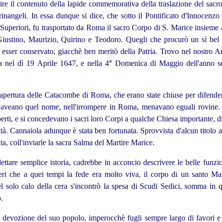
re il contenuto della lapide
commemorativa della traslazione del sacro
inangeli. In essa dunque si dice, che sotto il Pontificato d'Innocen
Superiori, fu trasportato da Roma il sacro Corpo di S. Marice insieme 
iustino, Maurizio, Quirino e Teodoro. Quegli che procurò un sì bel d
esser conservato, giacchè ben meritò della Patria. Trovo nel nostro A
a
la nel dì 19 Aprile 1647, e nella 4
Domenica di Maggio dell'anno segu
apertura delle Catacombe di Roma, che erano state chiuse per difenderle
n aveano quel nome, nell'irrompere in Roma, menavano eguali rovine. Ri
aperti, e si concedevano i sacri loro Corpi a qualche Chiesa importante, 
ità. Cannaiola adunque è stata ben fortunata. Sprovvista d'alcun titolo a
ita, coll'inviarle la sacra Salma del Martire Marice.
tare semplice istoria, cadrebbe in acconcio descrivere le belle funzion
deri che a quei tempi la fede era molto viva, il corpo di un santo Mar
 solo calo della cera s'incontrò la spesa di Scudi Sedici
, somma in q
.
a devozione del suo popolo, imperocchè fugli sempre largo di favori e d