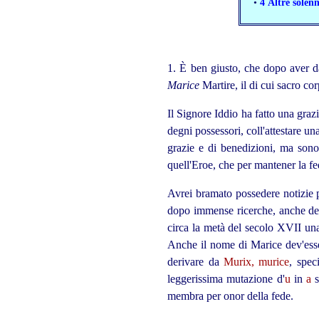
•
4 Altre solenn
1. È ben giusto, che dopo aver da
Marice
Martire, il di cui sacro co
Il Signore Iddio ha fatto una gra
degni possessori, coll'attestare u
grazie e di benedizioni, ma sono
quell'Eroe, che per mantener la fe
Avrei bramato possedere notizie p
dopo immense ricerche, anche deg
circa la metà del secolo XVII una
Anche il nome di Marice
dev'ess
derivare da
Murix, murice
, spec
leggerissima mutazione d'
u
in
a
s
membra per onor della fede.