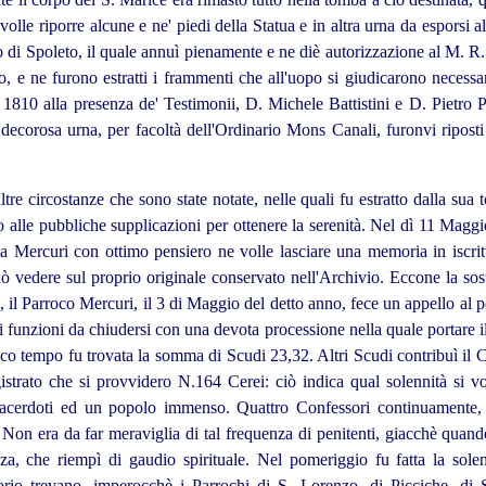
volle riporre alcune e ne' piedi della Statua e in altra urna da esporsi a
 di Spoleto, il quale annuì pienamente e ne diè autorizzazione al M. R.
, e ne furono estratti i frammenti che all'uopo si giudicarono necessarii
1810 alla presenza de' Testimonii, D. Michele Battistini e D. Pietro P
corosa urna, per facoltà dell'Ordinario Mons Canali, furonvi riposti 
ltre circostanze che sono state notate, nelle quali fu estratto dalla sua
alle pubbliche supplicazioni per ottenere la serenità. Nel dì 11 Maggio
ta Mercuri con ottimo pensiero ne volle lasciare una memoria in iscri
ò vedere sul proprio originale conservato nell'Archivio. Eccone la sos
 il Parroco Mercuri, il 3 di Maggio del detto anno, fece un appello al p
i funzioni da chiudersi con una devota processione nella quale portare 
poco tempo fu trovata la somma di Scudi 23,32. Altri Scudi contribuì il
trato che si provvidero N.164 Cerei: ciò indica qual solennità si vol
acerdoti ed un popolo immenso. Quattro Confessori continuamente, 
 Non era da far meraviglia di tal frequenza di penitenti, giacchè quan
a, che riempì di gaudio spirituale. Nel pomeriggio fu fatta la solen
torio trevano, imperocchè i Parrochi di S.
Lorenzo
, di Picciche, di 