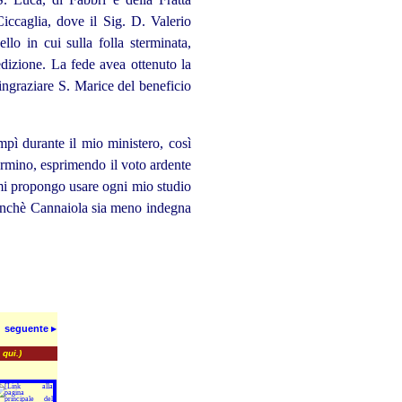
iccaglia, dove il Sig. D. Valerio
lo in cui sulla folla sterminata,
edizione. La fede avea ottenuto la
ringraziare S. Marice del beneficio
pì durante il mio ministero, così
ermino, esprimendo il voto ardente
 mi propongo usare ogni mio studio
affinchè Cannaiola sia meno indegna
seguente ▸
 qui.)