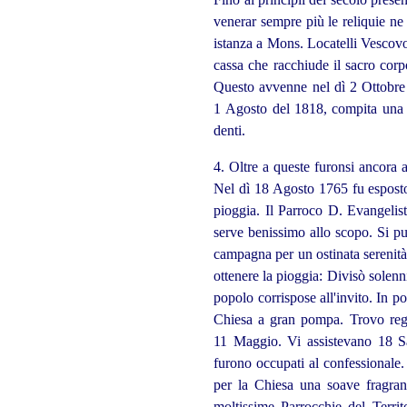
venerar sempre più le reliquie ne 
istanza a Mons.
Locatelli Vescovo
cassa che racchiude il sacro corpo
Questo avvenne nel dì 2 Ottobre 
1 Agosto del 1818, compita una de
denti.
4. Oltre a queste furonsi ancora a
Nel dì 18 Agosto 1765 fu esposto 
pioggia. Il Parroco D. Evangelis
serve benissimo allo scopo. Si pu
campagna per un ostinata serenità,
ottenere la pioggia: Divisò solenn
popolo corrispose all'invito. In 
Chiesa a gran pompa. Trovo regis
11 Maggio. Vi assistevano 18 S
furono occupati al confessionale.
per la Chiesa una soave fragranz
moltissime Parrocchie del Terri