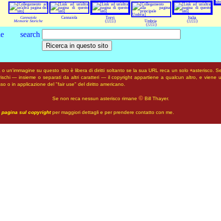
Cannaiola
Cannaiola
Trevi
Italia
Memorie Storiche
(🇺🇸)
Umbria
(🇺🇸)
(🇺🇸)
o un'immagine su questo sito è libera di diritti soltanto se la sua URL reca un
solo
asterisco. S
*
rischi — insieme o separati da altri caratteri — il copyright appartiene a qualcun altro, e viene ut
o o in applicazione del "
fair use
" del diritto americano.
©
Se non reca nessun asterisco rimane
Bill Thayer.
 pagina sul copyright
per maggiori dettagli e per prendere contatto con me.