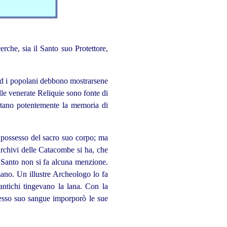
rche, sia il Santo suo Protettore,
 ed i popolani debbono mostrarsene
lle venerate Reliquie sono fonte di
altano potentemente la memoria di
l possesso del sacro suo corpo; ma
rchivi delle Catacombe si ha, che
o Santo non si fa alcuna menzione.
mano. Un illustre Archeologo lo fa
antichi tingevano la lana. Con la
tesso suo sangue imporporò le sue