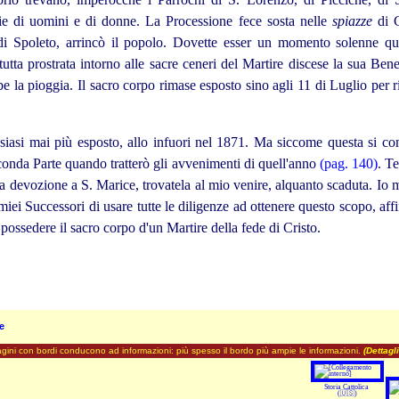
ie di uomini e di donne. La Processione fece sosta nelle
spiazze
di C
 di Spoleto, arrincò il popolo. Dovette esser un momento solenne quel
utta prostrata intorno alle sacre ceneri del Martire discese la sua Ben
e la pioggia. Il sacro corpo rimase esposto sino agli 11 di Luglio per 
iasi mai più esposto, allo infuori nel 1871. Ma siccome questa si com
onda Parte quando tratterò gli avvenimenti di quell'anno
(pag. 140)
. T
la devozione a S. Marice, trovatela al mio venire, alquanto scaduta. Io
ai miei Successori di usare tutte le diligenze ad ottenere questo scopo, 
possedere il sacro corpo d'un Martire della fede di Cristo.
e
ini con bordi conducono ad informazioni: più spesso il bordo più ampie le informazioni.
(Dettagli
Storia Cattolica
(🇺🇸)