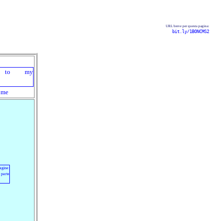
URL breve per questa pagina:
bit.ly/1BONCMS2
ome