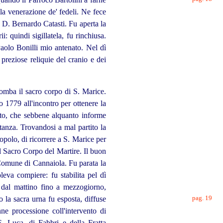
lla venerazione de' fedeli. Ne fece
 D. Bernardo Catasti. Fu aperta la
: quindi sigillatela, fu rinchiusa.
aolo Bonilli mio antenato. Nel dì
preziose reliquie del cranio e dei
 tomba il sacro corpo di S. Marice.
 1779 all'incontro per ottenere la
tto, che sebbene alquanto informe
tanza. Trovandosi a mal partito la
opolo, di ricorrere a S. Marice per
il Sacro Corpo del Martire. Il buon
 Comune di Cannaiola. Fu parata la
eva compiere: fu stabilita pel dì
dal mattino fino a mezzogiorno,
pag. 19
do la sacra urna fu
esposta, diffuse
ne processione coll'intervento di
S. Luca, di Fabbri e della Fratta