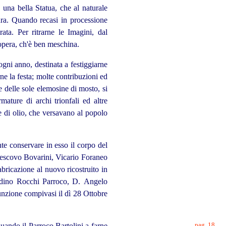
a una bella Statua, che al naturale
tura. Quando recasi in processione
ata. Per ritrarne le Imagini, dal
opera, ch'è ben meschina.
ni anno, destinata a festiggiarne
e la festa; molte contribuzioni ed
 delle sole elemosine di mosto, si
ature di archi trionfali ed altre
 e di olio, che versavano al popolo
e conservare in esso il corpo del
vescovo Bovarini, Vicario Foraneo
abricazione al nuovo ricostruito in
rdino Rocchi Parroco, D. Angelo
unzione compivasi il dì 28 Ottobre
pag. 18
quando il Parroco Bartolini a farne