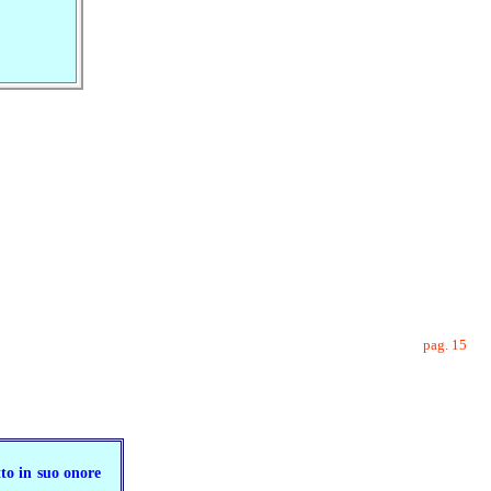
pag. 15
tto in suo onore