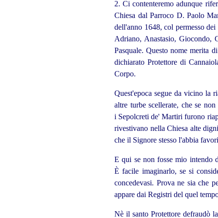
2. Ci contenteremo adunque riferi
Chiesa dal Parroco D. Paolo Mar
dell'anno 1648, col permesso dei 
Adriano, Anastasio, Giocondo, G
Pasquale. Questo nome merita di 
dichiarato Protettore di Cannaio
Corpo.
Quest'epoca segue da vicino la ri
altre turbe scellerate, che se no
i Sepolcreti de' Martiri furono ri
rivestivano nella Chiesa alte dign
che il Signore stesso l'abbia favor
E qui se non fosse mio intendo det
È facile imaginarlo, se si consi
concedevasi. Prova ne sia che pel
appare dai Registri del quel tempo
Nè il santo Protettore defraudò l