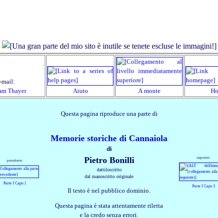
‑mail:
am Thayer
Aiuto
A monte
H
Questa pagina riproduce una parte di
Memorie storiche di Cannaiola
di
Pietro Bonilli
seguente:
precedente:
dattiloscritto
dal manoscritto originale
Parte I Capo 1
Parte I Capo 3
Il testo è nel pubblico dominio.
Questa pagina è stata attentamente riletta
e la credo senza errori.