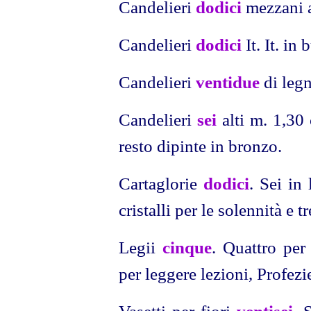
Candelieri
dodici
mezzani a
Candelieri
dodici
It. It. in
Candelieri
ventidue
di legn
Candelieri
sei
alti m. 1,30 
resto dipinte in bronzo.
Cartaglorie
dodici
. Sei in
cristalli per le solennità e t
Legii
cinque
. Quattro per
per leggere lezioni, Profezie
Vasetti per fiori
ventisei
. 