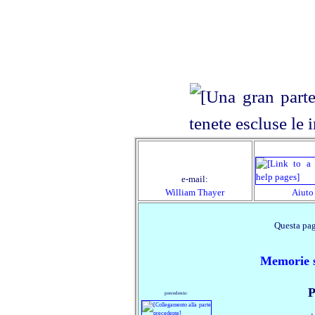
e‑mail:
William Thayer
Aiuto
Questa pag
Memorie s
P
precedente: