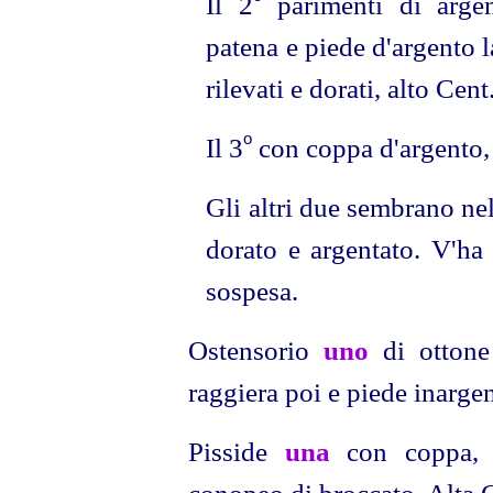
Il 2
parimenti di arge
patena e piede d'argento l
rilevati e dorati, alto Ce
o
Il 3
con coppa d'argento, 
Gli altri due sembrano ne
dorato e argentato. V'ha
sospesa.
Ostensorio
uno
di ottone
raggiera poi e piede inargen
Pisside
una
con coppa, c
conopeo di broccato. Alta 