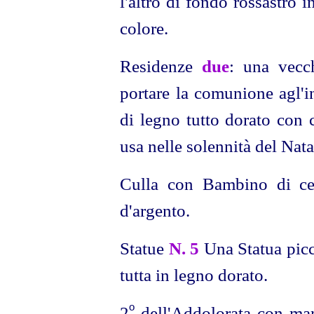
l'altro di fondo rossastro 
colore.
Residenze
due
: una vecch
portare la comunione agl'in
di legno tutto dorato con 
usa nelle solennità del Nat
Culla con Bambino di cer
d'argento.
Statue
N. 5
Una Statua picc
tutta in legno dorato.
o
2
dell'Addolorata con mani