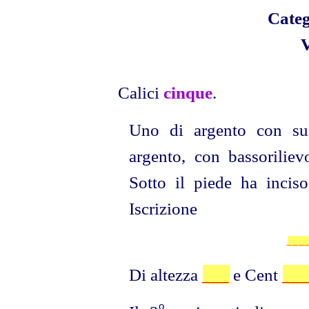
Cate
V
Calici
cinque
.
Uno di argento con su
argento, con
basso
riliev
Sotto il piede ha incis
Iscrizione
___
Di altezza
___
e Cent
__
o