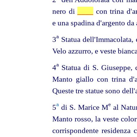
nero di
____
con trina d'a
e una spadina d'argento da 
a
3
Statua dell'Immacolata, c
Velo azzurro, e veste bianca
a
4
Statua di S. Giuseppe, c
Manto giallo con trina d'a
Queste tre statue sono dell'
a
e
5
di S. Marice M
al Natur
Manto rosso, la veste color
corrispondente residenza c