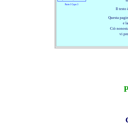
da
Parte I Capo 3
Il testo
Questa pagina
e l
Ciò nonosta
vi pr