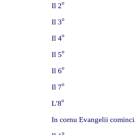
o
Il 2
o
Il 3
o
Il 4
o
Il 5
o
Il 6
o
Il 7
o
L'8
In cornu Evangelii cominci
o