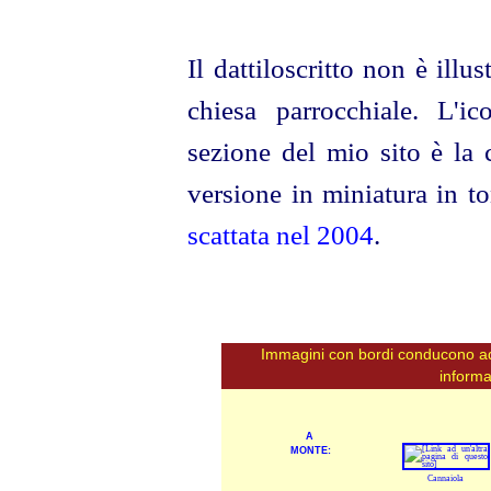
Il dattiloscritto non è illus
chiesa parrocchiale. L'i
sezione del mio sito è la 
versione in miniatura in t
scattata nel 2004
.
Immagini con bordi conducono ad 
informa
A
MONTE:
Cannaiola