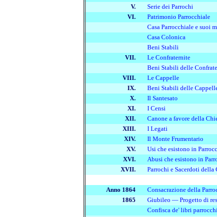
V.
Serie dei Parrochi
VI.
Patrimonio Parrocchiale
Casa Parrocchiale e suoi m
Casa Colonica
Beni Stabili
VII.
Le Confraternite
Beni Stabili delle Confrate
VIII.
Le Cappelle
IX.
Beni Stabili delle Cappell
X.
Il Santesato
XI.
I Censi
XII.
Canone a favore della Chi
XIII.
I Legati
XIV.
Il Monte Frumentario
XV.
Usi che esistono in Parroc
XVI.
Abusi che esistono in Parr
XVII.
Parrochi e Sacerdoti dell
Anno 1864
Consacrazione della Parro
1865
Giubileo — Progetto di res
Confisca de' libri parrocch