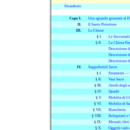
Preambolo
Capo I.
Uno sguardo generale al P
II.
Il Santo Protettore
III.
Le Chiese
§ I.
Le Succursali
§ II.
La Chiesa Par
Descrizione d
Descrizione d
Descrizione d
IV.
Suppellettili Sacre
§ I.
Paramenti — 
§ II.
Vasi Sacri
§ III.
Arredi degli a
§ IV.
Quadri
§ V.
Mobilia di C
§ VI.
Mobilia di Sa
§ VII.
Biancheria
§ VIII.
Reliquiarii e
§ IX.
Messali, libri
§ X.
Oggetti varii