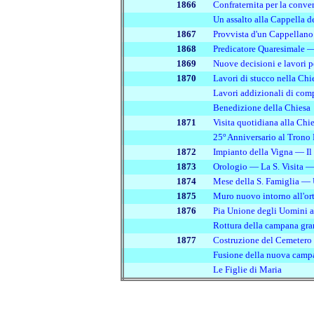
1866
Confraternita per la conve
Un assalto alla Cappella
de
1867
Provvista d'un Cappellano
1868
Predicatore Quaresimale —
1869
Nuove decisioni e lavori p
1870
Lavori di stucco nella Chi
Lavori addizionali di co
Benedizione della Chiesa
1871
Visita quotidiana
alla Chi
o
25
Anniversario al Trono
1872
Impianto della Vigna — I
1873
Orologio — La S. Visita —
1874
Mese della S. Famiglia —
1875
Muro nuovo intorno all'or
1876
Pia Unione degli Uomini a
Rottura della campana gr
1877
Costruzione del Cemetero
Fusione della nuova camp
Le Figlie di Maria