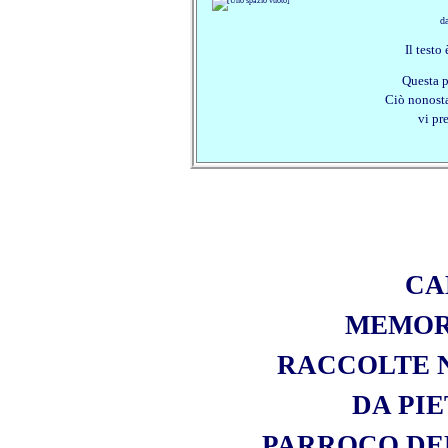
da
Il testo
Questa p
Ciò nonosta
vi pr
CA
MEMOR
RACCOLTE N
DA PI
PARROCO DE