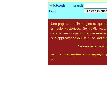
Una pagina o un'immagine su questo s
un
solo
asterisco. Se l'URL rec
*
caratteri — il copyright appartiene a
o in applicazione del "
fair use
" del di
Se non reca nessu
Vedi
la mia pagina sul copyright
me.