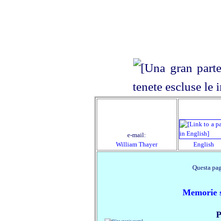
e‑mail:
William Thayer
English
Questa pag
Memorie s
P