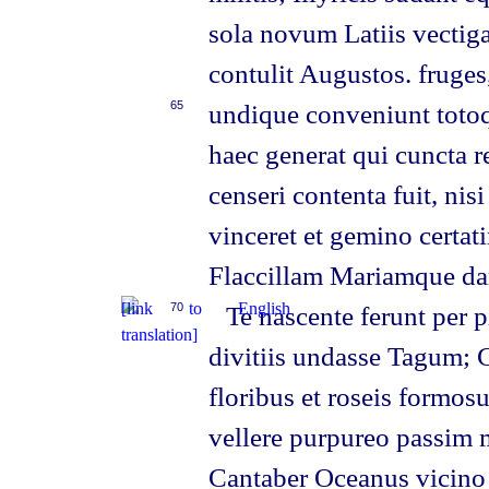
sola novum Latiis vectiga
contulit Augustos. fruges,
65
undique conveniunt totoq
haec generat qui cuncta r
censeri contenta fuit, nis
vinceret et gemino certat
Flaccillam Mariamque da
70
Te nascente ferunt per 
divitiis undasse Tagum; Ca
floribus et roseis formosu
vellere purpureo passim m
Cantaber Oceanus vicino