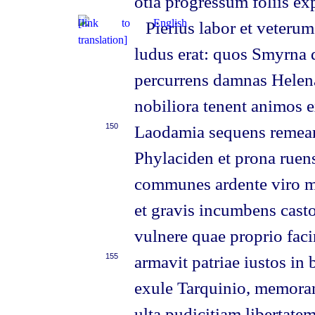
otia progressum foliis ex
Pierius labor et veteru
ludus erat: quos Smyrna 
percurrens damnas Helena
nobiliora tenent animos 
150
Laodamia sequens remean
Phylaciden et prona rue
communes ardente viro mi
et gravis incumbens casto
vulnere quae proprio faci
155
armavit patriae iustos in 
exule Tarquinio, memora
ulta pudicitiam libertate