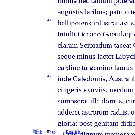
limina nec tantum potera
angustis laribus; patruo t
40
bellipotens inlustrat avus
intulit Oceano Gaetulaque
claram Scipiadum taceat 
seque minus iactet Libyci
cardine tu gemino laurus 
45
inde Caledoniis, Austral
cingeris exuviis. necdu
sumpserat illa domus, cu
adderet astrorum radiis,
gloria: post genitam didi
50
Quid dignum memorare tu