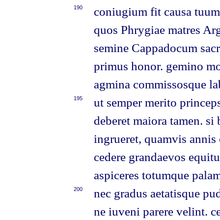
190
coniugium fit causa tuum
quos Phrygiae matres Ar
semine Cappadocum sacri
primus honor. gemino mox
agmina commissosque labo
195
ut semper merito princep
deberet maiora tamen. si 
ingrueret, quamvis annis 
cedere grandaevos equit
aspiceres totumque palam
200
nec gradus aetatisque pud
ne iuveni parere velint. c