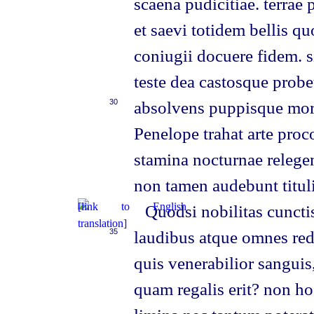
scaena pudicitiae. terrae 
et saevi totidem bellis qu
coniugii docuere fidem. s
teste dea castosque prob
30
absolvens puppisque mor
Penelope trahat arte proco
stamina nocturnae relegen
non tamen audebunt tituli
Quodsi nobilitas cuncti
35
laudibus atque omnes red
quis venerabilior sanguis
quam regalis erit? non ho