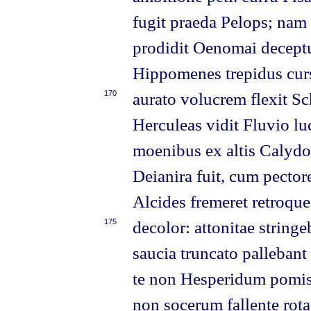
fugit praeda Pelops; nam 
prodidit Oenomai decept
Hippomenes trepidus cur
170
aurato volucrem flexit S
Herculeas vidit Fluvio lu
moenibus ex altis Calydo
Deianira fuit, cum pector
Alcides fremeret retroque
175
decolor: attonitae strin
saucia truncato pallebant
te non Hesperidum pomis
non socerum fallente rota