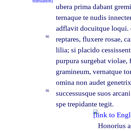
ubera prima dabant grem
ternaque te nudis innect
adflavit docuitque loqui
90
reptares, fluxere rosae, c
lilia; si placido cessisse
purpura surgebat violae, 
gramineum, vernatque tor
omina non audet genetrix
95
successusque suos arcani
spe trepidante tegit.
Honorius a