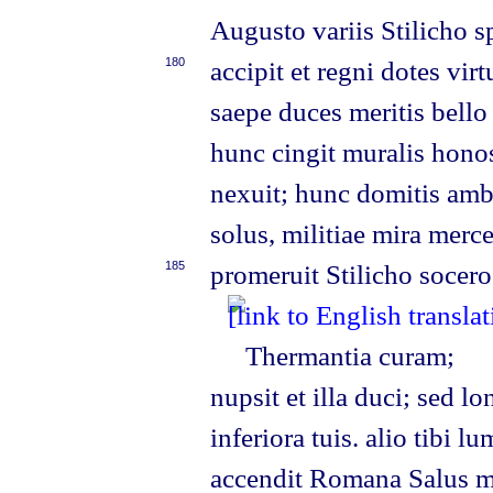
Augusto variis Stilicho s
180
accipit et regni dotes virt
saepe duces meritis bello
hunc cingit muralis hono
nexuit; hunc domitis ambit
solus, militiae mira merc
185
promeruit Stilicho socero
Thermantia curam;
nupsit et illa duci; sed lo
inferiora tuis. alio tibi l
accendit Romana Salus m