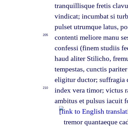
tranquillisque fretis cla
vindicat; incumbat si tur
pulset utrumque latus, po
205
contenti meliore manu se
confessi (finem studiis fe
haud aliter Stilicho, frem
tempestas, cunctis parite
eligitur ductor; suffragia
210
index vera timor; victus r
ambitus et pulsus iacuit f
tremor quantaeque ca