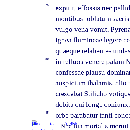
75
expuit; effossis nec palli
montibus: oblatum sacris
vulgo vena vomit, Pyrena
ignea flumineae legere 
quaeque relabentes unda
80
in refluos venere palam 
confessae plausu dominam
auspicium thalamis. alio 
crescebat Stilicho votiqu
debita cui longe coniunx
85
orbe parabatur tanti conco
Nec tua mortalis meruit