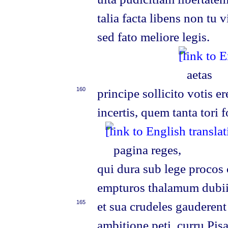
talia facta libens non tu v
sed fato meliore legis.
aetas
160
principe sollicito votis e
incertis, quem tanta tori 
pagina reges,
qui dura sub lege procos 
empturos thalamum dubii 
165
et sua crudeles gauderent
ambitione peti. curru Pis