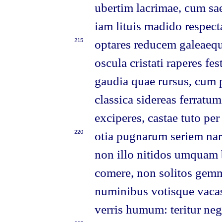
ubertim lacrimae, cum sa
iam lituis madido respect
215
optares reducem galeaequ
oscula cristati raperes fes
gaudia quae rursus, cum p
classica sidereas ferratum
exciperes, castae tuto per
220
otia pugnarum seriem nar
non illo nitidos umquam b
comere, non solitos gem
numinibus votisque vacas
verris humum: teritur neg