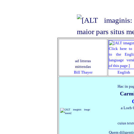
ad litteras
mittendas
Bill Thayer
English
Hac in pag
Carmi
a Loeb 
cuius text
Quem diligentis