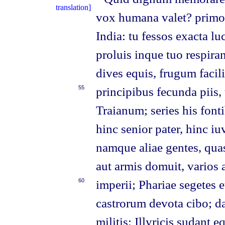
vox humana valet? primo
India: tu fessos exacta lu
proluis inque tuo respiran
dives equis, frugum facili
55
principibus fecunda piis, 
Traianum; series his fonti
hinc senior pater, hinc i
namque aliae gentes, qua
aut armis domuit, varios 
60
imperii; Phariae segetes 
castrorum devota cibo; da
militis; Illyricis sudant e