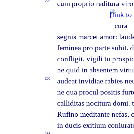
225
cum proprio reditura viro
cura
segnis marcet amor: laud
feminea pro parte subit. 
confligit, vigili tu prosp
ne quid in absentem virt
230
audeat invidiae rabies ne
ne qua procul positis fur
calliditas nocitura domi.
Rufino meditante nefas, c
in ducis exitium coniurat
235