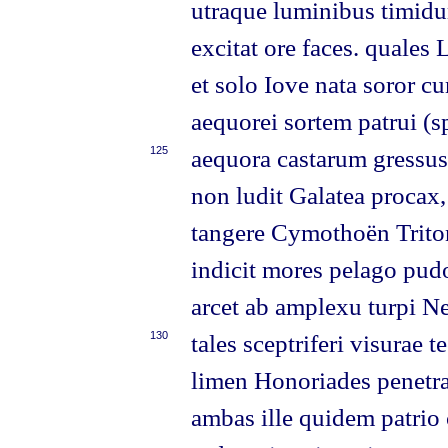
utraque luminibus timidu
excitat ore faces. quales 
et solo Iove nata soror cu
aequorei sortem patrui (
125
aequora castarum gressus
non ludit Galatea procax
tangere Cymothoën Trito
indicit mores pelago pud
arcet ab amplexu turpi N
130
tales sceptriferi visurae t
limen Honoriades penetran
ambas ille quidem patrio