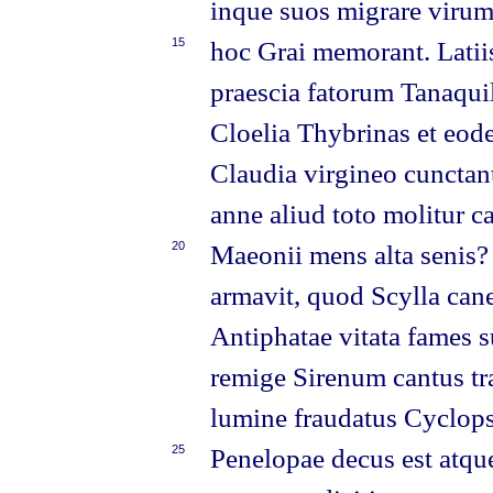
inque suos migrare virum
15
hoc Grai memorant. Lati
praescia fatorum Tanaqui
Cloelia Thybrinas et eo
Claudia virgineo cuncta
anne aliud toto molitur c
20
Maeonii mens alta senis?
armavit, quod Scylla can
Antiphatae vitata fames 
remige Sirenum cantus tr
lumine fraudatus Cyclop
25
Penelopae decus est atque