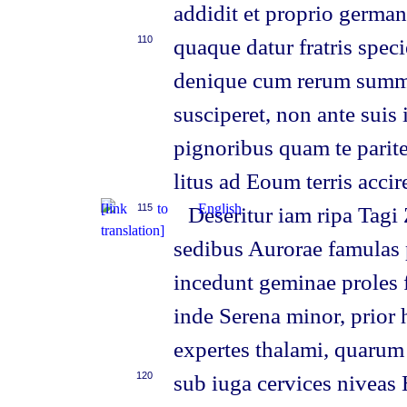
addidit et proprio germa
110
quaque datur fratris spec
denique cum rerum summa
susciperet, non ante suis
pignoribus quam te parit
litus ad Eoum terris accir
115
Deseritur iam ripa Tagi 
sedibus Aurorae famulas 
incedunt geminae proles f
inde Serena minor, prior 
expertes thalami, quaru
120
sub iuga cervices niveas