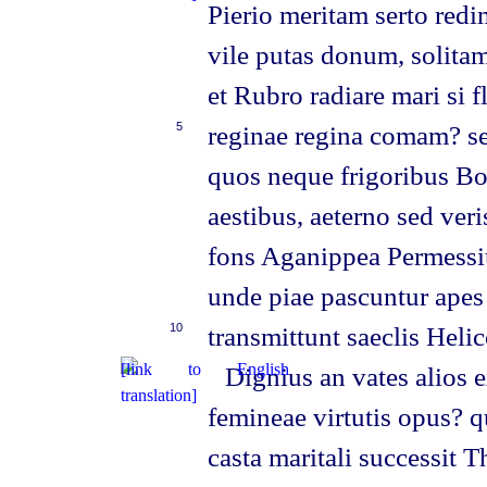
Pierio meritam serto red
vile putas donum, solit
et Rubro radiare mari si f
5
reginae regina comam? sed
quos neque frigoribus Bor
aestibus, aeterno sed ver
fons Aganippea Permessi
unde piae pascuntur apes 
10
transmittunt saeclis Helic
Dignius an vates alios 
femineae virtutis opus? 
casta maritali successit T