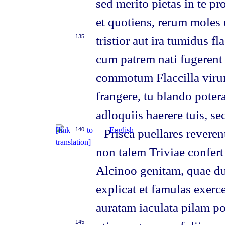
sed merito pietas in te pro
et quotiens, rerum moles 
135
tristior aut ira tumidus fl
cum patrem nati fugerent 
commotum Flaccilla viru
frangere, tu blando poter
adloquiis haerere tuis, secr
140
Prisca puellares reverent
non talem Triviae confer
Alcinoo genitam, quae du
explicat et famulas exerce
auratam iaculata pilam p
145