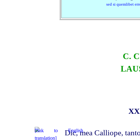
sed si quemlibet err
C. 
LAU
XX
Dic, mea Calliope, tanto