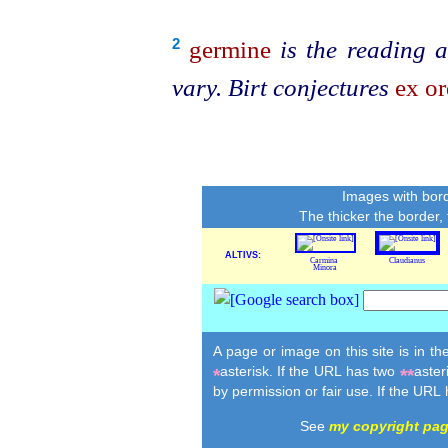
germine
is the reading 
2
vary. Birt conjectures
ex or
Images with bord
The thicker the border,
ALTIVS:
Carmina
Claudianus
Minora
A page or image on this site is in t
asterisk. If the URL has two
aster
*
**
by permission or fair use. If the URL
See
my copyright pa