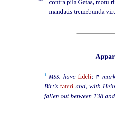
contra pila Getas, motu ri
mandatis tremebunda vir
Appara
have
;
marks
1
fideli
MSS.
P
Birt's
and, with Hein
fateri
fallen out between 138 and