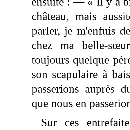
ensuite : — « Il y a b
château, mais auss
parler, je m'enfuis d
chez ma belle-sœu
toujours quelque
pèr
son scapulaire à bai
passerions auprès d
que nous en passerion
Sur ces entrefait