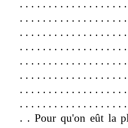
. . . . . . . . . . . . . . . . . . .
. . . . . . . . . . . . . . . . . . .
. . . . . . . . . . . . . . . . . . .
. . . . . . . . . . . . . . . . . . .
. . . . . . . . . . . . . . . . . . .
. . . . . . . . . . . . . . . . . . .
. . . . . . . . . . . . . . . . . . .
. . . . . . . . . . . . . . . . . . .
. .
Pour
qu'on eût la p