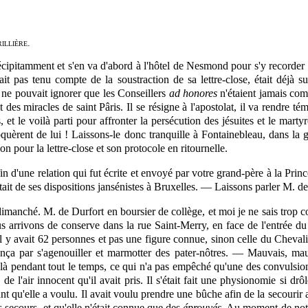
illière.
er précipitamment et s'en va d'abord à l'hôtel de Nesmond pour s'y recorde
it pas tenu compte de la soustraction de sa lettre-close, était déjà 
 ne pouvait ignorer que les Conseillers
ad honores
n'étaient jamais com
it des miracles de saint Pâris. Il se résigne à l'apostolat, il va rendre 
, et le voilà parti pour affronter la persécution des jésuites et le mart
èrent de lui ! Laissons-le donc tranquille à Fontainebleau, dans la ga
n pour la lettre-close et son protocole en ritournelle.
 fin d'une relation qui fut écrite et envoyé par votre grand-père à la P
iétait de ses dispositions jansénistes à Bruxelles. — Laissons parler M. 
r dimanché. M. de Durfort en boursier de collège, et moi je ne sais trop
us arrivons de conserve dans la rue Saint-Merry, en face de l'entrée du
. Il y avait 62 personnes et pas une figure connue, sinon celle du Che
ça par s'agenouiller et marmotter des
pater-nôtres.
— Mauvais, mauvai
air-là pendant tout le temps, ce qui n'a pas empêché qu'une des convulsi
de l'air innocent qu'il avait pris. Il s'était fait une physionomie si dr
 qu'elle a voulu. Il avait voulu prendre une bûche afin de la secourir av
s secours, et qu'elle n'était connue que des
éprouvés
. Au moment de notr