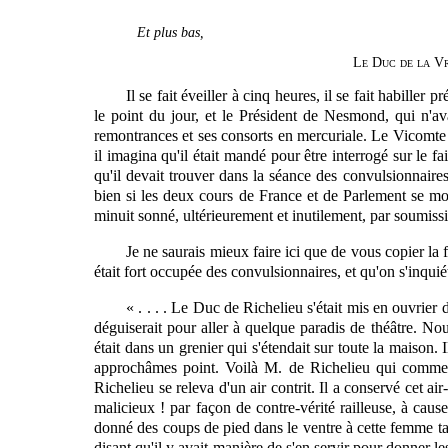
Et plus bas,
Le Duc de la Vr
Il se fait éveiller à cinq heures, il se fait habill
le point du jour, et le Président de Nesmond, qui n'ava
remontrances et ses consorts en mercuriale. Le Vicomte
il imagina qu'il était mandé pour être interrogé sur le fa
qu'il devait trouver dans la séance des convulsionnaires
bien si les deux cours de France et de Parlement se moqu
minuit sonné, ultérieurement et inutilement, par soumissio
Je ne saurais mieux faire ici que de vous copier la
était fort occupée des convulsionnaires, et qu'on s'inqu
« . . . . Le Duc de Richelieu s'était mis en ouvrie
déguiserait pour aller à quelque paradis de théâtre. No
était dans un grenier qui s'étendait sur toute la maison
approchâmes point. Voilà M. de Richelieu qui commen
Richelieu se releva d'un air contrit. Il a conservé cet 
malicieux ! par façon de contre-vérité railleuse, à cause 
donné des coups de pied dans le ventre à cette femme tant
disant qu'il y avait manière de s'en servir pour donner le