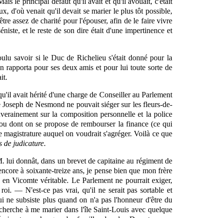
ais le principal défaut qu'il avait et qu'il avouait, c'était
x, d'où venait qu'il devait se marier le plus tôt possible,
t-être assez de charité pour
l'épouser,
afin de le faire vivre
éniste, et le reste de son dire était d'une impertinence et
ulu savoir si le Duc de Richelieu s'était donné pour la
 en rapporta pour ses deux amis et pour lui toute sorte de
it.
qu'il avait hérité d'une charge de Conseiller au Parlement
re Joseph de Nesmond ne pouvait siéger sur les fleurs-de-
uverainement sur la composition personnelle et la police
, ou dont on se propose de rembourser la finance (ce qui
 magistrature auquel on voudrait s'agréger. Voilà ce que
s de judicature
.
M. lui donnât, dans un brevet de capitaine au régiment de
 encore à soixante-treize ans, je pense bien que mon frère
e en Vicomte véritable. Le Parlement ne pourrait exiger,
oi. — N'est-ce pas vrai, qu'il ne serait pas sortable et
ui ne subsiste plus quand on n'a pas l'honneur d'être du
e cherche à me marier dans l'île Saint-Louis avec quelque