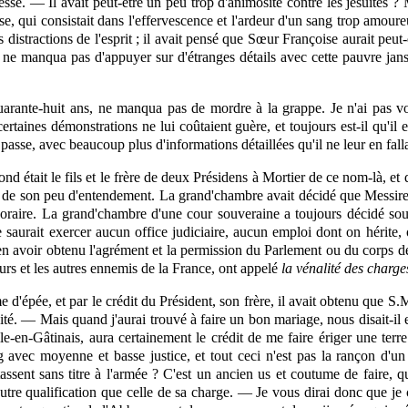
lesse. — Il avait peut-être un peu trop d'animosité contre les jésuites ? M
e, qui consistait dans l'effervescence et l'ardeur d'un sang trop amoureu
es distractions de l'esprit ; il avait pensé que Sœur Françoise aurait peu
 il ne manqua pas d'appuyer sur d'étranges détails avec cette pauvre jans
uarante-huit ans, ne manqua pas de mordre à la grappe. Je n'ai pas vo
 certaines démonstrations ne lui coûtaient guère, et toujours est-il qu'il
sse, avec beaucoup plus d'informations détaillées qu'il ne leur en falla
d était le fils et le frère de deux Présidens à Mortier de ce nom-là, et 
cause de son peu d'entendement. La grand'chambre avait décidé que Messi
 honoraire. La grand'chambre d'une cour souveraine a toujours décidé so
e saurait exercer aucun office judiciaire, aucun emploi dont on hérite
en avoir obtenu
l'agrément
et la permission du Parlement ou du corps de
eurs et les autres ennemis de la France, ont appelé
la vénalité des charge
'épée, et par le crédit du Président, son frère, il avait obtenu que S.
dité. — Mais quand j'aurai trouvé à faire un bon mariage, nous disait-il
le-en-Gâtinais, aura certainement le crédit de me faire ériger une terr
 avec moyenne et basse justice, et tout ceci n'est pas la rançon d'un r
ssent sans titre à l'armée ? C'est un ancien us et coutume de faire, q
autre qualification que celle de sa charge. — Je vous dirai donc que j