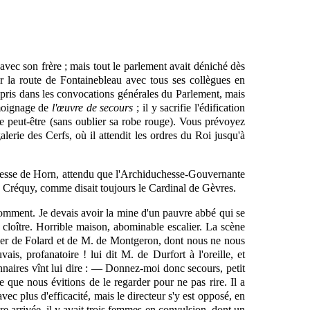
r avec son frère ; mais tout le parlement avait déniché dès
sur la route de Fontainebleau avec tous ses collègues en
pris dans les convocations générales du Parlement, mais
témoignage de
l'œuvre de secours
; il y sacrifie
l'édification
yre peut-être (sans oublier sa robe rouge). Vous prévoyez
lerie des Cerfs, où il attendit les ordres du Roi jusqu'à
rincesse de Horn, attendu que l'Archiduchesse-Gouvernante
de Créquy, comme disait toujours le Cardinal de Gèvres.
 comment. Je devais avoir la mine d'un pauvre abbé qui se
 cloître. Horrible maison, abominable escalier. La scène
valier de Folard et de M. de Montgeron, dont nous ne nous
s, profanatoire ! lui dit M. de Durfort à l'oreille, et
onnaires vînt lui dire : — Donnez-moi donc secours, petit
ôle que nous évitions de le regarder pour ne pas rire. Il a
ec plus d'efficacité, mais le directeur s'y est opposé, en
e arrivée, il y avait trois femmes en convulsion, dont un