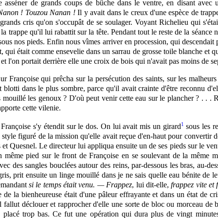
aire asséner de grands coups de bûche dans le ventre, en disant avec 
Nanon ! Touzou Nanan !
Il y avait dans le creux d'une espèce de trapp
grands cris qu'on s'occupât de se soulager. Voyant Richelieu qui s'éta
e la trappe qu'il lui rabattit sur la tête. Pendant tout le reste de la sé
sous nos pieds. Enfin nous vîmes arriver en procession, qui descendait pa
qui était comme ensevelie dans un sarrau de grosse toile blanche et qui
t l'on portait derrière elle une croix de bois qui n'avait pas moins de se
Françoise qui prêcha sur la persécution des saints, sur les malheurs d
 blotti dans le plus sombre, parce qu'il avait crainte d'être reconnu d'el
s mouillé les genoux ? D'où peut venir cette eau
sur
le plancher ? . . . 
porte cette vilenie.
1
rançoise s'y étendit sur le dos. On lui avait mis un girard
sous les re
style figuré de la mission qu'elle avait reçue d'en-haut pour convertir d
et Quesnel. Le directeur lui appliqua ensuite un de ses pieds sur le ven
 son même pied sur le front de Françoise en se soulevant de la même 
oix avec des sangles bouclées autour des reins, par-dessous les bras, au-d
gris, prit ensuite un linge mouillé dans je ne sais quelle eau bénite de le
 demandant
si le temps était venu. — Frappez
, lui dit-elle,
frappez vite et 
e la bienheureuse était d'une pâleur effrayante et dans un état de cris
il fallut déclouer et rapprocher d'elle une sorte de bloc ou morceau de 
té placé trop bas. Ce fut une opération qui dura plus de vingt minut