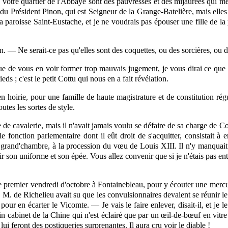
e votre quartier de l'Abbaye sont des pauvresses et des mijaurées qui m
 du Président Pinon, qui est Seigneur de la Grange-Batelière, mais elles 
la paroisse Saint-Eustache, et je ne voudrais pas épouser une fille de 
. — Ne serait-ce pas qu'elles sont des coquettes, ou des sorcières, ou de
ue de vous en voir former trop mauvais jugement, je vous dirai ce que c
eds ; c'est le petit Cottu qui nous en a fait révélation.
n hoirie, pour une famille de haute magistrature et de constitution régu
utes les sortes de style.
e de cavalerie, mais il n'avait jamais voulu se défaire de sa charge de C
ule fonction parlementaire dont il eût droit de s'acquitter, consistait 
 grand'chambre, à la procession du vœu de Louis XIII. Il n'y manquait j
 voir son uniforme et son épée. Vous allez convenir que si je n'étais pas en
 premier vendredi d'octobre à Fontainebleau, pour y écouter une mercur
l. M. de Richelieu avait su que les convulsionnaires devaient se réunir 
our en écarter le Vicomte. — Je vais le faire enlever, disait-il, et je 
in cabinet de la Chine qui n'est éclairé que par un œil-de-bœuf en vitr
i lui feront des postiqueries surprenantes. Il aura cru voir le diable !