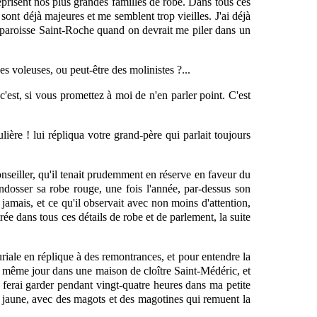
éprisent nos plus grandes familles de robe. Dans tous ces
sont déjà majeures et me semblent trop vieilles. J'ai déjà
la paroisse Saint-Roche quand on devrait me piler dans un
s voleuses, ou peut-être des molinistes ?...
'est, si vous promettez à moi de n'en parler point. C'est
lière ! lui répliqua votre grand-père qui parlait toujours
onseiller, qu'il tenait prudemment en réserve en faveur du
à endosser sa robe rouge, une fois l'année,
par-dessus
son
amais, et ce qu'il observait avec non moins d'attention,
trée dans tous ces détails de robe et de parlement, la suite
iale en réplique à des remontrances, et pour entendre la
le même jour dans une maison de cloître Saint-Médéric, et
le ferai garder pendant vingt-quatre heures dans ma petite
e jaune, avec des magots et des magotines qui remuent la