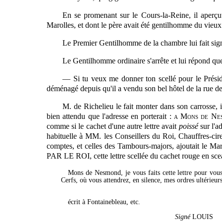
En se promenant sur le Cours-la-Reine, il aperçut
Marolles, et dont
le
père avait été gentilhomme du vieux
Le Premier Gentilhomme de la chambre lui fait signe 
Le Gentilhomme ordinaire s'arrête et lui répond que
— Si tu veux me donner ton scellé pour le Présiden
déménagé depuis qu'il a vendu son bel hôtel de la rue de
M. de Richelieu le fait monter dans son carrosse, il
bien attendu que l'adresse en porterait :
a Mons de Nes
comme si le cachet d'une autre lettre avait
poissé
sur l'a
habituelle à MM. les Conseillers du Roi, Chauffres-cire 
comptes, et celles des Tambours-majors, ajoutait le Ma
PAR LE ROI, cette lettre scellée du cachet rouge en sceau
Mons de Nesmond, je vous faits cette lettre pour vous
Cerfs, où vous attendrez, en silence, mes ordres ultérieur
écrit à Fontainebleau, etc.
Signé
LOUIS