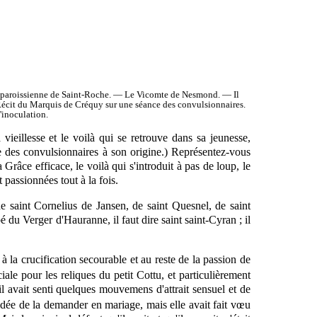
es paroissienne de Saint-Roche. — Le Vicomte de Nesmond. — Il
 Récit du Marquis de Créquy sur une séance des convulsionnaires.
'inoculation.
eillesse et le voilà qui se retrouve dans sa jeunesse,
ire des convulsionnaires à son origine.) Représentez-vous
râce efficace, le voilà qui s'introduit à pas de loup, le
 passionnées tout à la fois.
de saint Cornelius de Jansen, de saint Quesnel, de saint
é du Verger d'Hauranne, il faut dire saint saint-Cyran ; il
 à la crucification secourable et au reste de la passion de
ale pour les reliques du petit Cottu, et particulièrement
il avait senti quelques mouvemens d'attrait sensuel et de
'idée de la demander en mariage, mais elle avait fait vœu