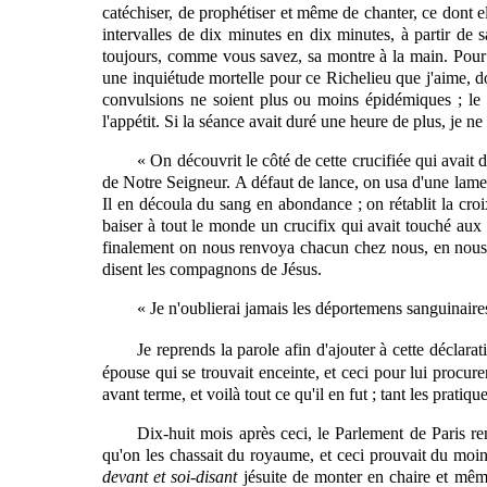
catéchiser, de prophétiser et même de chanter, ce dont el
intervalles de dix minutes en dix minutes, à partir de 
toujours, comme vous savez, sa montre à la main. Pour mo
une inquiétude mortelle pour ce Richelieu que j'aime, do
convulsions ne soient plus ou moins épidémiques ; le 
l'appétit. Si la séance avait duré une
heure
de plus, je ne
« On découvrit le côté de cette crucifiée qui avait
de Notre Seigneur. A défaut de lance, on usa d'une lame
Il en découla du sang en abondance ; on rétablit la croix
baiser à tout le monde un crucifix qui avait touché aux 
finalement on nous renvoya chacun chez nous, en nous di
disent les compagnons de Jésus.
« Je n'oublierai jamais les déportemens sanguinaire
Je reprends la parole afin d'ajouter à cette décla
épouse qui se trouvait enceinte, et ceci pour lui procur
avant terme, et voilà tout ce qu'il en fut ; tant les prati
Dix-huit mois après ceci, le Parlement de Paris ren
qu'on les chassait du royaume, et ceci prouvait du moins
devant et soi-disant
jésuite de monter en chaire et même