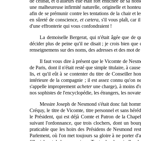
de célibat, et d'ailleurs elle était fort entichée de sa nob
une malheureuse infirmité naturelle, originelle et honteus
afin de se prémunir contre les tentations de la chair et l
en sûreté de conscience,
et cætera
, s'il vous plaît, car
d'une effronterie qui vous confondraient !
La demoiselle Bergerat, qui n'était âgée que de q
décider plus de peine qu'il ne disait ; je crois bien que
renseignemens sur des noms, des adresses et des mot de pa
Il faut vous dire à présent que le Vicomte de Nesmon
de Paris, dont il n'était resté que simple titulaire, à 
lis, et qu'il eût à se contenter du titre de Conseiller
intérieure de la compagnie ; il est assez connu qu'on n
s'appelle improprement
acheter
une charge), à moins d'
nos sophistes de l'encyclopédie, les étrangers, les novat
Messire Joseph de Nesmond s'était donc fait homme d
Créquy, le titre de Vicomte, titre personnel et sans héré
le Président, qui est déjà Comte et Patron de la Chapel
suivant l'ordonnance, que trois clochers, dont un bourg
praticable que les hoirs des Présidens de Nesmond resta
Parlement, où l'on met toujours sa gloire à ne porter d'