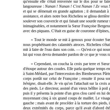
qu'ensuite elle s'était renversée sur le dos pour se f
langoureuse :
Nanan !
Nanan !
C'est Nanan ! Ze veux 
et qui se démenait en grande agitation ; il demandait à 
assistance, et alors notre bon Richelieu se glissa derrièr
soulever son couvercle et qui faisait une sourde rumeur 
inimaginables, et notamment la Sœur Françoise Bergerat, 
avec des piquans. C'était en guise de couronne d'épines, e
« Tout le monde se mit à genoux pour écouter Sœur 
nous prophétisant des calamités atroces. Richelieu s'était
mit à faire de l'eau dans son coin. — Qu'est-ce qui nou
lui qui vous devra demander pardon de ce que je vous rap
« Cependant, on coucha la croix par terre et Sœur F
d'étoupe autour des coudes. Elle parla quelque temps en 
à Saint-Médard, par l'intercession des Bienheureux Pâris 
corps portât sur celui de Françoise ; ensuite il posa
bénigne
, disait-elle. Je vis qu'on l'attachait sur la cr
des pieds. Le directeur, assisté d'un vieux bélître à poil 
puis il y présenta la pointe d'un gros clou carré en lui
moyennant cinq à six grand coups de maillet. Le visage d
gauche ; mais avant de procéder à la torture des pieds, 
deux extrémités du corps, parce qu'il avait d'abord é