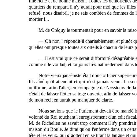
fille riche et de bonne maison. Toutes les demoiselles d
quartiers du rempart,
il
n'y aurait pour moi que les filles
refusé, nous disait-il, je ne sais combien de femmes de 
mortier !...
M. de Créquy le tourmentait pour en savoir la raison
— Oh non ! répondit-il charitablement, et plutôt q
qu'elles ont presque toutes six orteils à chacun de leurs pi
— Il est vrai que ce serait difformité désagréable e
comme il le voulait, et toujours très-naturellement dans to
Notre vieux janséniste était donc officier supérieur
fils aîné qu'il attendait et qui n'est jamais venu. La se
uniforme, afin d'aller, en compagnie de Nossieurs de la
c'était de laisser flotter sa toge ouverte, afin de laisser
de mon récit en aurait pu manquer de clarté.
Nous savions que le Parlement devait être mandé le
volonté du Roi touchant l'enregistrement d'un édit fisca
M. de Richelieu ne savait trop comment il s'y prendrait p
maison du Roule. Je dirai qu'on l'enferme dans un certa
tête et les yeux, qui gigottent en se tirant la langue et qu