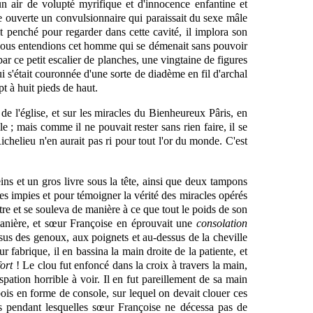
un air de volupté myrifique et d'innocence enfantine et
e ouverte un convulsionnaire qui paraissait du sexe mâle
it penché pour regarder dans cette cavité, il implora son
ance nous entendions cet homme qui se démenait sans pouvoir
r ce petit escalier de planches, une vingtaine de figures
 s'était couronnée d'une sorte de diadème en fil d'archal
pt à huit pieds de haut.
e l'église, et sur les miracles du Bienheureux Pâris, en
le ; mais comme il ne pouvait rester sans rien faire, il se
Richelieu n'en aurait pas ri pour tout l'or du monde. C'est
ins et un gros livre sous la tête, ainsi que deux tampons
es impies et pour témoigner la vérité des miracles opérés
tre et se souleva de manière à ce que tout le poids de son
manière, et sœur Françoise en éprouvait une
consolation
essus des genoux, aux poignets et au-dessus de la cheville
ur fabrique, il en bassina la main droite de la patiente, et
fort
! Le clou
fut
enfoncé dans la croix à travers la main,
pation horrible à voir. Il en fut pareillement de sa main
bois en forme de console, sur lequel on devait clouer ces
es pendant lesquelles sœur Françoise ne décessa pas de