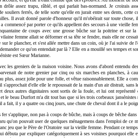
 drôle assez trapu, râblé, et qui parlait bas-normand. Je croirais as
souliers ferrés, de telle sorte qu'elle en jurait entre ses dents, cette c
illes. Il avait donné parole d'honneur qu'il m'obéirait sur toute chose, i
 Il a commencé par porter ce qu'ils appellent des secours à une vieille 
cinquantaine de coups avec une grosse bûche sur la poitrine et sur la
 vilaine femme allait se déformer et sa tête se fendre, mais elle ne cessait
sur le plancher, et s'est allée mettre dans un coin, où je l'ai suivie de l'
emander ce qu'on entendait par là ? Elle en a mouillé ses tempes et son f
séniste est Sœur Marianne.
ec les greniers de la maison voisine. Nous avons d'abord entendu des
parvenait de notre grenier par cinq ou six marches en planches, à caus
plus, assez jolie pour une folle, et vêtue raisonnablement. Elle a com
l s'approchait d'elle elle le
repoussait
de la main d'un air distrait, sans
t deux autres dignitaires sont sortis de la foule, et lui ont représent
 et le beau Durfort m'a dit tout bas que si les trois corbeaux jansénistes n'é
il a fait, il y a quatre ou cinq jours, une chute de cheval dont il a le poig
 fer s'applique, non pas à coups de bûche, mais à coups de bêche dans le
aru qu'on pouvait user de quelques ménagemens dans l'emploi de ce mira
anc jeu que le Père de l'Oratoire sur la vieille femme. Pendant ce temps-l
i débuta par expliquer catégoriquement à ses voisines pourquoi elle en