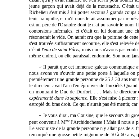
jeune garçon qui avait déjà de la moustache. C'était un
Richelieu s'est mis à lui porter secours à grands coups de 
tenir tranquille, et qu'il nous ferait assommer par représa
est un père de l'Oratoire dont je n'ai pu savoir le nom.
contorsions infernales, et c'était en lui donnant une 
résonnerait le vide. On aurait cru que la poitrine de cette
s'est trouvée suffisamment secourue, elle s'est relevée de 
c'était
l'eau de saint Pâris
, mais nous n'avons pas voulu d
même endroit, où elle paraissait endormie. Son nom jan
« Il paraît que cet immense galetas communique av
nous avons vu s'ouvrir une petite porte à laquelle on 
premièrement une grande personne de 25 à 30 ans tout au 
le directeur avait l'air d'en éprouver de l'anxiété. Quand i
en montrant le Duc de Durfort. . . . Mais le directeur e
expérimenté dans la sapience
. Elle s'est mise à pleurer ;
estropié du bras droit. Ce qui n'aurait pas été mentir, car 
« Je vous dirai, ma Cousine, que le secours du gros
me
peut convenir à M
l'Archiduchesse ! Mais il nous a p
Le secouriste de la grande personne n'y allait pas de si fr
remarqué une grosse petite mignonne de 50 à 60 ans, qu