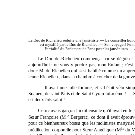
Le
Duc de Richelieu séduite une janséniste. — Le conseiller hon
est mystifié par le Duc de Richelieu. — Son voyage à Font
— Partialité du Parlement de Paris pour les jansénistes. — 
Le Duc de Richelieu commença par se déguiser en 
aujourd'hui : ne vous y perdez pas, mon Enfant ; c'est v
donc M. de Richelieu qui s'est habillé comme un apprenti
jeune Richelieu , dans la chambre à coucher de la gouverna
— Il avait une jolie fortune, et s'il était vêtu sim
Soanen, de saint Pâris et de Saint Cyran lui-même ! — Sain
est deux fois saint !
Ce mauvais garçon lui dit ensuite qu'il avait eu le 
lle
Sœur Françoise (M
Bergerat), ce dont il avait éprouvé
pour ce bienheureux bossu que les molinistes martyrisé. 
lle
prédilection corporelle pour Sœur Angélique (M
du Ve