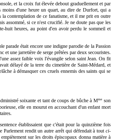
onsole, et la croix fut élevée debout graduellement et par
as moins d'une heure un quart, au dire de Durfort, qui a
 la contemplation de ce fanatisme, et il me prit en outre
is assommé, si ce n'est crucifié. Je ne doute pas que les
e-huit heures, au point d'en avoir perdu le sommeil et
ble parade était encore une indigne parodie de la Passion
et une jarretière de serge prêtées par deux secouristes.
'une assez faible voix l'évangile selon saint Jean. On fit
avait délayé de la terre du cimetière de Saint-Médard, et
relâche à démasquer ces cruels ennemis des saints qui se
me
 administré soixante et tant de coups de bûche à M
son
aborieuse, elle en mourut en
accouchant
d'un enfant mort
taires.
sentence établissaient que c'était pour la quinzième fois
e Parlement rendit un autre arrêt qui défendait à tout
ci-
le empiètement sur les droits épiscopaux donna matière à