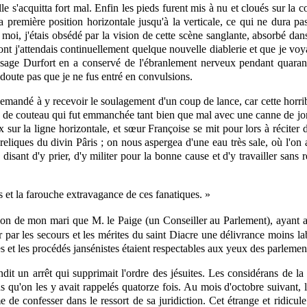
le s'acquitta fort mal. Enfin les pieds furent mis à nu et cloués sur la c
sa première position horizontale jusqu'à la verticale, ce qui ne dura p
i, j'étais obsédé par la vision de cette scène sanglante, absorbé dans
nt j'attendais continuellement quelque nouvelle diablerie et que je voya
sage Durfort en a conservé de l'ébranlement nerveux pendant quarant
 doute pas que je ne fus entré en convulsions.
 demandé à y recevoir le soulagement d'un coup de lance, car cette horri
 de couteau qui fut emmanchée tant bien que mal avec une canne de jonc 
 sur la ligne horizontale, et sœur Françoise se mit pour lors à réciter d
reliques du divin Pâris ; on nous aspergea d'une eau très sale, où l'on 
sant d'y prier, d'y militer pour la bonne cause et d'y travailler sans 
s et la farouche extravagance de ces fanatiques. »
ration de mon mari que M. le Paige (un Conseiller au Parlement), ayant
er par les secours et les mérites du saint Diacre une délivrance moins l
ques et les procédés jansénistes étaient respectables aux yeux des parlemen
dit un arrêt qui supprimait l'ordre des jésuites. Les considérans de la 
 qu'on les y avait rappelés quatorze fois. Au mois d'octobre suivant, l
 de confesser dans le ressort de sa juridiction. Cet étrange et ridicu