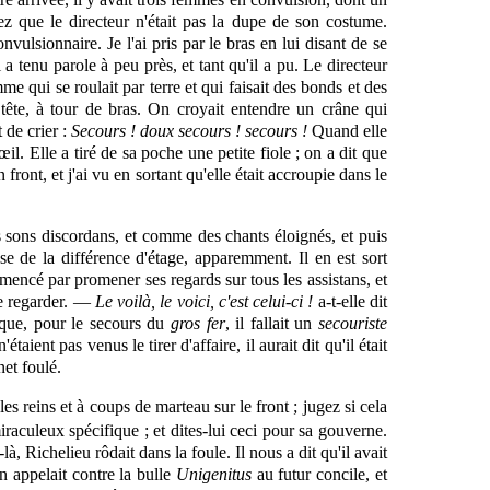
sez que le directeur n'était pas la dupe de son costume.
onvulsionnaire. Je l'ai pris par le bras en lui disant de se
l a tenu parole à peu près, et tant qu'il a pu. Le directeur
femme
qui
se roulait par terre et qui faisait des bonds et des
 tête, à tour de bras. On croyait entendre un crâne qui
 de crier :
Secours ! doux secours ! secours !
Quand elle
œil. Elle a tiré de sa poche une petite fiole ; on a dit que
ront, et j'ai vu en sortant qu'elle était accroupie dans le
 sons discordans, et comme des chants éloignés, et puis
e de la différence d'étage, apparemment. Il en est sort
mencé par promener ses regards sur tous les assistans, et
 le regarder. —
Le voilà, le voici, c'est celui-ci !
a-t-elle dit
é que, pour le secours du
gros fer
, il fallait un
secouriste
taient pas venus le tirer d'affaire, il aurait dit qu'il était
net foulé.
s reins et à coups de marteau sur le front ; jugez si cela
culeux spécifique ; et dites-lui ceci pour sa gouverne.
à, Richelieu rôdait dans la foule. Il nous a dit qu'il avait
 appelait contre la bulle
Unigenitus
au futur concile, et