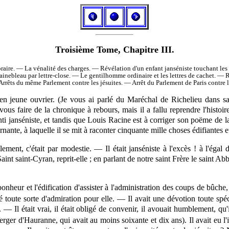
Troisième Tome, Chapitre III.
oraire. — La vénalité des charges. — Révélation d'un enfant janséniste touchant l
ainebleau par lettre-close. — Le gentilhomme ordinaire et les lettres de cachet. —
Arrêts du même Parlement contre les jésuites. — Arrêt du Parlement de Paris contre l
jeune ouvrier. (Je vous ai parlé du Maréchal de Richelieu dans sa vi
ous faire de la chronique à rebours, mais il a fallu reprendre l'histo
 janséniste, et tandis que Louis Racine est à corriger son poëme de la G
nte, à laquelle il se mit à raconter cinquante mille choses édifiantes et
plement, c'était par modestie. — Il était
janséniste
à l'excès ! à l'égal 
t saint-Cyran, reprit-elle ; en parlant de notre saint Frère le saint Abb
bonheur et l'édification d'assister à l'administration des coups de bûche,
 toute sorte d'admiration pour elle. — Il avait une dévotion toute spéci
— Il était vrai, il était obligé de convenir, il avouait humblement, qu'
rger d'Hauranne, qui avait au moins soixante et dix ans). Il avait eu l