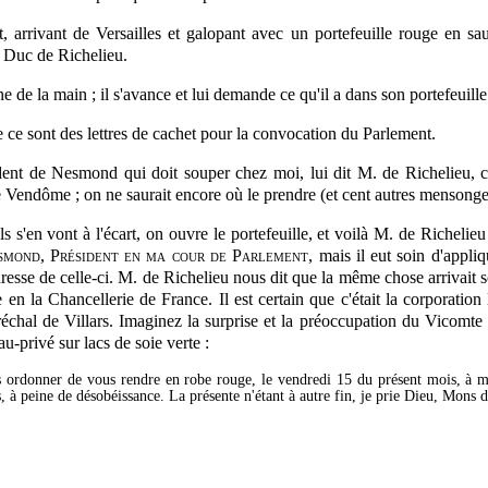
, arrivant de Versailles et galopant avec un portefeuille rouge en sa
 Duc de Richelieu.
de la main ; il s'avance et lui demande ce qu'il a dans son portefeuille
 ce sont des lettres de cachet pour la convocation du Parlement.
t de Nesmond qui doit souper chez moi, lui dit M. de Richelieu, cela 
 Vendôme ; on ne saurait encore où le prendre (et cent autres mensonges
s s'en vont à l'écart, on ouvre le portefeuille, et voilà M. de Richelieu 
mond, Président en ma cour de Parlement
, mais il eut soin d'appli
dresse de celle-ci. M. de Richelieu nous dit que la même chose arrivait so
en la Chancellerie de France. Il est certain que c'était la corporatio
réchal de Villars. Imaginez la surprise et la préoccupation du Vicom
-privé sur lacs de soie verte :
 ordonner de vous rendre en robe rouge, le vendredi 15 du présent mois, à mo
s, à peine de désobéissance. La présente n'étant à autre fin, je prie Dieu, Mons 