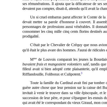
ses rémunérations. Il ajouta que la délicatesse de ses s
devaient pas compter, disait-il, attendu qu'il avait la cha
Un si cruel embarras parut affecter le Comte de la
devait mettre sa parole d'honneur à couvert. Il assem
personnages de professions aussi vénérables. Il donnai
consommer les cinq mille cinq cents florins destinés aux 
prodigalité.
C'était par le Chevalier de Créquy que nous avions 
qu'il était le plus avare des hommes. J'aurai de ridicules 
me
M
de Louvois comparait les jeunes la Bourdaisi
buvaient frais et mangeaient volontiers salé
, tandis que
filleul avait si bien adopté cette plaisanterie, qu'il e
3
Rifflandouille, Foliborax et Culipotent.
Toute
la famille du Cardinal avait fini par tomber da
guère autre chose que leur pension sur la caisse del Buo
invitait à venir le trouver dans sa ville épiscopale, et le
succession de leur père, et pour s'épargner les ennuis d
qui avait été le correspondant du vieux Giraud, mon comp