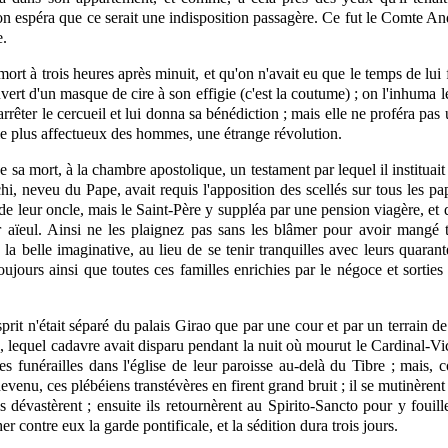
spéra que ce serait une indisposition passagère. Ce fut le Comte Andr
e.
mort à trois heures après minuit, et qu'on n'avait eu que le temps de lu
vert d'un masque de cire à son effigie (c'est la coutume) ; on l'inhuma 
arrêter le cercueil et lui donna sa bénédiction ; mais elle ne proféra pas 
 le plus affectueux des hommes, une étrange révolution.
e de sa mort, à la chambre apostolique, un
testament
par lequel il instituai
chi, neveu du Pape, avait requis l'apposition des scellés sur tous les 
e leur oncle, mais le Saint-Père y suppléa par une pension viagère, et du
 aïeul. Ainsi ne les plaignez pas sans les blâmer pour avoir mangé 
 belle imaginative, au lieu de se tenir tranquilles avec leurs quarant
oujours ainsi que toutes ces familles enrichies par le négoce et sorti
rit n'était séparé du palais Girao que par une cour et par un terrain d
in, lequel cadavre avait disparu pendant la nuit où mourut le Cardinal-Vi
s funérailles dans l'église de leur paroisse au-delà du Tibre ; mais, 
 devenu, ces plébéiens transtévères en firent grand bruit ; il se mutinère
ils dévastèrent ; ensuite ils retournèrent au Spirito-Sancto pour y fouill
r contre eux la garde pontificale, et la sédition dura trois jours.