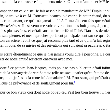
gr
à faisant de la controverse à qui mieux mieux. On vint m'annoncer M
le
me
ompher d'un calviniste. Je fais asseoir le mandataire de M
Dupin ; nou
in, je trouve à ce M. Rousseau beaucoup d'esprit, le cœur chaud, du sav
aluer en partant, ce qu'il n'a jamais oublié. Il m'a dit cent fois que c'
Illustrissimes
. Il est venu me voir environ tous les huit jours, à pe
s les plus sévères, et c'était sans en être irrité ni fâché. Dans les dern
 faisais pleurer, et mes reproches portaient principalement sur ce qu'il 
n caractère ; voilà ce que j'ai reconnu plus tard et ce qui m'a fait regret
anthropie, de sa misère et des privations qui suivaient sa pauvreté, c'étai
allais écrire étourdiment ce que je n'ai jamais voulu dire à personne. L
ets de notre amitié resteront ensevelis avec moi.
orte à ce pauvre Jean-Jacques, mais pour ne pas oublier un détail infime 
rt de la sauvagerie de
son homme
(elle ne savait parler qu'en femme de 
, dont je faisais la rente hebdomadaire à M. Rousseau, qui préférait c
1
lculs de prévoyance et de soulagement pour lui.
pur ce bon vieux coq dont notre pot-au-feu s'est très bien trouvé ; il n'e
lle