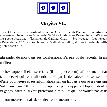
Chapitre VII.
s et le secret. — Le Cardinal Giraud ou Girao, filleul de l'auteur. — Sa fortune e
 — Le testateur inconnu. — Voyage de Pie VI en Autriche. — Retour du Saint-Père. 
laire à cette occasion. — Testament du Cardinal Girao. — Ses neveux. — Les neveux
me
e Rabelais par M
de Louvois. — Le Cardinal de Belloy, alors évêque de Marseill
tion de son filleul.
ulu parler de moi dans ses Confessions, n'a pas voulu raconter la ma
 filleul.
 chez laquelle il était secrétaire (il a dit précepteur), afin de me de
nt, timide, et qui semblait embarrassé par la délicatesse de ses senti
une bourgeoise et ses informations sur un laquais à qui je n'avais jama
ntéressa : — Attendez, lui dis-je ; et je fis appeler Dupont, dont l
ages, parce qu'il était protestant, disait-il, et qu'il ne voulait pas assis
jeune homme avec un air de douleur et de mélancolie.