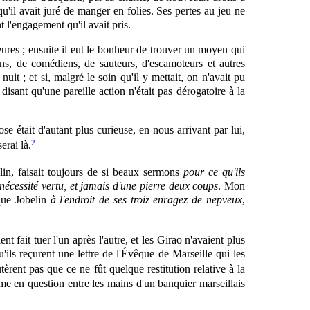
u'il avait juré de manger en folies. Ses pertes au jeu ne
t l'engagement qu'il avait pris.
eures ; ensuite il eut le bonheur de trouver un moyen qui
ns, de comédiens, de sauteurs, d'escamoteurs et autres
uit ; et si, malgré le soin qu'il y mettait, on n'avait pu
disant qu'une pareille action n'était pas dérogatoire à la
e était d'autant plus curieuse, en nous arrivant par lui,
2
erai là.
in, faisait toujours de si beaux sermons
pour ce qu'ils
 nécessité vertu, et jamais d'une pierre deux coups
. Mon
êque Jobelin
à l'endroit de ses troiz enragez de nepveux
,
t fait tuer l'un après l'autre, et les Girao n'avaient plus
'ils reçurent une lettre de l'Évêque de Marseille qui les
tèrent pas que ce ne fût quelque restitution relative à la
mme en question entre les mains d'un banquier marseillais