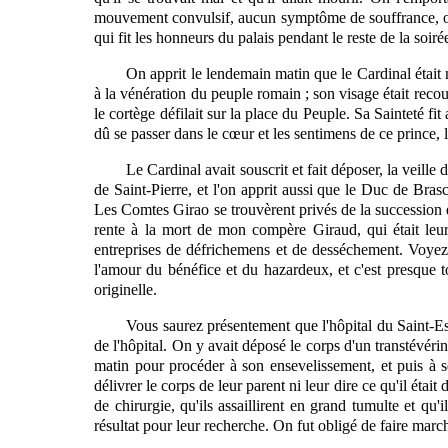
mouvement convulsif, aucun symptôme de souffrance, on e
qui fit les honneurs du palais pendant le reste de la soiré
On apprit le lendemain matin que le Cardinal était 
à la vénération du peuple romain ; son visage était recou
le cortège défilait sur la place du Peuple. Sa Sainteté fit 
dû se passer dans le cœur et les sentimens de ce prince,
Le Cardinal avait souscrit et fait déposer, la veill
de Saint-Pierre, et l'on apprit aussi que le Duc de Bras
Les Comtes Girao se trouvèrent privés de la succession d
rente à la mort de mon compère Giraud, qui était leur
entreprises de défrichemens et de desséchement. Voyez la
l'amour du bénéfice et du hazardeux,
et c'est presque t
originelle.
Vous saurez présentement que l'hôpital du Saint-Esp
de l'hôpital. On y avait déposé le corps d'un transtévér
matin pour procéder à son ensevelissement, et puis à se
délivrer le
corps
de leur parent ni leur dire ce qu'il était
de chirurgie, qu'ils assaillirent en grand tumulte et qu'
résultat pour leur recherche. On fut obligé de faire marche