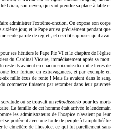
é Girao, son neveu, qui vint prendre sa place à table et
i faire administrer l'extrême-onction. On exposa son corps
le sixième jour, et le Pape arriva précisément pendant que
une seule parole de regret ; et ceci fit supposer qu'il avait
t pour ses héritiers le Pape Pie VI et le chapitre de l'église
papiers du Cardinal-Vicaire, immédiatement après sa mort.
 reste ils avaient eu chacun soixante-dix mille livres de
toute leur fortune en extravagances, et par exemple en
e-six mille écus de rente ! Mais ils avaient dans le sang
es du commerce finissent par retomber dans leur pauvreté
e servitude où se trouvait un
refroidissorio
pour les morts
caire. La famille de cet homme était arrivée le lendemain
comme les administrateurs de l'hospice n'avaient pu leur
nt et se portèrent avec une foule de peuple à l'amphithéâtre
er le cimetière de l'hospice, ce qui fut pareillement sans