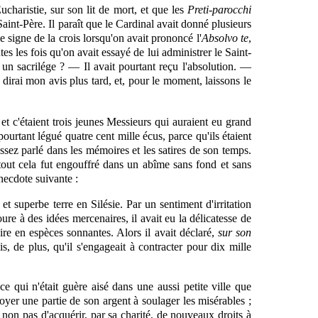
ucharistie, sur son lit de mort, et que les
Preti-parocchi
aint-Père. Il paraît que le Cardinal avait donné plusieurs
e signe de la crois lorsqu'on avait prononcé l'
Absolvo te
,
es les fois qu'on avait essayé de lui administrer le Saint-
 un sacrilége ? — Il avait pourtant reçu l'absolution. —
n dirai mon avis plus tard, et, pour le moment, laissons le
et c'étaient trois jeunes Messieurs qui auraient eu grand
rtant légué quatre cent mille écus, parce qu'ils étaient
assez parlé dans les mémoires et les satires de son temps.
tout cela fut engouffré dans un abîme sans fond et sans
anecdote suivante :
et superbe terre en Silésie. Par un sentiment d'irritation
voure à des idées mercenaires, il avait eu la délicatesse de
ire en espèces sonnantes. Alors il avait
déclaré,
sur son
s, de plus, qu'il s'engageait à contracter pour dix mille
 ce qui n'était guère aisé dans une aussi petite ville que
oyer une partie de son argent à soulager les misérables ;
s non pas d'acquérir, par sa charité, de nouveaux droits à