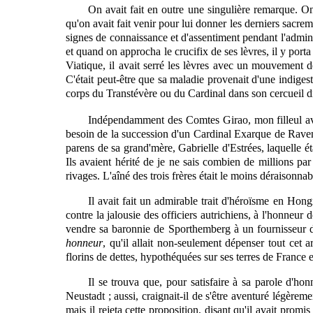
On avait fait en outre une singulière remarque. On 
qu'on avait fait venir pour lui donner les derniers sacre
signes de connaissance et d'assentiment pendant l'adminis
et quand on approcha le crucifix de ses lèvres, il y porta
Viatique, il avait serré les lèvres avec un mouvement d
C'était peut-être que sa maladie provenait d'une indigesti
corps
du Transtévère ou du Cardinal dans son cercueil d
Indépendamment des Comtes Girao, mon filleul avai
besoin de la succession d'un Cardinal Exarque de Ravenn
parens de sa grand'mère, Gabrielle d'Estrées, laquelle ét
Ils avaient hérité de je ne sais combien de millions p
rivages. L'aîné des trois frères était le moins déraisonna
Il avait fait un admirable trait d'héroïsme en Hongr
contre la jalousie des officiers autrichiens, à l'honneur d
vendre sa baronnie de Sporthemberg à un fournisseur de
honneur
, qu'il allait non-seulement dépenser tout cet 
florins de dettes, hypothéquées sur ses terres de France 
Il se trouva que, pour satisfaire à sa parole d'honn
Neustadt ; aussi, craignait-il de s'être aventuré légère
mais il rejeta cette proposition, disant qu'il avait prom