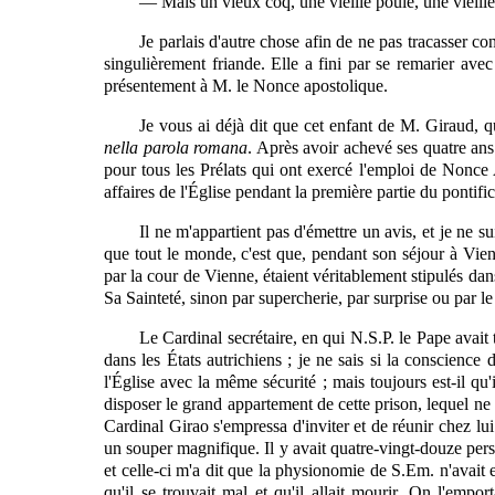
— Mais un vieux coq, une vieille poule, une vieill
Je parlais d'autre chose afin de ne pas tracasser co
singulièrement friande. Elle a fini par se remarier av
présentement à M. le Nonce apostolique.
Je vous ai déjà dit que cet enfant de M. Giraud, q
nella parola romana
. Après avoir achevé ses quatre ans 
pour tous les Prélats qui ont exercé l'emploi de Nonce 
affaires de l'Église pendant la première partie du pontifi
Il
ne m'appartient pas d'émettre un avis, et je ne su
que tout le monde, c'est que, pendant son séjour à Vienn
par la cour de Vienne, étaient véritablement stipulés dans
Sa Sainteté, sinon par supercherie, par surprise ou par l
Le Cardinal secrétaire, en qui N.S.P. le Pape avai
dans les États autrichiens ; je ne sais si la conscience 
l'Église avec la même sécurité ; mais toujours est-il qu
disposer le grand appartement de cette prison, lequel ne
Cardinal Girao s'empressa d'inviter et de réunir chez l
un souper
magnifique.
Il y avait quatre-vingt-douze per
et celle-ci m'a dit que la physionomie de S.Em. n'avait e
qu'il se trouvait mal et qu'il allait mourir. On l'emp