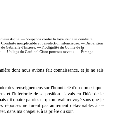
cclésiastique. — Soupçons contre la loyauté de sa conduite
— Conduite inexplicable et bénédiction silencieuse. — Disparition
 de Gabrielle d'Estrées. — Prodigalité du Comte de la
e. — Un legs du Cardinal Girao pour ses neveux. — Étrange
nière dont nous avions fait connaissance, et je ne sais
mander des renseignemens sur l'honnêteté d'un domestique.
mens
et
l'infériorité de sa position. J'avais eu l'idée de le
is dit quatre paroles et qu'on avait renvoyé sans que je
es réponses ne furent pas autrement défavorables à ce
ter, dans ma chapelle, à la prière du soir.