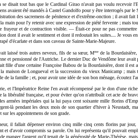
se disait tout bas que le Cardinal Girao n'avait pas voulu recevoir l'E
mens avaient été mandés à Castel Gandolfo pour y être interrogés par le S
tration des sacremens de pénitence et d'extrême-onction ; il avait fait l
 la main pour l'y retenir avec une expression de piété fervente ; mais tout
e frayeur et de contraction visible. — Était-ce pour ne pas commettre
on dont il avait le sentiment et dont il redoutait les suites.... Je vous e
rapé d'écarlate et dans son caveau de Sainte-Marie-Majeure.
me
t laissé trois autres neveux, fils de sa sœur, M
de la Bourdaisière, 
e et pensionné de l'Autriche. Le dernier Duc de Vendôme leur avait pou
ait fille d'une certaine Françoise Babou de la Bourdaisière, dont il est 
ar la maison de Longueval et la succession du vieux Manicamp ; mais 
ble de la famille ; et, pour avoir une idée de son bon ménage, écoutez l'
ie, et l'Impératrice Reine l'en avait récompensé par le don d'une riche 
e la libéralité française, et pour éviter qu'on n'attribuât cet acte de bra
s armées impériales qui la lui paya cent soixante mille florins d'Emp
argent-là pendant les deux mois de son quartier d'hiver à Neustadt, mai
et sur les appointemens de son grade.
eur, il fallait dépenser environ cinq mille cinq cents florins par jour,
ment et d'avoir compromis sa parole. On lui représenta qu'il pouvait empl
is de manger l'argent qu'il tenait de la générosité de Marie-Thérèse, mai