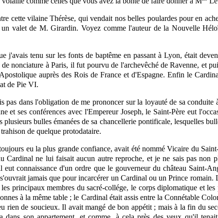
e volaille comme celles que vous avez la bonté de faire donner à M
Lev
ntre cette vilaine Thérèse, qui vendait nos belles poulardes pour en ache
ec un valet de M. Girardin. Voyez comme l'auteur de la Nouvelle Héloï
ue j'avais tenu sur les fonts de baptême en passant à Lyon, était deven
de nonciature à Paris, il fut pourvu de l'archevêché de Ravenne, et puis 
Apostolique auprès des Rois de France et d'Espagne. Enfin le Cardinal 
cat de Pie VI.
is pas dans l'obligation de me prononcer sur la loyauté de sa conduite à
e et ses conférences avec l'Empereur Joseph, le Saint-Père eut l'occas
 plusieurs bulles émanées de sa chancellerie pontificale, lesquelles bull
e trahison de quelque protodataire.
t toujours eu la plus grande confiance, avait été nommé Vicaire du Sain
du Cardinal ne lui faisait aucun autre reproche, et je ne sais pas non pl
'il eut connaissance d'un ordre que le gouverneur du château Saint-Ang
 s'ouvrait jamais que pour incarcérer un Cardinal ou un Prince romain. L
ui les principaux membres du sacré-collége, le corps diplomatique et le
sonnes à la même table ; le Cardinal était assis entre la Connétable Co
u rien de soucieux. Il avait mangé de bon appétit ; mais à la fin du seco
orta dans son appartement, et comme, à cela près des yeux qu'il tenait