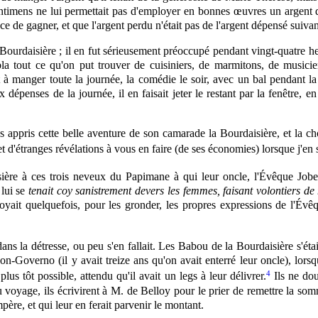
entimens ne lui permettait pas d'employer en bonnes œuvres un argent q
nce de gagner, et que l'argent perdu n'était pas de l'argent dépensé suivan
 Bourdaisière ; il en fut sérieusement préoccupé pendant vingt-quatre h
bla tout ce qu'on put trouver de cuisiniers, de marmitons, de musicie
t à
manger
toute la journée, la comédie le soir, avec un bal pendant la n
dépenses de la journée, il en faisait jeter le restant par la fenêtre, en 
appris cette belle aventure de son camarade la Bourdaisière, et la chos
et d'étranges révélations à vous en faire (de ses économies) lorsque j'en s
ère à ces trois neveux du Papimane à qui leur oncle, l'Évêque Jobel
 lui se
tenait coy sanistrement devers les femmes, faisant volontiers de
mployait quelquefois, pour les gronder, les propres expressions de l'Év
ns la détresse, ou peu s'en fallait. Les Babou de la Bourdaisière s'étaien
n-Governo (il y avait treize ans qu'on avait enterré leur oncle), lorsqu
4
 plus tôt possible, attendu qu'il avait un legs à leur délivrer.
Ils ne dou
u voyage, ils écrivirent à M. de Belloy pour le prier de remettre la so
ère, et qui leur en ferait parvenir le montant.