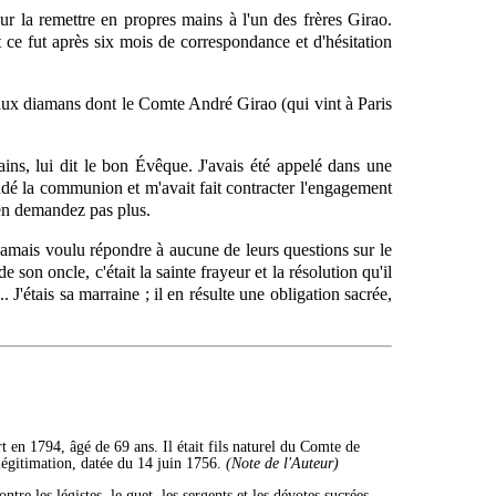
our la remettre en propres mains à l'un des frères Girao.
t ce fut après six mois de correspondance et d'hésitation
beaux diamans dont le Comte André Girao (qui vint à Paris
ains, lui dit le bon Évêque. J'avais été appelé dans une
mandé la communion et m'avait fait contracter l'engagement
'en demandez pas plus.
 jamais voulu répondre à aucune de leurs questions sur le
son oncle, c'était la sainte frayeur et la résolution qu'il
'étais sa marraine ; il en résulte une obligation sacrée,
en 1794, âgé de 69 ans. Il était fils naturel du Comte de
 légitimation, datée du 14 juin 1756.
(Note de l'Auteur)
e les légistes, le guet, les sergents et les dévotes sucrées