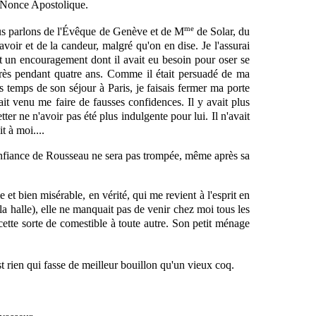
 Nonce Apostolique.
me
s parlons de l'Évêque de Genève et de M
de Solar, du
oir et de la candeur, malgré qu'on en dise. Je l'assurai
était un encouragement dont il avait eu besoin pour oser se
u près pendant quatre ans. Comme
il
était persuadé de ma
iers temps de son séjour à Paris, je faisais fermer ma porte
était venu me faire de fausses confidences. Il y avait plus
ter ne n'avoir pas été plus indulgente pour lui. Il n'avait
t à moi....
a confiance de Rousseau ne sera pas trompée, même après sa
et bien misérable, en vérité, qui me revient à l'esprit en
la halle), elle ne manquait pas de venir chez moi tous les
ette sorte de comestible à toute autre. Son petit ménage
st rien qui fasse de meilleur bouillon qu'un vieux coq.