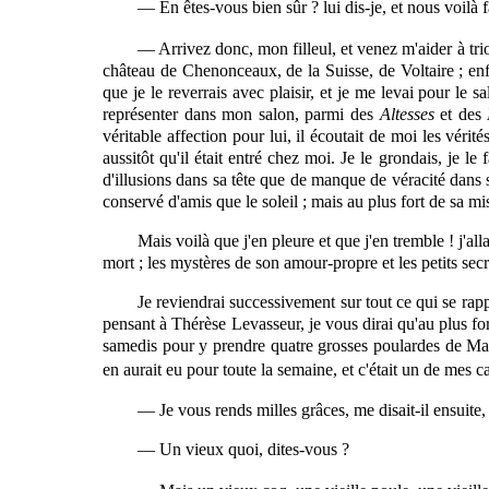
— En êtes-vous bien sûr ? lui dis-je, et nous voil
— Arrivez donc, mon filleul, et venez m'aider à tri
château de Chenonceaux, de la Suisse, de Voltaire ; enf
que je le reverrais avec plaisir, et je me levai pour le s
représenter dans mon salon, parmi des
Altesses
et des
véritable affection pour lui, il écoutait de moi les vérité
aussitôt qu'il était entré chez moi. Je le grondais, je le
d'illusions dans sa tête que de manque de véracité dans so
conservé d'amis que le soleil ; mais au plus fort de sa mis
Mais voilà que j'en pleure et que j'en tremble ! j'
mort ; les mystères de son amour-propre et les petits secr
Je reviendrai successivement sur tout ce qui se rapp
pensant à Thérèse Levasseur, je vous dirai qu'au plus fo
samedis pour y prendre quatre grosses poulardes de Mans
en aurait eu pour toute la semaine, et c'était
un
de mes ca
— Je vous rends milles grâces, me disait-il ensuite, 
— Un vieux quoi, dites-vous ?