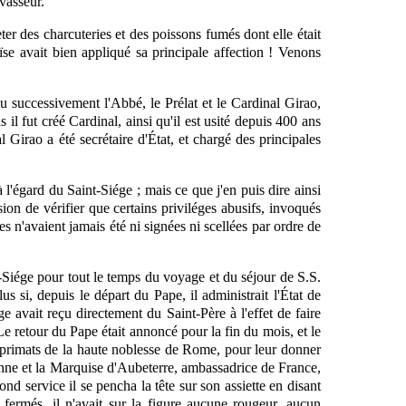
asseur.
ter des charcuteries et des poissons fumés dont elle était
se avait bien appliqué sa principale affection ! Venons
u successivement l'Abbé, le Prélat et le Cardinal Girao,
il fut créé Cardinal, ainsi qu'il est usité depuis 400 ans
Girao a été secrétaire d'État, et chargé des principales
 l'égard du Saint-Siége ; mais ce que j'en puis dire ainsi
ion de vérifier que certains priviléges abusifs, invoqués
es n'avaient jamais été ni signées ni scellées par ordre de
t-Siége pour tout le temps du voyage et du séjour de S.S.
us si, depuis le départ du Pape, il administrait l'État de
e avait reçu directement du Saint-Père à l'effet de faire
e retour du Pape était annoncé pour la fin du mois, et le
s primats de la haute noblesse de Rome, pour leur donner
lonne et la Marquise d'Aubeterre, ambassadrice de France,
nd service il se pencha la tête sur son assiette en disant
 fermés, il n'avait sur la figure aucune rougeur, aucun