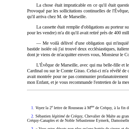
La chose était impraticable en ce qu'il était quest
Provoqué par les sollicitations continuelles de l'Évêque
qu'il arriva chez M. de Marseille.
La
cassette était remplie d'obligations au porteur s
pour les vendre) m'a dit qu'il avait retiré près de 400 mill
— Me voilà délivré d'une obligation qui m'inquiéta
bastide isolée où j'ai trouvé deux ecclésiastiques, itali
dont je viens de m'acquitter envers vous, Monsieur le Co
L'Évêque de Marseille, avec qui ma belle-fille et l
Cardinal ou sur le Comte Girao. Celui-ci m'a révélé de cho
avait montrée pour ne pas communier profanatoirement apr
mon Enfant, et je vous recommande l'entretien de la mess
e
me
1
.
Voyez
la 2
lettre de Rousseau à M
de Créquy, à la fin d
2
. Sébastien
légitimé
de Créquy, Chevalier de Malte au grand
Créquy-Canaples et de Noble Sébastienne Eymerk, Damoiselle
3
. « Vous estes dévots non plus qu'une hottée de singes et d