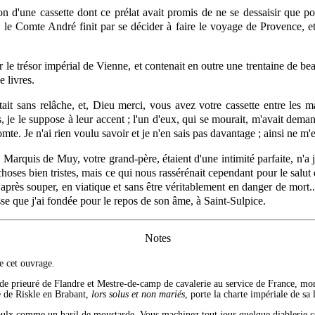
ion d'une cassette dont ce prélat avait promis de ne se dessaisir que p
, le Comte André finit par se décider à faire le voyage de Provence, e
ur le trésor impérial de Vienne, et contenait en outre une trentaine de 
e livres.
it sans relâche, et, Dieu merci, vous avez votre cassette entre les m
ens, je le suppose à leur accent ; l'un d'eux, qui se mourait, m'avait de
mte. Je n'ai rien voulu savoir et je n'en sais pas davantage ; ainsi ne m
e Marquis de Muy, votre grand-père, étaient d'une intimité parfaite, n'a
ses bien tristes, mais ce qui nous rassérénait cependant pour le salut de 
ès souper, en viatique et sans être véritablement en danger de mort.... J
e que j'ai fondée pour le repos de son âme, à Saint-Sulpice.
Notes
e cet ouvrage.
e prieuré de Flandre et Mestre-de-camp de cavalerie au service de France, mort 
 de Riskle en Brabant,
lors solus et non mariés
, porte la charte impériale de sa
oulx comme un baril de moustarde. Vous machinez tout jour quelque diablerie contr