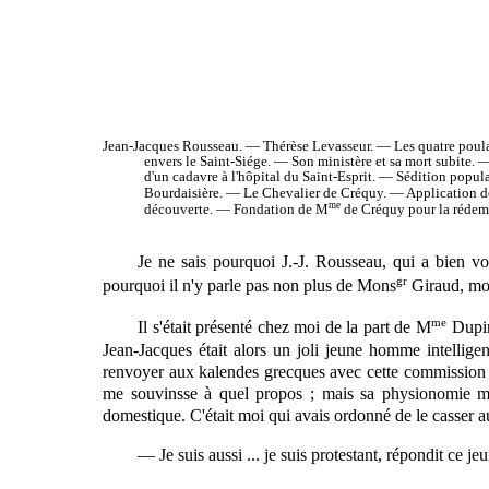
Jean-Jacques
Rousseau. — Thérèse Levasseur. — Les quatre poularde
envers le Saint-Siége. — Son ministère et sa mort subite.
d'un cadavre à l'hôpital du Saint-Esprit. — Sédition popu
Bourdaisière. — Le Chevalier de Créquy. — Application d
me
découverte. — Fondation de M
de Créquy pour la rédemp
Je ne sais pourquoi J.-J. Rousseau, qui a bien vo
gr
pourquoi il n'y parle pas non plus de Mons
Giraud, mon
me
Il s'était présenté chez moi de la part de M
Dupin,
Jean-Jacques était alors un joli jeune homme intellige
renvoyer aux kalendes grecques avec cette commission d'
me souvinsse à quel propos ; mais sa physionomie m'i
domestique. C'était moi qui avais ordonné de le casser aux g
— Je suis aussi ... je suis protestant, répondit ce 