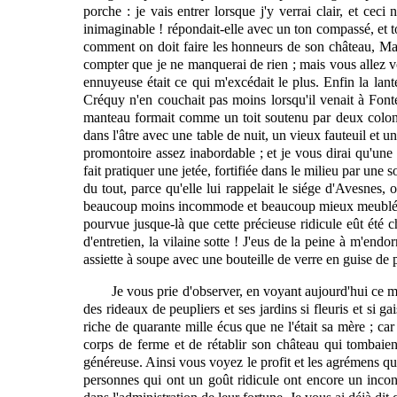
porche : je vais entrer lorsque j'y verrai clair, et c
inimaginable ! répondait-elle avec un ton compassé, et t
comment on doit faire les honneurs de son château, M
compter que je ne manquerai de rien ; mais vous allez vou
ennuyeuse était ce qui m'excédait le plus. Enfin la l
Créquy n'en couchait pas moins lorsqu'il venait à Fon
manteau formait comme un toit soutenu par deux colonnes 
dans l'âtre avec une table de nuit, un vieux fauteuil et 
promontoire assez inabordable ; et je vous dirai qu'une
fait pratiquer une jetée, fortifiée dans le milieu par une 
du tout, parce qu'elle lui rappelait le siége d'Avesnes,
beaucoup moins incommode et beaucoup mieux meublée qu'on
pourvue jusque-là que cette précieuse ridicule eût été ch
d'entretien, la vilaine sotte ! J'eus de la peine à m'en
assiette à soupe avec une bouteille de verre en guise de p
Je vous prie d'observer, en voyant aujourd'hui ce 
des rideaux de peupliers et ses jardins si fleuris et si g
riche de quarante mille écus que ne l'était sa mère ; car
corps de ferme et de rétablir son château qui tombaient
généreuse. Ainsi vous voyez le profit et les agrémens qui 
personnes qui ont un goût ridicule ont encore un incon