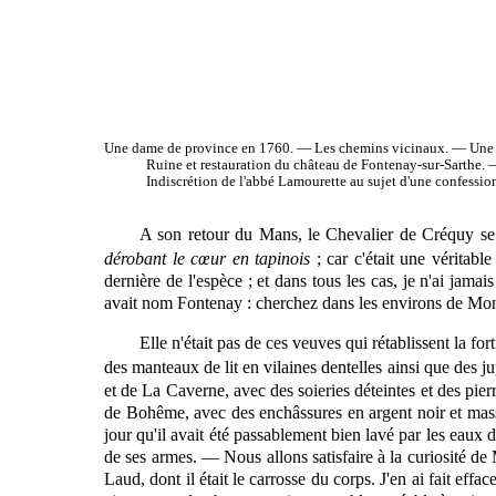
Une
dame de province en 1760. — Les chemins vicinaux. — Une ge
Ruine et restauration du château de Fontenay-sur-Sarthe
Indiscrétion de l'abbé Lamourette au sujet d'une confessi
A son retour du Mans, le Chevalier de Créquy se 
dérobant le cœur en tapinois
; car c'était une véritabl
dernière de l'espèce ; et dans tous les cas, je n'ai jama
avait
nom Fontenay : cherchez dans les environs de Mon
Elle n'était pas de ces veuves qui rétablissent la for
des manteaux de lit en vilaines dentelles ainsi que des ju
et de La Caverne, avec des soieries déteintes et des pie
de Bohême, avec des enchâssures en argent noir et massif
jour qu'il avait été passablement bien lavé par les eaux 
de ses armes. — Nous allons satisfaire à la curiosité de
Laud, dont il était le carrosse du corps. J'en ai fait effac