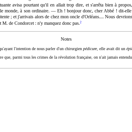
ituante avisa pourtant qu'il en
allait
trop dire, et s'arrêta bien à propo
t le monde, à son ordinaire. — Eh ! bonjour donc, cher Abbé ! dit-ell
nitente ; et j'arrivais alors de chez mon oncle d'Orléans.... Nous dev
2
et M. de Condorcet : n'y manquez donc pas.
Notes
qu'ayant l'intention de nous parler d'un chirurgien
pédicure
, elle avait dit un
épi
tre que, parmi tous les crimes de la révolution française, on n'ait jamais entendu