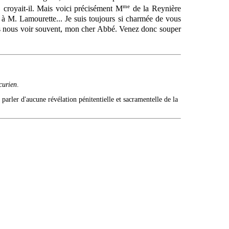
me
s, croyait-il. Mais voici précisément M
de la Reynière
e à M. Lamourette... Je suis toujours si charmée de vous
rions nous voir souvent, mon cher Abbé. Venez donc souper
curien
.
 parler d'aucune révélation pénitentielle et sacramentelle de la