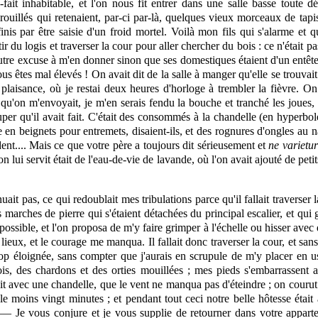
fait inhabitable, et l'on nous fit entrer dans une salle basse toute dé
ouillés qui retenaient, par-ci par-là, quelques vieux morceaux de tap
 finis par être saisie d'un froid mortel. Voilà mon fils qui s'alarme e
 du logis et traverser la cour pour aller chercher du bois : ce n'était p
'autre excuse à m'en donner sinon que ses domestiques étaient d'un ent
 êtes mal élevés ! On avait dit de la salle à manger qu'elle se trouvait
 plaisance, où je restai deux heures d'horloge à trembler la fièvre. O
ent qu'on m'envoyait, je m'en serais fendu la bouche et tranché les joues
per qu'il avait fait. C'était des consommés à la chandelle (en hyperbol
ine en beignets pour entremets, disaient-ils, et des rognures d'ongles au
ent.... Mais ce que votre père a toujours dit sérieusement et
ne varietur
'on lui servit était de l'eau-de-vie de lavande, où l'on avait ajouté de pe
nuait pas, ce qui redoublait mes tribulations parce qu'il fallait traverse
marches de pierre qui s'étaient détachées du principal escalier, et qui 
at possible, et l'on proposa de m'y faire grimper à l'échelle ou hisser ave
 lieux, et le courage me manqua. Il fallait donc traverser la cour, et sa
 trop éloignée, sans compter que j'aurais en scrupule de m'y placer
en
us
is, des chardons et des orties mouillées ; mes pieds s'embarrassent 
 avec une chandelle, que le vent ne manqua pas d'éteindre ; on courut à
 le moins vingt minutes ; et pendant tout ceci notre belle hôtesse étai
. — Je vous conjure et je vous supplie de retourner dans votre appart