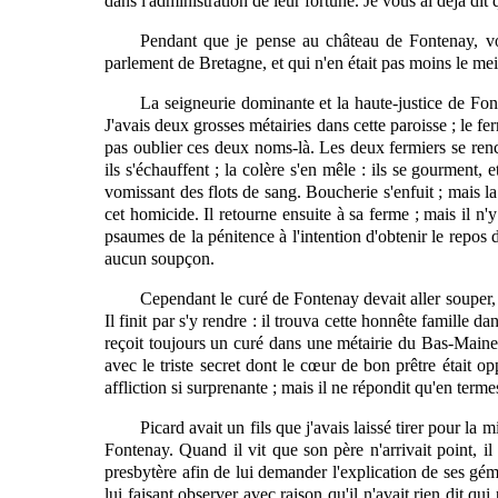
dans l'administration de leur fortune. Je vous ai déjà dit
Pendant que je pense au château de Fontenay, vo
parlement de Bretagne, et qui n'en était pas moins le me
La seigneurie dominante et la haute-justice de Fo
J'avais deux grosses métairies dans cette paroisse ; le fe
pas oublier ces deux noms-là. Les deux fermiers se renco
ils s'échauffent ; la colère s'en mêle : ils se gourment,
vomissant des flots de sang. Boucherie s'enfuit ; mais la
cet homicide. Il retourne ensuite à sa ferme ; mais il n'y 
psaumes de la pénitence à l'intention d'obtenir le repos d
aucun soupçon.
Cependant le curé de Fontenay devait aller souper, c
Il finit par s'y rendre : il trouva cette honnête famille
reçoit toujours un curé dans une métairie du Bas-Maine, 
avec le triste secret dont le cœur de bon prêtre était op
affliction si surprenante ; mais il ne répondit qu'en term
Picard avait un fils que j'avais laissé tirer pour la 
Fontenay. Quand il vit que son père n'arrivait point, il
presbytère afin de lui demander l'explication de ses gémi
lui faisant observer avec raison qu'il n'avait rien dit qu