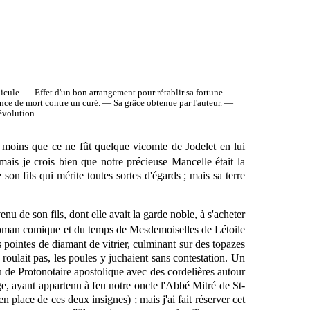
le. — Effet d'un bon arrangement pour rétablir sa fortune. —
ce de mort contre un curé. — Sa grâce obtenue par l'auteur. —
révolution.
 moins que ce ne fût quelque vicomte de Jodelet en lui
mais je crois bien que notre précieuse Mancelle était la
son fils qui mérite toutes sortes d'égards ; mais sa terre
enu de son fils, dont elle avait la garde noble, à s'acheter
Roman comique et du temps de Mesdemoiselles de Létoile
 pointes de diamant de vitrier, culminant sur des topazes
roulait pas, les poules y juchaient sans contestation. Un
au de Protonotaire apostolique avec des cordelières autour
ge, ayant appartenu à feu notre oncle l'Abbé Mitré de St-
 en place de ces deux insignes) ; mais j'ai fait réserver cet