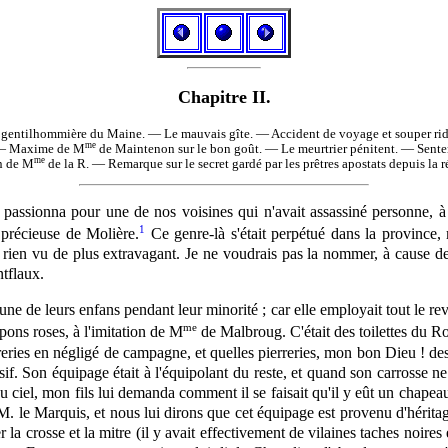
Chapitre II.
ntilhommière du Maine. — Le mauvais gîte. — Accident de voyage et souper ridicu
me
. — Maxime de M
de Maintenon sur le bon goût. — Le meurtrier pénitent. — Senten
me
on de M
de la R. — Remarque sur le secret gardé par les prêtres apostats depuis la 
passionna pour une de nos voisines qui n'avait assassiné personne, à
1
e précieuse de Molière.
Ce genre-là s'était perpétué dans la province, 
is rien vu de plus extravagant. Je ne voudrais pas la nommer, à cause de 
tflaux.
tune de leurs enfans pendant leur minorité ; car elle employait tout le rev
me
pons roses, à l'imitation de M
de Malbroug. C'était des toilettes du 
rreries en négligé de campagne, et quelles pierreries, mon bon Dieu ! des
. Son équipage était à l'équipolant du reste, et quand son carrosse ne 
du ciel, mon fils lui demanda comment il se faisait qu'il y eût un chape
 M. le Marquis, et nous lui dirons que cet équipage est provenu d'hérita
er la crosse et la mitre (il y avait effectivement de vilaines taches noires