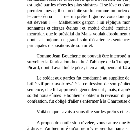
est agité par les rêves les plus sinistres. Il se lève et s'
première messe, il se précipite sur lui comme un furieux qu'
le curé s'écria : — Tuer un prêtre ! ignorez-vous donc q
est devenu ! — Malheureux garçon ! lui répliqua mon 
sonnantes et cierges éteints ; et, moitié charité, moiti
meurtrier, que le présidial du Mans voulait absolument e
dont j'ai toujours eu grand soin d'écarter les sentence
principales dispositions de son arrêt.
Comme Jean Boucherie ne pouvait être interrogé ni ré
surveiller la fabrication du cidre à l'abbaye de la Trapp
Picard, dont il avait tué le père ;
il
en a fait, pendant 14 a
Le soldat aux gardes fut condamné au supplice de 
brûlé vif pour avoir révélé la confession de son pénit
sentence, elle fut approuvée généralement ; mais, d'aprè
soldat nous eûmes le bonheur d'obtenir la révision du pro
confession, fut obligé d'aller s'enfermer à la Chartreuse
Voilà ce que j'avais à vous dire sur les prêtres et 
A propos de confession révélée, vous saurez que 
à dire, et j'ai bien juré qu'on ne m'y reprendrait jamais