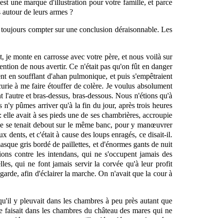
st une marque d'illustration pour votre famille, et parce
s autour de leurs armes ?
ait toujours compter sur une conclusion déraisonnable. Les
, je monte en carrosse avec votre père, et nous voilà sur
ention de nous avertir. Ce n'était pas qu'on fût en danger
ent en soufflant d'ahan pulmonique, et puis s'empêtraient
écurie à me faire étouffer de colère. Je voulus absolument
t l'autre et bras-dessus, bras-dessous. Nous n'étions qu'à
 n'y pûmes arriver qu'à la fin du jour, après trois heures
 : elle avait à ses pieds une de ses chambrières, accroupie
flue se tenait debout sur le même banc, pour y manœuvrer
dents, et c'était à cause des loups enragés, ce disait-il.
asque gris bordé de paillettes, et d'énormes gants de nuit
ons contre les intendans, qui ne s'occupent jamais des
es, qui ne font jamais servir la corvée qu'à leur profit
arde, afin d'éclairer la marche. On n'avait que la cour à
qu'il y pleuvait dans les chambres à peu près autant que
ie faisait dans les chambres du château des mares qui ne