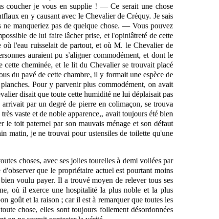
vous coucher je vous en supplie ! — Ce serait une chose
ntflaux en y causant avec le Chevalier de Créquy. Je sais
ous ne manqueriez pas de quelque chose. — Vous pouvez
sible de lui faire lâcher prise, et l'opiniâtreté de cette
e
où l'eau ruisselait de partout, et où M. le Chevalier de
ersonnes auraient pu s'aligner commodément, et dont le
 cette cheminée, et le lit du Chevalier se trouvait placé
ssous du pavé de cette chambre, il y formait une espèce de
des planches. Pour y parvenir plus commodément, on avait
valier disait que toute cette humidité ne lui déplaisait pas
n arrivait par un degré de pierre en colimaçon, se trouva
rès vaste et de noble apparence,, avait toujours été bien
drer le toit paternel par son mauvais ménage et son défaut
in matin, je ne trouvai pour ustensiles de toilette qu'une
utes choses, avec ses jolies tourelles à demi voilées par
ie d'observer que le propriétaire actuel est pourtant moins
 a bien voulu payer. Il a trouvé moyen de relever tous ses
e, où il exerce une hospitalité la plus noble et la plus
n goût et la raison ; car il est à remarquer que toutes les
toute chose, elles sont toujours follement désordonnées