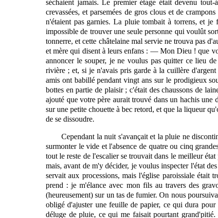
séchaient jamais. Le premier étage était devenu tout-à-
crevassées, et parsemées de gros clous et de crampons r
n'étaient pas garnies. La pluie tombait à torrens, et je
impossible de trouver une seule personne qui voulût sortir
tonnerre, et cette châtelaine mal servie ne trouva pas d
et mère qui disent à leurs enfans : — Mon Dieu ! que vous
annoncer le souper, je ne voulus pas quitter ce lieu de
rivière ; et, si je n'avais pris garde à la cuillère d'arg
amis ont babillé pendant vingt ans sur le
prodigieux
sou
bottes en partie de plaisir ; c'était des chaussons de la
ajouté que votre père aurait trouvé dans un hachis une d
sur une petite chouette à bec retord, et que la liqueur qu
de se dissoudre.
Cependant la nuit s'avançait et la pluie ne disconti
surmonter le vide et l'absence de quatre ou cinq grandes 
tout le reste de l'escalier se trouvait dans le meilleur ét
mais, avant de m'y décider, je voulus inspecter l'état des
servait aux processions, mais l'église paroissiale était
prend : je m'élance avec mon fils au travers des gravo
(heureusement) sur un tas de fumier. On nous poursuivait
obligé d'ajuster une feuille de papier, ce qui dura pour
déluge de pluie, ce qui me faisait pourtant grand'pitié