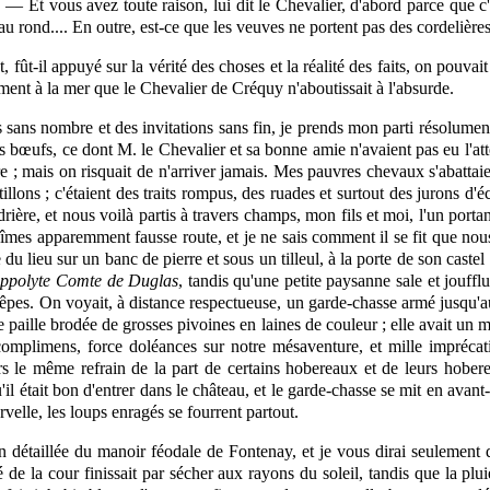
— Et vous avez toute raison, lui dit le Chevalier, d'abord parce que c'e
 rond.... En outre, est-ce que les veuves ne portent pas des cordelière
, fût-il appuyé sur la vérité des choses et la réalité des faits, on pouv
ment à la mer que le Chevalier de Créquy n'aboutissait à l'absurde.
 sans nombre et des invitations sans fin, je prends mon parti résolument
s bœufs, ce dont M. le Chevalier et sa bonne amie n'avaient pas eu l'att
re ; mais on risquait de n'arriver jamais. Mes pauvres chevaux s'abattai
illons ; c'étaient des traits rompus, des ruades et surtout des jurons d'
ière, et nous voilà partis à travers champs, mon fils et moi, l'un portan
fîmes apparemment fausse route, et je ne sais comment il se fit que nous
e
du lieu sur un banc de pierre et sous un tilleul, à la porte de son castel
ppolyte Comte de Duglas
, tandis qu'une petite paysanne sale et jouf
êpes. On voyait, à distance respectueuse, un garde-chasse armé jusqu'aux 
 paille brodée de grosses pivoines en laines de couleur ; elle avait un m
complimens, force doléances sur notre mésaventure, et mille imprécati
s le même refrain de la part de certains hobereaux et de leurs hoberell
 était bon d'entrer dans le château, et le garde-chasse se mit en avant-g
velle, les loups enragés se fourrent partout.
on détaillée du manoir féodale de Fontenay, et je vous dirai seulement 
vé de la cour
finissait
par sécher aux rayons du soleil, tandis que la plu