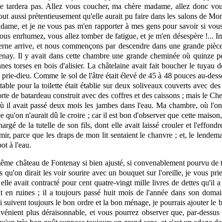
eci ne tardera pas. Allez vous coucher, ma chère madame, allez donc 
out aussi prétentieusement qu'elle aurait pu faire dans les salons de Mo
adame, et je ne vous pas m'en rapporter à mes gens pour savoir si v
s enrhumez, vous allez tomber de fatigue, et je m'en désespère !... Impos
anterne arrive, et nous commençons par descendre dans une grande
pièc
tenay. Il y avait dans cette chambre une grande cheminée où quinze p
torses en bois d'alisier. La châtelaine avait fait boucher le tuyau de
un prie-dieu. Comme le sol de l'âtre était élevé de 45 à 48 pouces au-de
 table pour la toilette était établie sur deux soliveaux couverts avec 
sorte de batardeau construit avec des coffres et des caissons ; mais le Che
 où il avait passé deux mois les jambes dans l'eau. Ma chambre, où l'o
 n'aurait dû le croire ; car il est bon d'observer que cette maison, t
argé de la tutelle de son fils, dont elle avait laissé crouler et l'effon
dormir, parce que les draps de mon
lit
sentaient le chanvre ; et, le lendema
ot à l'eau.
même château de Fontenay si bien ajusté, si convenablement pourvu de to
ais qu'on dirait les voir sourire avec un bouquet sur l'oreille, je vous pr
 elle avait contracté pour cent quatre-vingt mille livres de dettes qu'il
 en ruines ; il a toujours passé huit mois de l'année dans son domain
suivent toujours le bon ordre et la bon ménage, je pourrais ajouter le bo
vénient plus déraisonnable, et vous pourrez observer que, par-dessus 