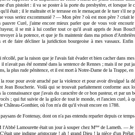
arme d'un pistolet : il va se poster à la porte du presbytère, et
lorsque
le c
il était ; il le maltraite et le terrasse en le menaçant de le tuer s'il ne 
ue vous seriez excommunié ? — Mon père ? où est mon père ? criait le j
pauvre Curé, j'aime encore mieux parler que de vous voir encourir
é frayeur, il se mit à lui confier tout ce qu'il avait appris de Jean Bou
nvoyer à la potence, et que je fis maintenir dans ma prison d'Ambrières
s et de faire décliner la juridiction bourgeoise à mes vassaux. Enfin
collé, par la raison que je l'avais fait évader et bien cacher dans mes se
e, il n'avait pas été nommé dans la sentence de Rennes ; mais il ne put 
ns, la plus rude pénitence, et il est mort à Notre-Dame de la Trappe, en
la roue pour avoir arraché par la violence et pour avoir divulgué la d
ent Jean Boucherie. Voilà qui se trouvait parfaitement conforme aux lo
s la connaissance que j'avais du caractère de ce bon pasteur, et par un b
cès ; qui fut suivie de la grâce de tout le monde, et l'ancien curé, à qu
 de Château-Gonthier, où l'on m'a dit qu'il vivait encore en 1788.
les paysans de Fontenay, dont on n'a pas entendu reparler depuis ce temps-
me
M l'Abbé Lamourette était un jour à souper chez M
de Lameth. — Je n'
. C'était une indigne aristocrate ! ah ! grand Dieu ! la nièce d'un Préla