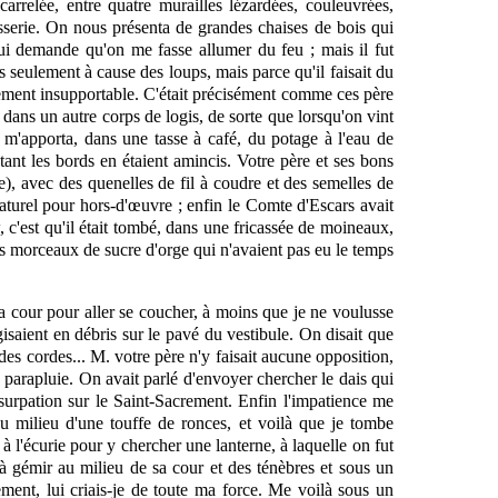
carrelée, entre quatre murailles lézardées, couleuvrées,
isserie. On nous présenta de grandes chaises de bois qui
t qui demande qu'on me fasse allumer du feu ; mais il fut
as seulement à cause des loups, mais parce qu'il faisait du
êtement insupportable. C'était précisément comme ces père
 dans un autre corps de logis, de sorte que lorsqu'on vint
n m'apporta, dans une tasse à café, du potage à l'eau de
, tant les bords en étaient amincis. Votre père et ses bons
e), avec des quenelles de fil à coudre et des semelles de
 naturel pour hors-d'œuvre ; enfin le Comte d'Escars avait
, c'est qu'il était tombé, dans une fricassée de moineaux,
tits morceaux de sucre d'orge qui n'avaient pas eu le temps
r la cour pour aller se coucher, à moins que je ne voulusse
gisaient en débris sur le pavé du vestibule. On disait que
c des cordes... M. votre père n'y faisait aucune opposition,
ns parapluie. On avait parlé d'envoyer chercher le dais qui
urpation sur le Saint-Sacrement. Enfin l'impatience me
au milieu d'une touffe de ronces, et voilà que je tombe
 l'écurie pour y chercher une lanterne, à laquelle on fut
t à gémir au milieu de sa cour et des ténèbres et sous un
ement, lui criais-je de toute ma force. Me voilà sous un