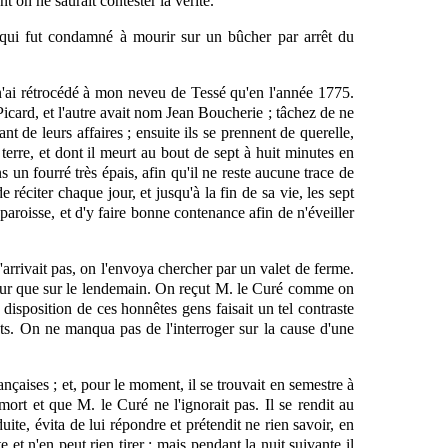
t on ne saurait contester la vérité.
, qui fut condamné à mourir sur un
bûcher
par arrêt du
n'ai rétrocédé à mon neveu de Tessé qu'en l'année 1775.
 Picard, et l'autre avait nom Jean Boucherie ; tâchez de ne
 de leurs affaires ; ensuite ils se prennent de querelle,
 terre, et dont il meurt au bout de sept à huit minutes en
 un fourré très épais, afin qu'il ne reste aucune trace de
e réciter chaque jour, et jusqu'à la fin de sa vie, les sept
 paroisse, et d'y faire bonne contenance afin de n'éveiller
'arrivait pas, on
l'envoya
chercher par un valet de ferme.
 retour que sur le lendemain. On reçut M. le Curé comme on
disposition de ces honnêtes gens faisait un tel contraste
glots. On ne manqua pas de l'interroger sur la cause d'une
rançaises ; et, pour le moment, il se trouvait en semestre à
mort et que M. le Curé ne l'ignorait pas. Il se rendit au
ite, évita de lui répondre et prétendit ne rien savoir, en
 et n'en peut rien tirer ; mais pendant la nuit suivante il