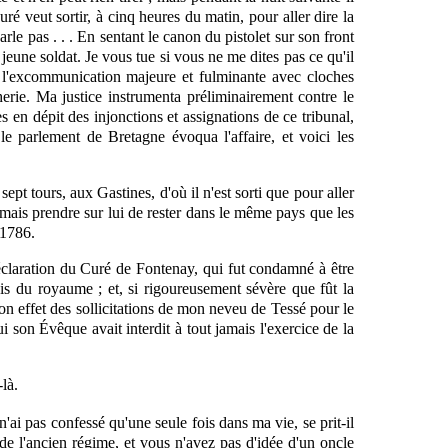
uré veut sortir, à cinq heures du matin, pour aller dire la
parle pas . . . En sentant le canon du pistolet sur son front
eune soldat. Je vous tue si vous ne me dites pas ce qu'il
 l'excommunication majeure et fulminante avec cloches
cherie. Ma justice instrumenta préliminairement contre le
 en dépit des injonctions et assignations de ce tribunal,
 le parlement de Bretagne évoqua l'affaire, et voici les
pt tours, aux Gastines, d'où il n'est sorti que pour aller
jamais prendre sur lui de rester dans le même pays que les
 1786.
éclaration du Curé de Fontenay, qui fut condamné à être
is du royaume ; et, si rigoureusement sévère que fût la
on effet des sollicitations de mon neveu de Tessé pour le
i son Évêque avait interdit à tout jamais l'exercice de la
là.
ai pas confessé qu'une seule fois dans ma vie, se prit-il
t de l'ancien régime, et vous n'avez pas d'idée d'un oncle