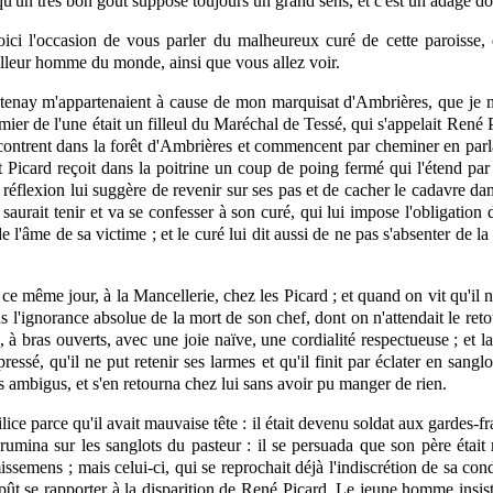
 qu'un très bon goût suppose toujours un grand sens, et c'est un adage don
ici l'occasion de vous parler du malheureux curé de cette paroisse
illeur homme du monde, ainsi que vous allez voir.
ntenay m'appartenaient à cause de mon marquisat d'Ambrières, que je 
rmier de l'une était un filleul du Maréchal de Tessé, qui s'appelait René
ntrent dans la forêt d'Ambrières et commencent par cheminer en parlant
 et Picard reçoit dans la poitrine un coup de poing fermé qui l'étend par
 réflexion lui suggère de revenir sur ses pas et de cacher le cadavre dans
saurait tenir et va se confesser à son curé, qui lui impose l'obligation d
e l'âme de sa victime ; et le curé lui dit aussi de ne pas s'absenter de la
e même jour, à la Mancellerie, chez les Picard ; et quand on vit qu'il n
 dans l'ignorance absolue de la mort de son chef, dont on n'attendait le
à bras ouverts, avec une joie naïve, une cordialité respectueuse ; et la 
pressé, qu'il ne put retenir ses larmes et qu'il finit par éclater en san
es ambigus, et s'en retourna chez lui sans avoir pu manger de rien.
milice parce qu'il avait mauvaise tête : il était devenu soldat aux gardes-f
 rumina sur les sanglots du pasteur : il se persuada que son père était 
ssemens ; mais celui-ci, qui se reprochait déjà l'indiscrétion de sa condu
i pût se rapporter à la disparition de René Picard. Le jeune homme insiste