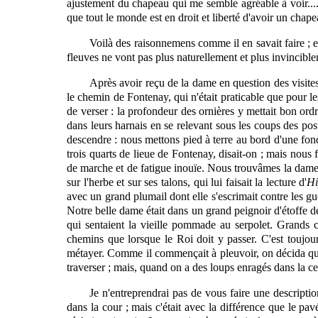
ajustement du chapeau qui me semble agréable à voir.... 
que tout le monde est en droit et liberté
d'avoir
un chapeau
Voilà des raisonnemens comme il en savait faire ; et
fleuves ne vont pas plus naturellement et plus invincible
Après avoir reçu de la dame en question des visites
le chemin de Fontenay, qui n'était praticable que pour le
de verser : la profondeur des ornières y mettait bon ord
dans leurs harnais en se relevant sous les coups des post
descendre : nous mettons pied à terre au bord d'une fondr
trois quarts de lieue de Fontenay, disait-on ; mais nous 
de marche et de fatigue inouïe. Nous trouvâmes la
dam
sur l'herbe et sur ses talons, qui lui faisait la lecture d'
Hi
avec un grand plumail dont elle s'escrimait contre les gu
Notre belle dame était dans un grand peignoir d'étoffe de
qui sentaient la vieille pommade au serpolet. Grands 
chemins que lorsque le Roi doit y passer. C'est toujour
métayer. Comme il commençait à pleuvoir, on décida qu'il
traverser ; mais, quand on a des loups enragés dans la cer
Je n'entreprendrai pas de vous faire une descripti
dans la cour ; mais c'était avec la différence que le pa