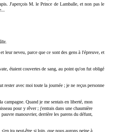
tapis. J'aperçois M. le Prince de Lamballe, et non pas le
...
lir.
et leur neveu, parce que ce sont des gens à l'épreuve, et
ate, étaient couvertes de sang, au point qu'on fut obligé
lut rester avec moi toute la journée ; je ne reçus personne
a campagne. Quand je me sentais en liberté, mon
ruisseau pour y rêver ; j'entrais dans une chaumière
n pauvre manouvrier, derrière les parens du défunt,
 s'en ira peut-être si loin, que nous aurons peine à