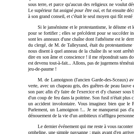
sous terre, et parce qu'aucun des religieux ne voulut dé
Le supérieur fut assigné
pour être ouï
, et fut ensuite dé
à son grand conseil, et c'était le seul moyen qui fût rest
Si le jansénisme et le protestantisme, le déisme et 
pour se fortifier ; elles se précèdent pour se succéder i
sont les anneaux d'une chaîne dont l'athéisme est le derni
du clergé, de M. de Talleyrand, était du protestantisme
nous disent à quel anneau de la chaîne ils se sont arrêtés
dire en son âme et conscience ! il me répondrait sans do
est devenu tout-à-fait... Allons, pas de jugemens témérair
jeu-de-paume !
M. de Lamoignon (l'ancien Garde-des-Sceaux) avait
verte, avec un chapeau gris, des guêtres de peau fauve et
son parc afin d'y faire de l'exercice et d'y chasser sous 
d'un coup de feu dans la poitrine. Son fusil n'était plus c
un accident involontaire. Vous imaginez bien que le Pa
Parlement, un Lamoignon !... Je ne manquerai pas d'ajo
dénouement de la vie d'un ambitieux n'affligea personne,
Le dernier événement qui me reste à vous raconter 
orpheline, une simple paysanne ; mais avant d'en arrive