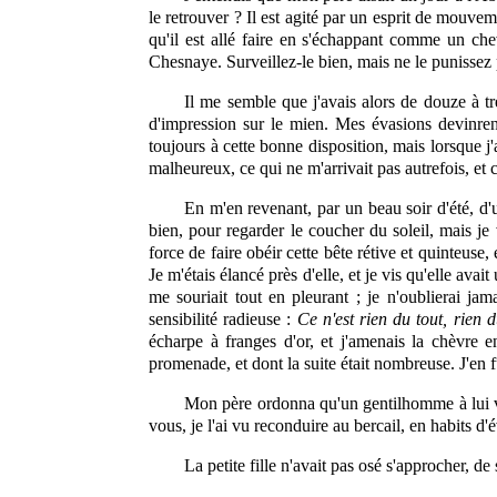
le retrouver ? Il est agité par un esprit de mouvem
qu'il est allé faire en s'échappant comme un chevr
Chesnaye. Surveillez-le bien,
mais
ne le punissez 
Il me semble que j'avais alors de douze à t
d'impression sur le mien. Mes évasions devinren
toujours à cette bonne disposition, mais lorsque j
malheureux, ce qui ne m'arrivait pas autrefois, et c
En m'en revenant, par un beau soir d'été, d'u
bien, pour regarder le coucher du soleil, mais je
force de faire obéir cette bête rétive et quinteuse, 
Je m'étais élancé près d'elle, et je vis qu'elle avai
me souriait tout en pleurant ; je n'oublierai ja
sensibilité
radieuse :
Ce n'est rien du tout, rien d
écharpe à franges d'or, et j'amenais la chèvre e
promenade, et dont la suite était nombreuse. J'en f
Mon père ordonna qu'un gentilhomme à lui v
vous, je l'ai vu reconduire au bercail, en habits d
La petite fille n'avait pas osé s'approcher, de