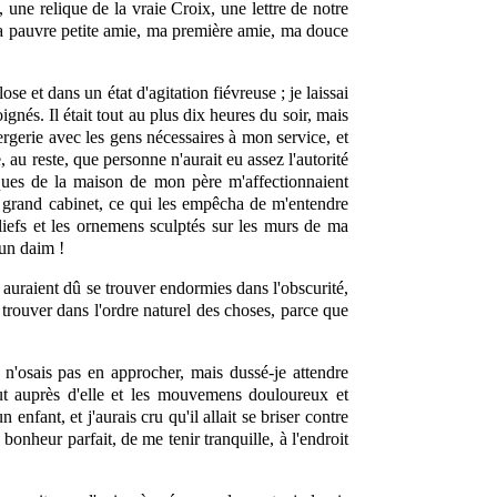
s, une relique de la vraie Croix, une lettre de notre
ma pauvre petite amie, ma première amie, ma douce
ose et dans un état d'agitation fiévreuse ; je laissai
nés. Il était tout au plus dix heures du soir, mais
rgerie avec les gens nécessaires à mon service, et
au reste, que personne n'aurait eu assez l'autorité
ques de la maison de mon père m'affectionnaient
 grand cabinet, ce qui les empêcha de m'entendre
liefs et les ornemens sculptés sur les murs de ma
 un daim !
 auraient dû se trouver endormies dans l'obscurité,
trouver dans l'ordre naturel des choses, parce que
e n'osais pas en approcher, mais dussé-je attendre
 tout auprès d'elle et les mouvemens douloureux et
nfant, et j'aurais cru qu'il allait se briser contre
 bonheur parfait, de me tenir tranquille, à l'endroit