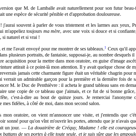
version que M. de Lamballe avait naturellement pour son futur beau-f
vait une espèce de sécurité pénible et d'approbation douloureuse.
 !
j'aurai
souvent à parler de vous tristement et les larmes aux yeux, Pr
qui m'appeliez toujours
ma mère
, avec une voix si douce et si confiant
si naturel et si vrai !
1
 et me l'avait envoyé pour me montrer de ses tableaux.
Ceux qu'il app
dans plusieurs portraits, de fantaisie, supposai-je, au nombre desquels il 
re acquisition pour la mettre dans mon oratoire, en guise d'image ascétiq
 peinture attirait à ce point-là mon attention. Il y avait quelque chose de
ne reverrais jamais cette charmante
figure
était un véritable chagrin pour 
 verrait un admirable garçon pour la première et la dernière fois de 
ncer M. le Duc de Penthièvre : il acheta le grand tableau sans en deman
ui faire une copie de ce tableau que j'aimais, et ce fut de si bonne grâc
fête, c'est-à-dire au bout de quinze jours. Je remerciai l'anonyme 
 de mes fidèles, à côté de moi, dans mon second salon.
ns mon oratoire, on vient m'annoncer une visite, et j'entendis que c'
voir sonné pour qu'on vînt m'ouvrir les portes, attendu que je n'avais qu
ait un jour. —
La douairière de Créquy, Madame ! elle est courageuse
 battans de ses portes à elle toute seule, et je suis sûre que les ampoule