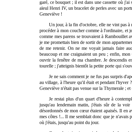
garé, ce bouquet ; il est dans une cassette où j'ai 
aïeul Henri IV, un bracelet de perles avec un po
Geneviève !
Un jour, à la fin d'octobre, elle ne vint pas à
procéder à mon coucher comme à l'ordinaire, et je 
comme mes parens se trouvaient à Rambouillet avec
je me promettais bien de sortir de mon appartement
de me retenir. On ne me voyait jamais faire au
beaucoup et me craignaient un peu ; enfin, mon 
ouvrir la fenêtre de ma chambre. Je descendis en
tourelle ; j'atteignis bientôt la petite porte qui 
Je ne sais comment je ne fus pas surpris d'ap
au village, à l'heure qu'il était et pendant l'hyver 
Geneviève n'était pas venue sur la Thymerale ; et
Je restai plus d'un quart d'heure à contempl
jusqu'au lendemain matin, j'étais sûr de la voir 
désordonnés de mon cœur étaient apaisés. Il en avai
mes côtes !... Il me semblait donc que je n'avais pl
où j'étais, jusqu'au point du jour.