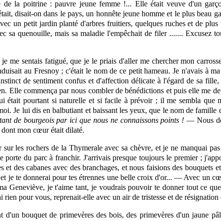
de la poitrine : pauvre jeune femme !... Elle était veuve d'un garç
C'était, disait-on dans le pays, un honnête jeune homme et le plus beau 
ec un petit jardin planté d'arbres fruitiers, quelques ruches et de plu
avec sa quenouille,
mais
sa maladie l'empêchait de filer ....... Excusez t
e me sentais fatigué, que je le priais d'aller me chercher mon carrosse 
conduisait au Fresnoy ; c'était le nom de ce petit hameau. Je n'avais à ma 
stinct de sentiment confus et d'affection délicate à l'égard de sa fille,
e rien. Elle commença par nous combler de bénédictions et puis elle me d
i était pourtant si naturelle et si facile à prévoir ; il me sembla que 
moi. Je lui dis en balbutiant et baissant les yeux, que le nom de famille
 tant de bourgeois par ici que nous ne connaissons points !
— Nous deme
 dont mon cœur était dilaté.
 sur les rochers de la Thymerale avec sa chèvre, et je ne manquai pas
e porte du parc à franchir. J'arrivais presque toujours le premier ; j'app
s et des cabanes avec des branchages, et nous faisions des bouquets et
 et je te donnerai pour tes étrennes une belle croix d'or... — Avec un cœ
a Geneviève, je t'aime tant, je voudrais pouvoir te donner tout ce que
i rien pour vous, reprenait-elle avec un air de tristesse et de résignation
t d'un bouquet de primevères des bois, des primevères d'un jaune pâle, 