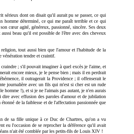
it sérieux dont on disait qu'il aurait pu se passer, ce qui
d'un homme déterminé, ce qui me paraît terrible et ce qui
 de son cœur agité, généreux, passionné, sincère. Ses deux
 aussi beau qu'il est possible de l'être avec des cheveux
eligion, tout aussi bien que l'amour et l'habitude de la
 vénération tendre et craintif.
raindre ; s'il pouvait imaginer à quel excès je l'aime, et
erait encore mieux, je le pense bien ; mais il en perdrait
hémence, il outragerait la Providence ; il offenserait le
nte journalière avec un fils qui m'est si cher est un rude
e homme !), et si je ne l'aimais pas autant, je n'en aurais
i dire avec effusion des paroles d'amour et de jubilation
n étonné de la faiblesse et de l'affectation passionnée que
in de sa fille unique à ce Duc de Chartres, qu'on a vu
t eu l'occasion de se reprocher la déférence qu'il avait
léans n'ait été comblée par les petits-fils de Louis XIV !