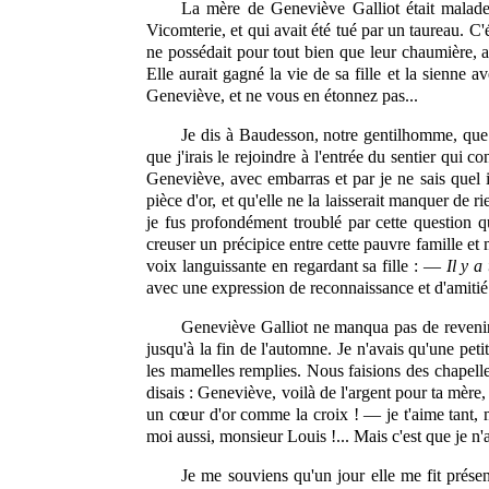
La mère de Geneviève Galliot était malade 
Vicomterie, et qui avait été tué par un taureau. 
ne possédait pour tout bien que leur chaumière, av
Elle aurait gagné la vie de sa fille et la sienne 
Geneviève, et ne vous en étonnez pas...
Je dis à Baudesson, notre gentilhomme, que j
que j'irais le rejoindre à l'entrée du sentier qui 
Geneviève, avec embarras et par je ne sais quel in
pièce d'or, et qu'elle ne la laisserait manquer d
je fus profondément troublé par cette question qu
creuser un précipice entre cette pauvre famille et 
voix languissante en regardant sa fille : —
Il y a
avec une expression de reconnaissance et d'amitié
Geneviève Galliot ne manqua pas de revenir
jusqu'à la fin de l'automne. Je n'avais qu'une petit
les mamelles remplies. Nous faisions des chapelle
disais : Geneviève, voilà de l'argent pour ta mère,
un cœur d'or comme la croix ! — je t'aime tant, m
moi aussi, monsieur Louis !... Mais c'est que je n'a
Je me souviens qu'un jour elle me fit présen