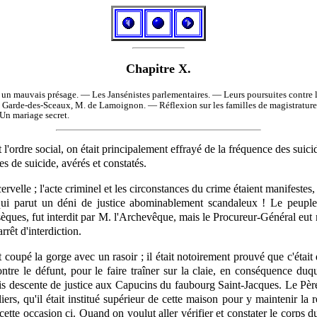
Chapitre X.
t un mauvais présage. — Les Jansénistes parlementaires. — Leurs poursuites contre
 Garde-des-Sceaux, M. de Lamoignon. — Réflexion sur les familles de magistrature 
Un mariage secret.
'ordre social, on était principalement effrayé de la fréquence des suici
s de suicide, avérés et constatés.
velle ; l'acte criminel et les circonstances du crime étaient manifestes, m
qui parut un déni de justice abominablement scandaleux ! Le peuple 
èques, fut interdit par M. l'Archevêque, mais le Procureur-Général eut 
rêt d'interdiction.
t coupé la gorge avec un rasoir ; il était notoirement prouvé que c'étai
tre le défunt, pour le faire traîner sur la claie, en conséquence du
uis descente de justice aux Capucins du faubourg Saint-Jacques. Le Pèr
s, qu'il était institué supérieur de cette maison pour y maintenir la 
n cette occasion ci. Quand on voulut aller vérifier et constater le corps du