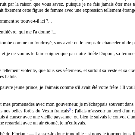
 bruit par la raison que vous savez, puisque je ne fais jamais ôter mes 
t fixement cette figure de femme avec une expression tellement étrange
ment se trouve-t-il ici ?...
thièvre, qui me l'a donné !...
ui tombe comme un foudroyé, sans avoir eu le temps de chanceler ni de pâ
et je ne voulus le faire soigner que par notre fidèle Dupont, sa femme 
llement violente, que tous ses vêtemens, et surtout sa veste et sa crav
es habits.
pauvre jeune prince, je l'aimais comme s'il avait été votre frère ! Il vou
t mes promenades avec mon gouverneur, je m'échappais souvent dans l
3
ns nos belles forêts du Vexin français
; j'allais m'asseoir au bord d'un 
tais à causer avec une vieille paysanne, ou bien je suivais le convoi d'u
me regardait avec un air étonné, je m'enfuyais.
bé de Florian : — Laissez-le donc tranquille ; si nous le tourmentons, il