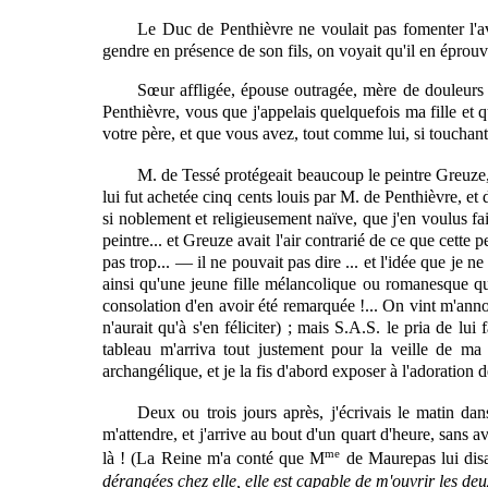
Le Duc de Penthièvre ne voulait pas fomenter l'a
gendre en présence de son fils, on voyait qu'il en éprou
Sœur affligée, épouse outragée, mère de douleurs
Penthièvre, vous que j'appelais quelquefois ma fille et 
votre père, et que vous avez, tout comme lui, si touchant, 
M. de Tessé protégeait beaucoup le peintre Greuze,
lui fut achetée cinq cents louis par M. de Penthièvre, et 
si noblement et religieusement naïve, que j'en voulus fai
peintre... et Greuze avait l'air contrarié de ce que cette
pas trop... — il ne pouvait pas dire ... et l'idée que je 
ainsi qu'une jeune fille mélancolique ou romanesque qui
consolation d'en avoir été remarquée !... On vint m'anno
n'aurait qu'à s'en féliciter) ; mais S.A.S. le pria de l
tableau m'arriva tout justement pour la veille de ma 
archangélique, et je la fis d'abord exposer à l'adoration
Deux ou trois jours après, j'écrivais le matin da
m'attendre, et j'arrive au bout d'un quart d'heure, sans a
me
là ! (La Reine m'a conté que M
de
Maurepas
lui dis
dérangées chez elle, elle est capable de m'ouvrir les deux