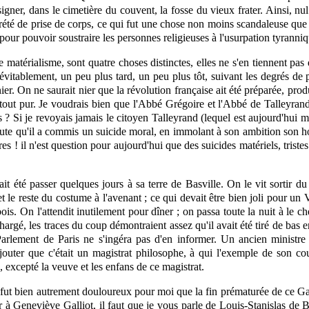
signer, dans le cimetière du couvent, la fosse du vieux frater. Ainsi, 
crété de prise de corps, ce qui fut une chose non moins scandaleuse que l
é pour pouvoir soustraire les personnes
religieuses
à l'usurpation tyranniq
le matérialisme, sont quatre choses distinctes, elles ne s'en tiennent pas
névitablement, un peu plus tard, un peu plus tôt, suivant les degrés de 
er. On ne saurait nier que la révolution française ait été préparée, produ
 tout pur. Je voudrais bien que l'Abbé Grégoire et l'Abbé de Talleyrand
 ? Si je revoyais jamais le citoyen Talleyrand (lequel est aujourd'hui mi
ute qu'il a commis un suicide moral, en immolant à son ambition son honn
es ! il n'est question pour aujourd'hui que des suicides matériels, trist
 été passer quelques jours à sa terre de Basville. On le vit sortir 
 le reste du costume à l'avenant ; ce qui devait être bien joli pour un Vi
bois. On l'attendit inutilement pour dîner ; on passa toute la nuit à le c
hargé, les traces du coup démontraient assez qu'il avait été tiré de bas e
rlement de Paris ne s'ingéra pas d'en informer. Un ancien ministre d
uter que c'était un magistrat philosophe, à qui l'exemple de son cou
 excepté la veuve et les enfans de ce magistrat.
fut bien autrement douloureux pour moi que la fin prématurée de ce Gar
r à Geneviève Galliot, il faut que je vous parle de Louis-Stanislas de 