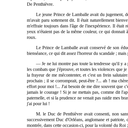
De Penthièvre.
Le jeune Prince de Lamballe avait du jugement, de 
m'avait paru sottement dit. Il était naturellement bienv
m'effraie toujours dans l'âge de l'inexpérience. Il était
yeux n'étaient pas de la même couleur, ce qui donnait à 
roux.
Le Prince de Lamballe avait conservé de son éducat
bienséance, ce qui dit assez l'horreur du scandale ; mais 
— Je ne lui montre pas toute la tendresse qu'il y a 
les combats que j'éprouve, et toutes les violences que je
la frayeur de me mécontenter, et c'est un frein salutair
prochain ; il se corromprait, peut-être ?... ah ! ma chèr
effort pour moi !... J'ai besoin de me dire souvent que c'
jamais le courage ! Si je ne mettais pas, comme dit l'ap
paternelle, et si la prudence ne venait pas raidir mes bra
j'ai pour lui !
M. le Duc de Penthièvre avait consenti, non sans
successivement Duc d'Orléans, anglomane et patriote, dé
montrée, dans cette occasion-ci, pour la volonté du Roi ; 