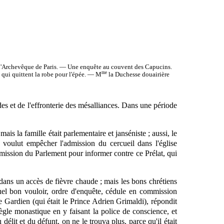
 l'Archevêque de Paris. — Une enquête au couvent des Capucins.
me
qui quittent la robe pour l'épée. — M
la Duchesse douairière
des et de l'effronterie des mésalliances. Dans une période
ais la famille était parlementaire et janséniste ; aussi, le
voulut empêcher l'admission du cercueil dans l'église
mission du Parlement pour informer contre ce Prélat, qui
t dans un accès de fièvre chaude ; mais les bons chrétiens
quel bon vouloir, ordre d'enquête, cédule en commission
e Gardien (qui était le Prince Adrien Grimaldi), répondit
règle monastique en y faisant la police de conscience, et
 délit et du défunt, on ne le trouva plus, parce qu'il était