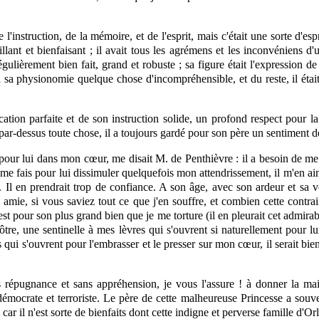
l'instruction, de la mémoire, et de l'esprit, mais
c'était
une sorte d'espr
eillant et bienfaisant ; il avait tous les agrémens et les inconvéniens 
 régulièrement bien fait, grand et robuste ; sa figure était l'expression
sa physionomie quelque chose d'incompréhensible, et du reste, il était
ion parfaite et de son instruction solide, un profond respect pour la r
par-dessus toute chose, il a toujours gardé pour son père un sentiment de
pour lui dans mon cœur, me disait M. de Penthièvre : il a besoin de me c
 me fais pour lui dissimuler quelquefois mon attendrissement, il m'en aim
e. Il en prendrait trop de confiance. A son âge, avec son ardeur et sa vé
e
amie,
si vous saviez tout ce que j'en souffre, et combien cette contrai
est pour son plus grand bien que je me torture (il en pleurait cet admirabl
ôtre, une sentinelle à mes lèvres qui s'ouvrent si naturellement pour lu
s qui s'ouvrent pour l'embrasser et le presser sur mon cœur, il serait bie
 répugnance et sans appréhension, je vous l'assure ! à donner la ma
mocrate et terroriste. Le père de cette malheureuse Princesse a souven
car il n'est sorte de bienfaits dont cette indigne et perverse famille d'Or