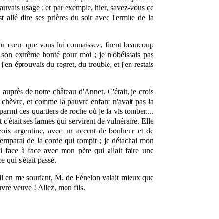
 mauvais usage ; et par exemple, hier, savez-vous ce
t allé dire ses prières du soir avec l'ermite de la
 du cœur que vous lui connaissez, firent beaucoup
 son extrême bonté pour moi ; je n'obéissais pas
en éprouvais du regret, du trouble, et j'en restais
 auprès de notre château d'Annet. C'était, je crois
e chèvre, et comme la pauvre enfant n'avait pas la
e parmi des quartiers de roche où je la vis tomber....
t c'était ses larmes qui servirent de vulnéraire. Elle
e voix argentine, avec un accent de bonheur et de
m'emparai de la corde qui rompit ; je détachai mon
ai face à face avec mon père qui allait faire une
e qui s'était passé.
l en me souriant, M. de Fénelon valait mieux que
uvre veuve ! Allez, mon fils.