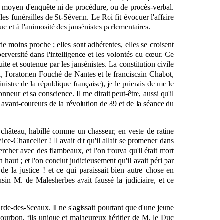
nul moyen d'enquête ni de procédure, ou de procès-verbal.
es funérailles de St-Séverin. Le Roi fit évoquer l'affaire
ue et à l'animosité des jansénistes parlementaires.
 de moins proche ; elles sont adhérentes, elles se croisent
perversité dans l'intelligence et les volontés du cœur. Ce
ite et soutenue par les jansénistes. La constitution civile
, l'oratorien Fouché de Nantes et le franciscain Chabot,
nistre de la république française), je le prierais de me le
eur et sa conscience. Il me dirait peut-être, aussi qu'il
es avant-coureurs de la révolution de 89 et de la séance du
du château, habillé comme
un
chasseur, en veste de ratine
ce-Chancelier ! Il avait dit qu'il allait se promener dans
hercher avec des flambeaux, et l'on trouva qu'il était mort
n haut ; et l'on conclut judicieusement qu'il avait péri par
e la justice ! et ce qui paraissait bien autre chose en
sin M. de Malesherbes avait faussé la judiciaire, et ce
de-des-Sceaux. Il ne s'agissait pourtant que d'une jeune
Bourbon, fils unique et malheureux héritier de M. le Duc