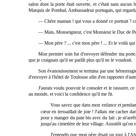
salon dont la porte était ouverte, et c'était sans aucun
Marquis de Pombal, Ambassadeur portugais, qui regardai
— Chère maman ! qui vous a donné ce portrait ? com
— Mais, Monseigneur, c'est Monsieur le Duc de Pen
— Mon père ? ... c'est mon père ! ... Et le voilà q
Mon premier soin fut d'envoyer défendre ma porte, 
que je craignais qu'il ne parlât plus qu'il ne le voudrait.
Son évanouissement se termina par une hémorragie te
d'envoyer à l'hôtel de Toulouse afin d'en rapporter d'autr
J'aurais voulu pouvoir le consoler et le rassurer,
ce
au monde, et voici la confidence qu'il me fit.
Vous savez que dans mon enfance et pendan
cœur en tressaillait de joie ! J'allais me cacher da
pour y manger du pain bis avec du lait ; je m'arrê
jusqu'au cimetière de leur village. Aussitôt qu'on 
J'entendis que mon père disait un jour à l'Ab