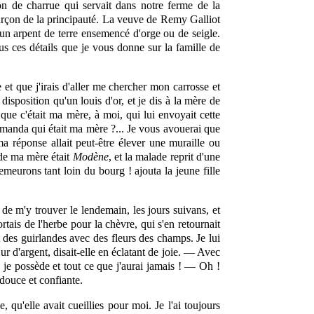
on de charrue qui servait dans notre ferme de la
garçon de la principauté. La veuve de Remy Galliot
s un arpent de terre ensemencé d'orge ou de seigle.
ous ces détails que je vous donne sur la famille de
et que j'irais d'aller me chercher mon carrosse et
disposition qu'un louis d'or, et je dis à la mère de
 que c'était ma mère, à moi, qui lui envoyait cette
emanda qui était ma mère ?... Je vous avouerai que
ma réponse allait peut-être élever une muraille ou
 de ma mère était
Modène
, et la malade reprit d'une
urons tant loin du bourg ! ajouta la jeune fille
 de m'y trouver le lendemain,
les
jours suivans, et
ortais de l'herbe pour la chèvre, qui s'en retournait
 des guirlandes avec des fleurs des champs. Je lui
ur d'argent, disait-elle en éclatant de joie. — Avec
 je possède et tout ce que j'aurai jamais ! — Oh !
 douce et confiante.
qu'elle avait cueillies pour moi. Je l'ai toujours