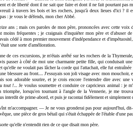
ent et de liberté dont il ne sait que faire et dont il ne fait pourtant pas
euil à travers les bois et les rochers, jusqu'à deux lieues d'ici ? il es
pas : je vous le défends, mon cher Abbé.
reize ans ; mais ces paroles de mon père, prononcées avec cette voix
t moins fréquentes ; je craignais d'inquiéter mon père et d'abuser de
'avais cédé à mon premier mouvement d'indépendance et d'impétuosité, j'
'était une sorte d'amélioration.
ne de ces excursions, je m'étais arrêté sur les rochers de la Thymerale,
 vis passer à côté de moi une charmante petite fille, qui conduisait un
et qu'elle ne voulait pas lâcher la corde qui l'attachait, elle fut entraîné
t une blessure au front.... J'essuyais son joli visage avec mon mouchoir, e
mais son adorable sourire, et je crois encore l'entendre dire avec un
u tout !
... Je voulus soumettre et conduire ce capricieux animal : je 
n triomphe, lorsqu'en tournant à l'angle de la Vennerie, je me trouv
us interdit de prime-abord, et puis je racontai fidèlement et simplement c
înt m'accompagner. — Je ne vous gronderai pas pour aujourd'hui, dit-i
'évêque, une pièce de gros bétail qui s'était échappée de l'étable d'une pa
 sorte qu'elle n'entendit rien de ce que disait mon père.