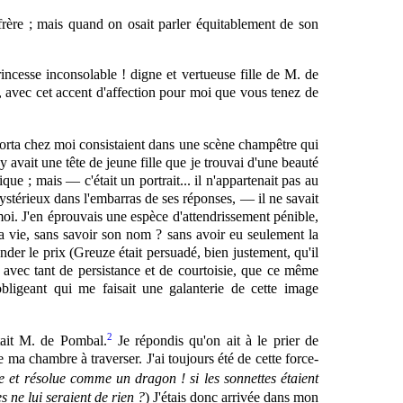
rère ; mais quand on osait parler équitablement de son
incesse inconsolable ! digne et vertueuse fille de M. de
e, avec cet accent d'affection pour moi que vous tenez de
orta chez moi consistaient dans une scène champêtre qui
y avait une tête de jeune fille que je trouvai d'une beauté
ue ; mais — c'était un portrait... il n'appartenait pas au
 mystérieux dans l'embarras de ses réponses, — il ne savait
moi. J'en éprouvais une espèce d'attendrissement pénible,
sa vie, sans savoir son nom ? sans avoir eu seulement la
der le prix (Greuze était persuadé, bien justement, qu'il
e, avec tant de persistance et de courtoisie, que ce même
obligeant qui me faisait une galanterie de cette image
2
était M. de Pombal.
Je répondis qu'on ait à le prier de
e ma chambre à traverser. J'ai toujours été de cette force-
 et résolue comme un dragon ! si les sonnettes étaient
s ne lui seraient de rien ?
) J'étais donc arrivée dans mon