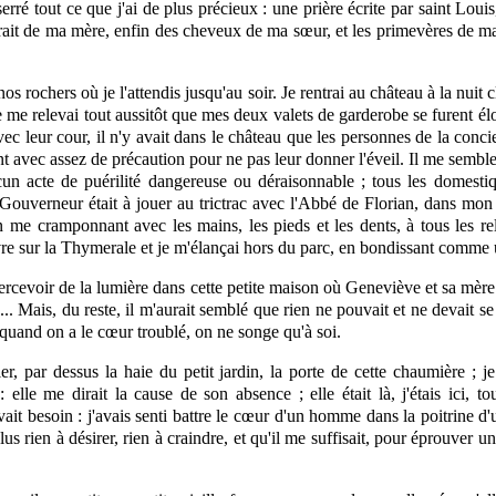
serré tout ce que j'ai de plus précieux : une prière écrite par saint Loui
rtrait de ma mère, enfin des cheveux de ma sœur, et les primevères de 
 nos rochers où je l'attendis jusqu'au soir. Je
rentrai
au château à la nuit cl
me relevai tout aussitôt que mes deux valets de garderobe se furent éloig
 leur cour, il n'y avait dans le château que les personnes de la concie
 avec assez de précaution pour ne pas leur donner l'éveil. Il me semble, 
cun acte de puérilité dangereuse ou déraisonnable ; tous les domesti
Gouverneur était à jouer au trictrac avec l'Abbé de Florian, dans mon
 me cramponnant avec les mains, les pieds et les dents, à tous les re
s'ouvre sur la Thymerale et je m'élançai hors du parc, en bondissant comme
ercevoir de la lumière dans cette petite maison où Geneviève et sa mère
?... Mais, du reste,
il
m'aurait semblé que rien ne pouvait et ne devait se 
 quand on a le cœur troublé, on ne songe qu'à soi.
er, par dessus la haie du petit jardin, la porte de cette chaumière ; j
: elle me dirait la cause de son absence ; elle était là, j'étais ici,
t besoin : j'avais senti battre le cœur d'un homme dans la poitrine d'un e
us rien à désirer, rien à craindre, et qu'il me suffisait, pour éprouver un