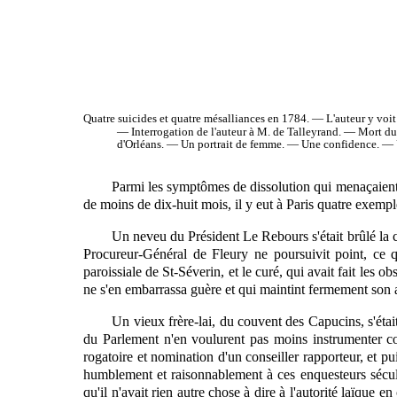
Quatre
suicides et quatre mésalliances en 1784. — L'auteur y voi
— Interrogation de l'auteur à M. de Talleyrand. — Mort du
d'Orléans. — Un portrait de femme. — Une confidence. — 
Parmi les symptômes de dissolution qui menaçaient l
de moins de dix-huit mois, il y eut à Paris quatre exemple
Un neveu du Président Le Rebours s'était brûlé la cer
Procureur-Général de Fleury ne poursuivit point, ce 
paroissiale de St-Séverin, et le curé, qui avait fait
les
obs
ne s'en embarrassa guère et qui maintint fermement son ar
Un vieux frère-lai, du couvent des Capucins, s'étai
du Parlement n'en voulurent pas moins instrumenter con
rogatoire et nomination d'un conseiller rapporteur, et p
humblement et raisonnablement à ces enquesteurs séculier
qu'il n'avait rien autre chose à dire à l'autorité laïque e