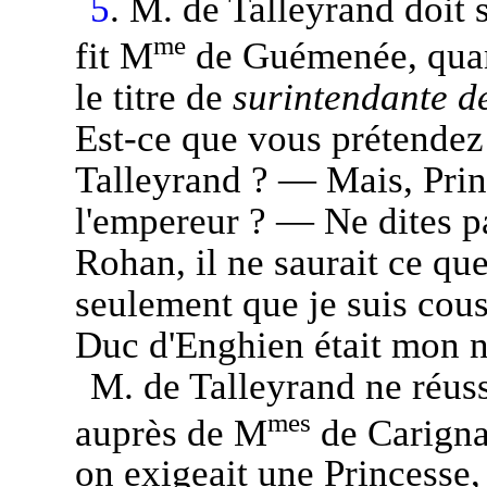
5
. M. de Talleyrand doit 
me
fit M
de Guémenée, quand
le titre de
surintendante de
Est-ce que vous prétende
Talleyrand ? — Mais, Prin
l'empereur ? — Ne dites pa
Rohan, il ne saurait ce qu
seulement que je suis cous
Duc d'Enghien était mon n
M. de Talleyrand ne réuss
mes
auprès de M
de Carigna
on exigeait une Princesse, 