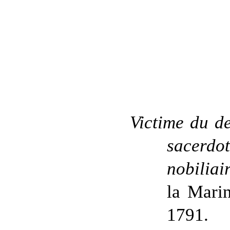
Victime du d
sacerd
nobiliai
la Mari
1791.