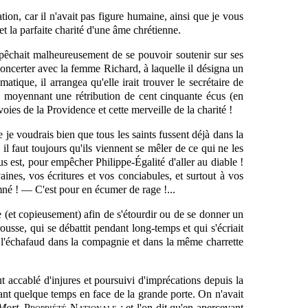
ation, car il n'avait pas figure humaine, ainsi que je vous
et la parfaite charité d'une âme chrétienne.
empêchait malheureusement de se pouvoir soutenir sur ses
 concerter avec la femme Richard, à laquelle il désigna un
matique, il arrangea qu'elle irait trouver le secrétaire de
on moyennant une rétribution de cent cinquante écus (en
voies de la Providence et cette merveille de la charité !
e voudrais bien que tous les saints fussent déjà dans la
il faut toujours qu'ils viennent se mêler de ce qui ne les
lus est, pour empêcher Philippe-Égalité d'aller au diable !
aines, vos écritures et vos conciabules,
et surtout à vos
amné ! — C'est pour en écumer de rage !...
e (et copieusement) afin de s'étourdir ou de se donner un
sse, qui se débattit pendant long-temps et qui s'écriait
à l'échafaud dans la compagnie et dans la même charrette
ut accablé d'injures et poursuivi d'imprécations depuis la
ndant quelque temps en face de la grande porte. On n'avait
 Mort
.
Propriété Nationale
; et l'on dit qu'en apercevant