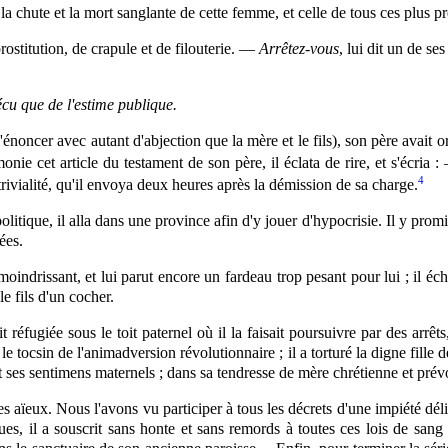
a chute et la mort sanglante de cette femme, et celle de tous ces plus pr
prostitution, de crapule et de filouterie. —
Arrêtez-vous
, lui dit un de se
 écu que de l'estime publique.
 s'énoncer avec autant d'abjection que la mère et
le
fils), son père avait 
nie cet article du testament de son père, il éclata de rire, et s'écria 
4
rivialité, qu'il envoya deux heures après la démission de sa charge.
tique, il alla dans une province afin d'y jouer d'hypocrisie. Il y promit to
ées.
amoindrissant, et lui parut encore un fardeau trop pesant pour lui ; il 
 le fils d'un cocher.
t réfugiée sous le toit paternel où il la faisait poursuivre par des arrêt
le tocsin de l'animadversion révolutionnaire ; il a torturé la digne fille d
et ses sentimens
maternels
; dans sa tendresse de mère chrétienne et prévo
es aïeux. Nous l'avons vu participer à tous les décrets d'une impiété délir
ues, il a souscrit sans honte et sans remords à toutes ces lois de sang q