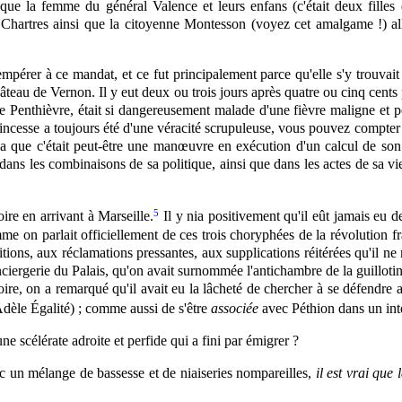
ue la femme du général Valence et leurs enfans (c'était deux filles d
nt Chartres ainsi que la citoyenne Montesson (voyez cet amalgame !) a
rer à ce mandat, et ce fut principalement parce qu'elle s'y trouvait dé
âteau de Vernon. Il y eut deux ou trois jours après quatre ou cinq cents pa
 Penthièvre, était si dangereusement malade d'une fièvre maligne et pern
incesse a toujours été d'une véracité scrupuleuse, vous pouvez compter qu
a que c'était peut-être une manœuvre en exécution d'un calcul de son 
 dans les combinaisons de sa politique, ainsi que dans les actes de sa vi
5
ire en arrivant à Marseille.
Il y nia
positivement
qu'il eût jamais eu de
e on parlait officiellement de ces trois choryphées de la révolution fr
ions, aux réclamations pressantes, aux supplications réitérées qu'il ne 
ciergerie du Palais, qu'on avait surnommée l'antichambre de la guillotin
toire, on a remarqué qu'il avait eu la lâcheté de chercher à se défend
Adèle Égalité) ; comme aussi de s'être
associée
avec Péthion dans un intér
e scélérate adroite et perfide qui a fini par émigrer ?
ec un mélange de bassesse et de niaiseries nompareilles,
il est vrai que