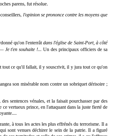
oches parens, fut résolue.
s conseillers,
l'opinion se prononce contre les moyens que
ordonné qu'on l'enterrât
dans l'église de Saint-Port, à côté
: —
Je t'en souhaite !...
Un des principaux officiers de sa
ut ce qu'il fallait, il y souscrivit, il y jura tout ce qu'on
échangea son misérable nom contre un sobriquet dérisoire ;
s, des sentences vénales, et la faisait pourchasser par des
e ce vertueux prince, en l'attaquant dans la juste fierté de
yante....
ante, à tous les actes les plus effrénés du terrorisme. Il a
ui sont venues déchirer le sein de la patrie. Il a figuré