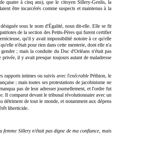
e quatre à cinq ans), que le citoyen Sillery-Genlis, la
llaient être incarcérés comme suspects et maintenus à la
signée sous le nom d'Égalité, nous dit-elle. Elle se fit
triotes de la section des Petits-Pères qui furent certifier
icieuse, qu'il y avait impossibilité notoire à ce qu'elle
'elle n'était pour rien dans cette menterie, dont elle n'a
gendre ; mais la conduite du Duc d'Orléans n'était pas
e privée, il y avait presque toujours autant de maladresse
s rapports intimes ou suivis avec l'
exécrable
Péthion, le
ançaise ; mais toutes ses protestations de jacobinisme ne
manqua pas de leur adresser journellement, et l'ordre fut
e. Il comparut devant le tribunal révolutionnaire avec un
re au détriment de tout le monde, et notamment aux dépens
êt liberticide.
 la femme Sillery n'était pas digne de ma confiance, mais