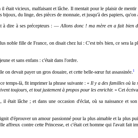
était vicieux, malfaisant et lâche. Il mentait pour le plaisir de mentir 
etits bijoux, du linge, des pièces de monnaie, et jusqu'à des papiers, qu'o
mit à dire à ses précepteurs : —
Allons donc ! ma mère en a fait bien d'
lus noble fille de France, on disait chez lui : C'est très bien, ce sera la p
une et sans enfans : c'était dans l'ordre.
1
lle on devait payer un gros douaire, et cette belle-sœur fut assassinée.
e temps-là, fit imprimer la phrase suivante : «
Il
y a des familles où la s
ivent toujours, et tout justement à propos pour les enrichir.
» Cet écriva
 était lâche ; et dans une occasion d'éclat, où sa naissance et son am
 feignit d'éprouver un amour passionné pour la plus aimable et la plus pui
le affreux contre cette Princesse, et c'était cet homme qui l'avait fait i