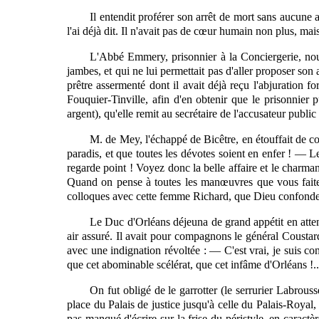
Il entendit proférer son arrêt de mort sans aucune a
l'ai déjà dit. Il n'avait pas de cœur humain non plus, ma
L'Abbé Emmery, prisonnier à la Conciergerie, nous 
jambes, et qui ne lui permettait pas d'aller proposer son
prêtre assermenté dont il avait déjà reçu l'abjuration for
Fouquier-Tinville, afin d'en obtenir que le prisonnier
argent), qu'elle remit au secrétaire de l'accusateur publi
M. de Mey, l'échappé de Bicêtre, en étouffait de c
paradis, et que toutes les dévotes soient en enfer ! — Le
regarde point ! Voyez donc la belle affaire et le charmant
Quand
on
pense à toutes les manœuvres que vous faites,
colloques avec cette femme Richard, que Dieu confonde . .
Le Duc d'Orléans déjeuna de grand appétit en attend
air assuré. Il avait pour compagnons le général Coustar
avec une indignation révoltée : — C'est vrai, je suis c
que cet abominable scélérat, que cet infâme d'Orléans !..
On fut obligé de le garrotter (le serrurier Labrous
place du Palais de justice jusqu'à celle du Palais-Royal,
pas manqué d'écrire sur la frise du péristyle, en caractè