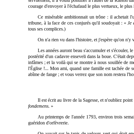
servilement, il a voulu pontifier à l'autel de la Raison da
courage d'envoyer à l'échafaud le plus vertueux, le plus 
Ce misérable ambitionnait un trône : il achetait l'
tribune, à la face de ces conjurés qu'il soudoyait : «
Je 
tous ses complices.)
On n'a rien vu dans l'histoire, et j'espère qu'on n'y
Les années auront beau s'accumuler et s'écouler, le 
postérité d'un cadavre enseveli dans la boue. C'était de
infâmes ; et la voilà qui se montre à nous souillée de me
l'Église !... Mon ami, quand une famille est tachée de s
abîme de fange ; et vous verrez que son nom restera l'h
Il est écrit au livre de la Sagesse, et n'oubliez poin
fondemens.
»
Au printemps de l'année 1793, environ trois semai
guéridon d'orfèvrerie.
On voyait sur le tapis de velours vert qui était 