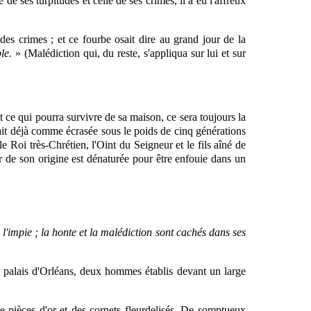
 de ses turpitudes et celle de ses crimes, il a eu l'affreux
 des crimes ; et ce fourbe osait dire au grand jour de la
le.
» (Malédiction qui, du reste, s'appliqua sur lui et sur
ut ce qui pourra survivre de sa maison, ce sera toujours la
était déjà comme écrasée sous le poids de cinq
générations
e Roi très-Chrétien, l'Oint du Seigneur et le fils aîné de
ur de son origine est dénaturée pour être enfouie dans un
'impie ; la honte et la malédiction sont cachés dans ses
u palais d'Orléans, deux hommes établis devant un large
e pièces d'or et des cornets fleurdelisés. De somptueux