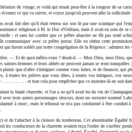
ltération de visage, et voilà qui tenait peut-être à la rougeur de sa carn
is écoutez ce qui
va
suivre, et voyez jusqu'où peuvent aller la sollicitude 
avait fait dire qu'il était retenu sur son lit par une sciatique qui l'
 assistance religieuse à M. le Duc d'Orléans, mais il avait eu soin de se
melle ; et sans lui confier que ce prêtre alsacien ne fût pas resté schis
 pût communiquer avec ce prêtre jureur. Elle en obtint cette permissi
c et qui furent soldés par notre congrégation de la Régence : admirez les 
olère. — Et de quoi mêlez-vous ? disait-il. — Mon Dieu, mon Dieu, que j
s saintes-femmes et leurs abbés ne peuvent jamais se tenir tranquilles ; 
 plaisir que d'aller s'intriguer comme vous faites, et de financer, qui p
 à toutes les prières que vous dites, à toutes vos intrigues, vos neuv
 . . . . . . . . . et tout cela pour empêcher que ce monstre-là ne soit d
ant la fatale charrette, et l'on a su qu'il avait bu du vin de Champagn
d avec trois autres personnages obscurs, dont un serrurier nommé Labrou
ondamné à mort ; mais le tribunal ne m'a pas condamné à être conduit 
.
se) et de l'attacher à la cloison du tombereau. Cet abominable Égalité f
 où les conducteurs de la charrette avaient reçu l'ordre de s'arrêter pe
res gigantesques et de trois couleurs,
Liberté, Égalité, Fraternité ou la