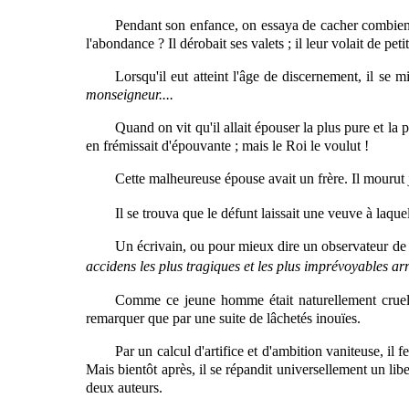
Pendant son enfance, on essaya de cacher combien il 
l'abondance ? Il dérobait ses valets ; il leur volait de p
Lorsqu'il eut atteint l'âge de discernement, il se 
monseigneur....
Quand on vit qu'il allait épouser la plus pure et la p
en frémissait d'épouvante ; mais le Roi le voulut !
Cette malheureuse épouse avait un frère. Il mourut je
Il se trouva que le défunt laissait une veuve à laque
Un écrivain, ou pour mieux dire un observateur de c
accidens les plus tragiques et les plus imprévoyables arr
Comme ce jeune homme était naturellement cruel, il
remarquer que par une suite de lâchetés inouïes.
Par un calcul d'artifice et d'ambition vaniteuse, il
Mais bientôt après, il se répandit universellement un libel
deux auteurs.