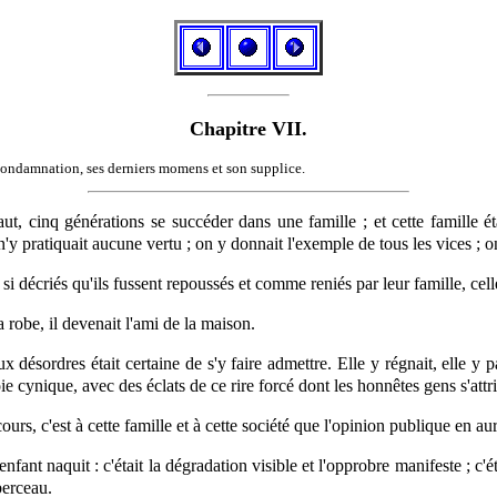
Chapitre VII.
ondamnation, ses derniers momens et son supplice.
aut, cinq générations se succéder dans une famille ; et cette famille ét
n'y pratiquait aucune vertu ; on y donnait l'exemple de tous les vices ; o
i décriés qu'ils fussent repoussés et comme reniés par leur famille, celle
 robe, il devenait l'ami de la maison.
ésordres était certaine de s'y faire admettre. Elle y régnait, elle y parl
ie cynique, avec des éclats de ce rire forcé dont les honnêtes gens s'attri
ours,
c'est à cette famille et à cette société que l'opinion publique en aur
 enfant naquit : c'était la dégradation visible et l'opprobre manifeste ; c'é
berceau.