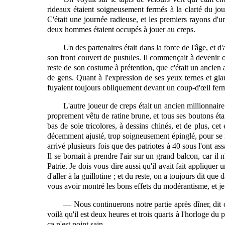
rideaux étaient soigneusement fermés à la clarté du jour
C'était une journée radieuse, et les premiers rayons d'un
deux hommes étaient occupés à jouer au creps.
Un des partenaires était dans la force de l'âge, et d
son front couvert de pustules. Il commençait à devenir o
reste de son costume à prétention, que c'était un ancien
de gens. Quant à l'expression de ses yeux ternes et gl
fuyaient toujours obliquement devant un coup-d'œil ferme
L'autre joueur de creps était un ancien millionnaire à
proprement vêtu de ratine brune, et tous ses boutons éta
bas de soie tricolores, à dessins chinés, et de plus, cet
décemment ajusté, trop soigneusement épinglé, pour se
arrivé plusieurs fois que des patriotes à 40 sous l'ont assa
Il se bornait à prendre l'air sur un grand balcon, car il
Patrie. Je dois vous dire aussi qu'il avait fait applique
d'aller à la guillotine ; et du reste, on a toujours dit qu
vous avoir montré les bons effets du modérantisme, et j
— Nous continuerons notre partie après dîner, dit c
voilà qu'il est deux heures et trois quarts à l'horloge du
ça n'est point sain.