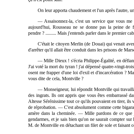
On leur apporta chaudement et l'un après l'autre, une 
—
Assaisonnez-la, c'est un service que vous me 
aujourd'hui, Rousseau ne se donne pas la peine de f
pendre ? ......... Mais j'entends parler dans le premier cab
C'était le citoyen Merlin (de Douai) qui venait ave
d'arrêter qu'il allait être conduit dans les prisons de Marse
— Mille Dieux ! s'écria Philippe-Égalité, en défian
J'ai voté la mort du tyran ! j'ai dépensé quatre-vingt-trois
osent me frapper d'une loi d'exil et d'incarcération ? Ma
vous dite de cela, Montville ?
— Monseigneur, lui répondit Montville qui travailla
des ingrats. Ils ont appris que vous êtes embarrassé d
Altesse Sérénissime tout ce qu'ils pouvaient en tirer, ils
de réprobation. — C'est absolument comme cette bigarade 
amère dans la cheminée. — Mille pardons de ce que j'ai f
gendarmes, et je sais bien qu'on ne saurait compter sur l
M. de Montville en détachant un filet de sole et faisant 