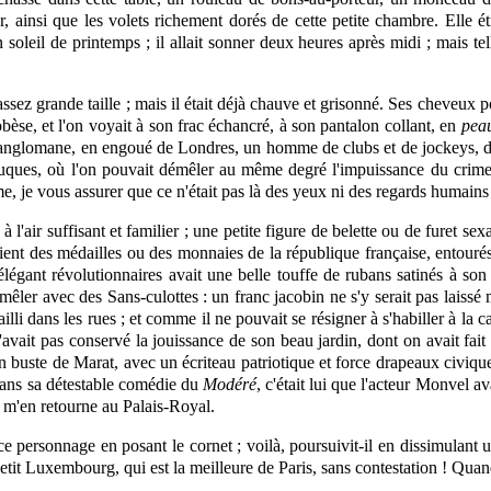
, ainsi que les volets richement dorés de cette petite chambre. Elle é
 soleil de printemps ; il allait sonner deux heures après midi ; mais te
'assez grande taille ; mais il était déjà chauve et grisonné. Ses cheveux p
bèse, et l'on voyait à son frac échancré, à son pantalon collant, en
pea
 anglomane, en engoué de Londres, un homme de clubs et de jockeys, de ch
auques, où l'on pouvait démêler au même degré l'impuissance du crime e
, je vous assurer que ce n'était pas là des yeux ni des regards humains
 l'air suffisant et familier ; une petite figure de belette ou de furet sex
ient des médailles ou des monnaies de la république française, entourés d
 élégant révolutionnaires avait une belle touffe de rubans satinés à son
mêler
avec des Sans-culottes : un franc jacobin ne s'y serait pas laissé 
illi dans les rues ; et comme il ne pouvait se résigner à s'habiller à la c
 n'avait pas conservé la jouissance de son beau jardin, dont on avait fait
r un buste de Marat, avec un écriteau patriotique et force drapeaux civiq
e dans sa détestable comédie du
Modéré
, c'était lui que l'acteur Monvel av
e m'en retourne au Palais-Royal.
e personnage en posant le cornet ; voilà, poursuivit-il en dissimulant u
 petit Luxembourg, qui est la meilleure de Paris, sans contestation ! Quan