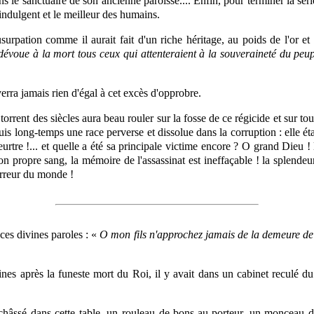
ns le sanctuaire de son ancienne paroisse.... Enfin, pour terminer la série
indulgent et le meilleur des humains.
usurpation comme il aurait fait d'un riche héritage, au poids de l'or et
dévoue à la mort tous ceux qui attenteraient à la souveraineté du peup
 verra jamais rien d'égal à cet excès d'opprobre.
torrent des siècles aura beau rouler sur la fosse de ce régicide et sur to
puis long-temps une race perverse et dissolue dans la corruption : elle 
urtre !... et quelle a été sa principale victime encore ? O grand Dieu ! l
on propre sang, la mémoire de l'assassinat est ineffaçable ! la splende
orreur du monde !
t ces divines paroles : «
O mon fils n'approchez jamais de la demeure de l
nes après la funeste mort du Roi, il y avait dans un cabinet reculé d
enchâssé dans cette table, un rouleau de bons-au-porteur, un monceau d