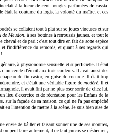
tincelait à la lueur de cent bougies parfumées de cassia.
lle était la coutume
du
logis, la volonté du maître, et ces
oudrés se collaient tout à plat sur se joues vineuses et sur
u de Meudon
, à ses bottines à retroussis jaunes, et tout le
eval et de pari : c'est tout dire en fait de sotte espèce
t l'indifférence du remords, et quant à ses regards qui
 !
agénaire, à physionomie sensuelle et superficielle. Il était
'un cercle d'émail aux trois couleurs. Il avait aussi des
 chapeau de fin castor, en guise de cocarde. Il était trop
méprendre, et c'était une véritable figure de
modéré
. Il et
armagnole, il avait fini par ne plus oser sortir de chez lui.
 un lieu d'exercice et de récréation pour les Enfans de la
ues, sur la façade de sa maison, ce qui ne l'a pas empêché
ait eu l'intention de mettre à la scène. Je suis bien aise de
ne envie de bâiller et faisant sonner une de ses montres,
d on peut faire autrement, il ne faut jamais se désheurer ;