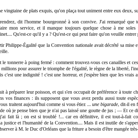
vingtaine de plats exquis, qu'on plaça tout uniment entre eux deux, sur cet
rendrez, dit l'homme bourgeonné à son convive. J'ai remarqué que t
aire mon service, et il manque toujours quelque chose à me soles f
inet.... Qu'est-ce qu'il y a ? Qu'est-ce qui peut faire qu'on veuille entrer
rtir Philippe-Égalité que la Convention nationale avait décrété sa mise 
ille.
t le tonnerre à poing fermé : comment trouvez-vous ces canailles et ces 
 millions pour assurer le triomphe de l'égalité, le règne de la liberté, l'
is c'est une indignité ! c'est une horreur, et j'espère bien que les vrais
it à préparer leur poisson, et qui s'en occupait de préférence à toute c
ans vos
finances
: ils supposent que vous avez perdu aussi toute espèc
 vous traitent aujourd'hui comme si vous étiez ...
une bigarade
, dit-il e
où je pense bien que je n'ai pas laissé une goutte de jus ; — Et ce disa
ait là ; on est si troublé !... car en définitive, il est tout-à-fait co
a justice et l'humanité de la Convention.... Mais il est inutile de s'appe
observer à M. le Duc d'Orléans que la friture a besoin d'être mangée très