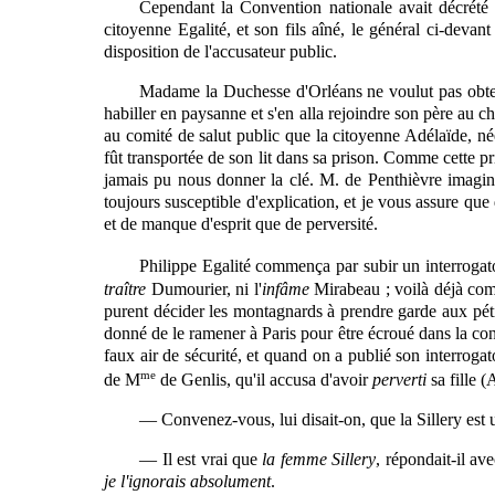
Cependant la Convention nationale avait décrété q
citoyenne Egalité, et son fils aîné, le général ci-deva
disposition de l'accusateur public.
Madame la Duchesse d'Orléans ne voulut pas obtempé
habiller en paysanne
et
s'en alla rejoindre son père au ch
au comité de salut public que la citoyenne Adélaïde, née
fût transportée de son lit dans sa prison. Comme cette pr
jamais pu nous donner la clé. M. de Penthièvre imagin
toujours susceptible d'explication, et je vous assure que
et de manque d'esprit que de perversité.
Philippe Egalité commença par subir un interrogato
traître
Dumourier, ni l'
infâme
Mirabeau ; voilà déjà comm
purent décider les montagnards à prendre garde aux pétit
donné de le ramener à Paris pour être écroué dans la con
faux air de sécurité, et quand on a publié son interroga
me
de M
de Genlis, qu'il accusa d'avoir
perverti
sa fille (
— Convenez-vous, lui disait-on, que la Sillery est un
— Il est vrai que
la femme Sillery
, répondait-il av
je l'ignorais absolument
.