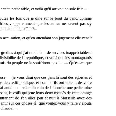
te petite table, et voilà qu'il arrive une sole frite....
outes les fois que je dîne sur le bout du banc, comme
rites ; apparemment que les autres ne savent pas s'y
 pendant que je dîne ?...
en accusation, et qu'en attendant son jugement elle venait
gredins à qui j'ai rendu tant de services inappréciables !
indivisibilité de la république, et voilà que les montagnards
 amis du peuple ne le souffriront pas !... — Qu'est-ce que
hose, — je vous dirai que ces gens-là sont des égoïstes et
e de crédit politique, et comme ils ont obtenu de votre
n faisant du sourcil et du coin de la bouche une petite mine
nt, le voilà qui jette leurs deux moitiés de cette orange
ntrariant de s'en aller jour et nuit à Marseille avec des
santir sur ces choses-là, que voulez-vous y faire ? ajouta
-chaude !...