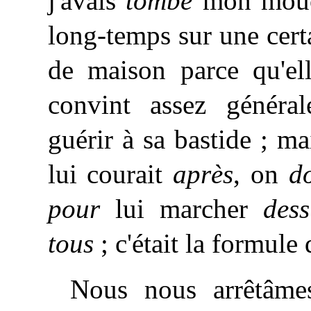
j'avais
tombé
mon mouc
long-temps sur une cer
de maison parce qu'e
convint assez généra
guérir à sa bastide ; ma
lui courait
après
, on
d
pour
lui marcher
dess
tous
; c'était la formule
Nous
nous arrêtâme