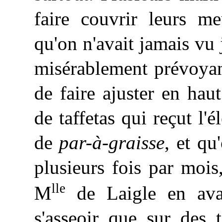
faire couvrir leurs m
qu'on n'avait jamais vu 
misérablement prévoyant
de faire ajuster en hau
de taffetas qui reçut l'é
de
par-à-graisse
, et qu
plusieurs fois par mois
lle
M
de Laigle en avai
s'asseoir que sur des 