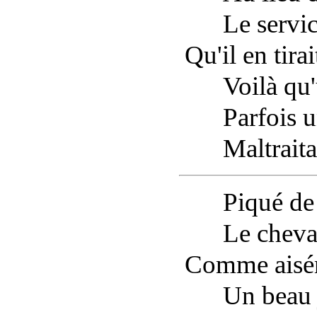
Le service
Qu'il en tira
Voilà qu'un
Parfois un 
Maltraita 
Piqué de l'
Le cheval 
Comme aiséme
Un beau jou