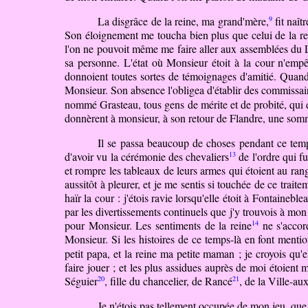
9
La disgrâce de la reine, ma grand'mère,
fit naît
Son éloignement me toucha bien plus que celui de la rein
l'on ne pouvoit même me faire aller aux assemblées du Lo
sa personne. L'état où Monsieur étoit à la cour n'empêc
donnoient toutes sortes de témoignages d'amitié. Quand 
Monsieur. Son absence l'obligea d'établir des commissaire
nommé Grasteau, tous gens de mérite et de probité, qui e
donnèrent à monsieur, à son retour de Flandre, une som
Il se passa beaucoup de choses pendant ce temps-
13
d'avoir vu la cérémonie des chevaliers
de l'ordre qui fu
et rompre les tableaux de leurs armes qui étoient au rang 
aussitôt à pleurer, et je me sentis si touchée de ce trait
haïr la cour : j'étois ravie lorsqu'elle étoit à Fontaine
par les divertissements continuels que j'y trouvois à mon g
14
pour Monsieur. Les sentiments
de
la reine
ne s'accord
Monsieur. Si les histoires de ce temps-là en font mentio
petit papa, et la reine ma petite maman ; je croyois qu'el
faire jouer ; et les plus assidues auprès de moi étoient
m
20
21
Séguier
, fille du chancelier, de Rancé
,
de
la Ville-au
Je n'étois pas tellement occupée de mon jeu, que