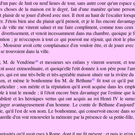
d'un parc de huit ou neuf lieues de tour, sans autre cour qu'un espace q
s choses de la maison est le degré, fait d'une manière qu'une person
plaisir de se jouer d'abord avec moi. Il étoit au haut de l'escalier lorsque
er. J'étois bien aise du plaisir qu'il prenoit, et je le fus encore davan
s de ville me vinrent saluer et me faire compliment, comme tous ceux de
ivertissement, et venoit incessamment dans ma chambre, quoique je fus
ention ; je m'occupois à tout ce qui pouvoit me réjouir, qui étoit le pl
Monsieur avoit cette complaisance d'en vouloir être, et de jouer avec 
se trouvoient dans la ville.
39
ur, M. de Vendôme
et messieurs ses enfans y vinrent souvent, et to
t assez extraordinaire, et quoiqu'elle l'eût donnée à son père pour l'ame
les, qui
est
une très-belle et très-agréable maison située sur la rivière 
41
 bien, et même le bonhomme feu M. de Béthune
fit tout ce qu'il pu
culier ; son mérite et la réputation qu'il avoit acquise dans les emplo
e à tout le monde ; il l'étoit encore bien davantage par l'estime que l
ileté et les héroïques vertus qui ont acquis au roi Henri IV le surn
ire juger avantageusement d'un homme. Le comte de Béthune d'aujourd'
yale, qu'il l'est de son nom. Le bonhomme, qui conservoit encore dans so
eille d'en voir renouveler la mémoire par la présence de sa petite-fille,
uriosités qu'il avoit eues à Rome, dont il me fit présent ; et puis je m'e