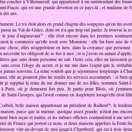
fus coucher à Villemareuil, qui appartenoit à un surintendant des finan
à Saint-Fiacre, qui est une grande dévotion en ce pays-là ; et madame de
 à dix ans.
e humeur.
Le
roi étoit alors en grand chagrin des soupçons qu'on lui avoit
 passa au Val-de-Grâce, dont on n'a que trop ouï parler. Je trouvai la rein
34
r le jour d'auparavant
: elle étoit encore dans les premiers sentime
tenoit le commerce qu'elle avoit avec Monsieur : elle fut bien aise de
 chose, elles m'appeloient en tiers, dans la croyance que personne n
 nécessité les obligeoit de se fier à moi ; et si j'avois eu autant d'appli
ulières que sans doute personne ne sait. Outre cela, elles ne laissoient
 sans cesse l'éloge du secret, et je me mis dans l'esprit que le véritabl
en est jamais souvenu. La reine vouloit que je séjournasse longtemps à Ch
çonner, elle ne pourroit plus lui rendre les services accoutumés : si bien
artir je suppliai la reine de me donner une de ses filles, nommée Saint
 à Paris, où je demeurai fort peu. Je partis pour Blois, où j'emm
de Saint-Georges, qui l'avoit connue en Angleterre lorsqu'elle étoit fille
36
s Corbeil, belle maison appartenant au président de
Bailleul
, le lendem
a maison, parce que la mienne, quoique assez grande, n'étoit pas enco
ent bien reçue et traitée, et les mêmes officiers continuèrent à me serv
rier de France qui portoit ce nom, et deux maisons appelées la Ferté-Sa
onsieur vint au-devant de moi jusqu'à Chambord, qui est à trois lieues 