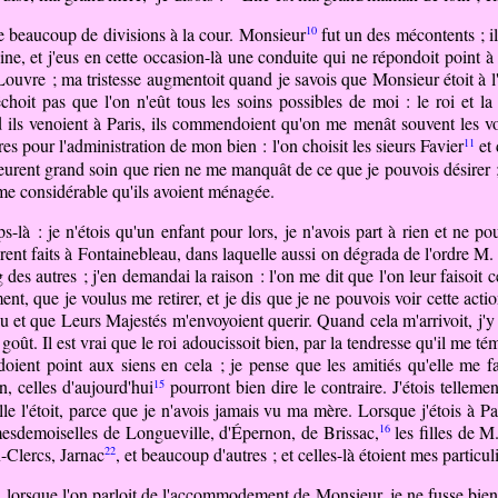
10
re beaucoup de divisions à la cour. Monsieur
fut un des mécontents ; il 
e, et j'eus en cette occasion-là une conduite qui ne répondoit point à 
uvre ; ma tristesse augmentoit quand je savois que Monsieur étoit à l'
hoit pas que l'on n'eût tous les soins possibles de moi : le roi et la
ils venoient à Paris, ils commendoient qu'on me menât souvent les voir 
11
s pour l'administration de mon bien : l'on choisit les sieurs Favier
et 
urent grand soin que rien ne me manquât de ce que je pouvois désirer ; e
me considérable qu'ils avoient ménagée.
là : je n'étois qu'un enfant pour lors, je n'avois part à rien et ne p
rent faits à Fontainebleau, dans laquelle aussi on dégrada de l'ordre M. 
des autres ; j'en demandai la raison : l'on me dit que l'on leur faisoit 
ement, que je voulus me retirer, et je dis que je ne pouvois voir cette a
bleau et que Leurs Majestés m'envoyoient querir. Quand cela m'arrivoit, j'
oût. Il est vrai que le roi adoucissoit bien, par la tendresse qu'il me té
oient point aux siens en cela ; je pense que les amitiés qu'elle me fai
15
n, celles d'aujourd'hui
pourront bien dire le contraire. J'étois telleme
le l'étoit, parce que je n'avois jamais vu ma mère. Lorsque j'étois à Par
16
esdemoiselles
de Longueville, d'Épernon, de Brissac,
les filles de 
22
x-Clercs, Jarnac
, et beaucoup d'autres ; et celles-là étoient mes particul
, lorsque l'on parloit de l'accommodement de Monsieur, je ne fusse bien 