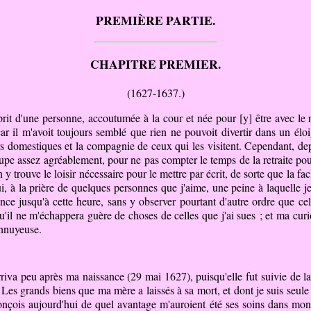
PREMIÈRE PARTIE.
CHAPITRE PREMIER.
(1627-1637.)
rit d'une personne, accoutumée à la cour et née pour [y] être avec le
r il m'avoit toujours semblé que rien ne pouvoit divertir dans un éloig
rs domestiques et la compagnie de ceux qui les visitent. Cependant, dep
ccupe assez agréablement, pour ne pas compter le temps de la retraite po
 y trouve le loisir nécessaire pour le mettre par écrit, de sorte que la fa
, à la prière de quelques personnes que j'aime, une peine à laquelle j
ce jusqu'à cette heure, sans y observer pourtant d'autre ordre que cel
l ne m'échappera guère de choses de celles que j'ai sues ; et ma curiosi
ennuyeuse.
a peu après ma naissance (29 mai 1627), puisqu'elle fut suivie de 
. Les grands biens que ma mère a laissés à sa mort, et dont je suis seule 
nçois aujourd'hui de quel avantage m'auroient été ses soins dans mon é