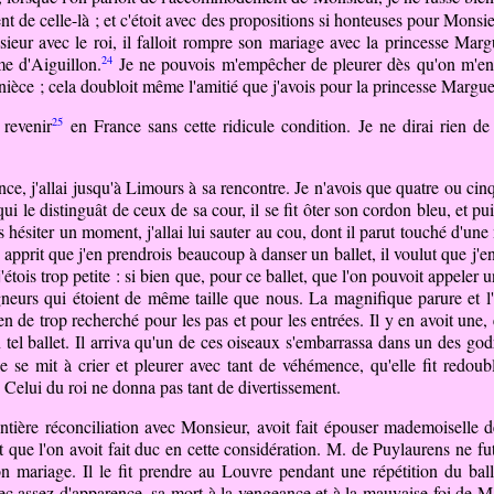
ment de celle-là ; et c'étoit avec des propositions si honteuses pour Mons
nsieur avec le roi, il falloit rompre son mariage avec la princesse Marg
24
me d'Aiguillon.
Je ne pouvois m'empêcher de pleurer dès qu'on m'en p
 nièce ; cela doubloit même l'amitié que j'avois pour la princesse Margue
25
revenir
en France sans cette ridicule condition. Je ne dirai rien de
e, j'allai jusqu'à Limours à sa rencontre. Je n'avois que quatre ou cinq a
 qui le distinguât de ceux de sa cour, il se fit ôter son cordon bleu, et 
s hésiter un moment, j'allai lui sauter au cou, dont il parut touché d'une
il apprit que j'en prendrois beaucoup à danser un ballet, il voulut que j'
e j'étois trop petite : si bien que, pour ce ballet, que l'on pouvoit app
seigneurs qui étoient de même taille que nous. La magnifique parure et
s rien de trop recherché pour les pas et pour les entrées. Il y en avoit un
n tel ballet. Il arriva qu'un de ces oiseaux s'embarrassa dans un des go
le se mit à crier et pleurer avec tant de véhémence, qu'elle fit redou
. Celui du roi ne donna pas tant de divertissement.
ntière réconciliation avec Monsieur, avoit fait épouser mademoiselle 
t que l'on avoit fait duc en cette considération.
M.
de Puylaurens ne fut
n mariage. Il le fit prendre au Louvre pendant une répétition du ball
vec assez d'apparence, sa mort à la vengeance et à la mauvaise foi de M