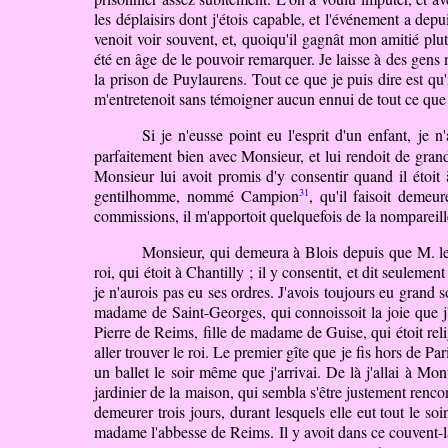
les déplaisirs dont j'étois capable, et l'événement a depu
venoit voir souvent, et, quoiqu'il gagnât mon amitié plu
été en âge de le pouvoir remarquer. Je laisse à des gens m
la prison de Puylaurens. Tout ce que je puis dire est qu'
m'entretenoit sans témoigner aucun ennui de tout ce que l'
Si je n'eusse point eu l'esprit d'un enfant, je 
parfaitement bien avec Monsieur, et lui rendoit
de
grands
Monsieur lui avoit promis d'y consentir quand il étoit 
31
gentilhomme, nommé Campion
, qu'il faisoit demeu
commissions, il m'apportoit quelquefois de la nompareil
Monsieur, qui demeura à Blois depuis que M. 
roi, qui étoit à Chantilly ; il y consentit, et dit seuleme
je n'aurois pas eu ses ordres. J'avois toujours eu grand
madame de Saint-Georges, qui connoissoit la joie que j
Pierre de Reims, fille de madame de Guise, qui étoit reli
aller trouver le roi. Le premier gîte que je fis hors de
un ballet le soir même que j'arrivai. De là j'allai à Mo
jardinier de la maison, qui sembla s'être justement re
demeurer trois jours, durant lesquels elle eut tout le so
madame l'abbesse de Reims. Il y avoit dans ce couvent-