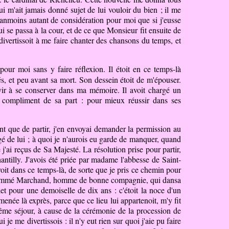
qui m'ait jamais donné sujet de lui vouloir du bien ; il me
néanmoins autant de considération pour moi que si j'eusse
ui se passa à la cour, et de ce que Monsieur fit ensuite de
 divertissoit à me faire chanter des chansons du temps, et
pour moi sans y faire réflexion. Il étoit en ce temps-là
és, et peu avant sa mort. Son dessein étoit de m'épouser.
ervir à se conserver dans ma mémoire. Il avoit chargé un
re compliment de sa part : pour mieux réussir dans ses
nt que de partir, j'en envoyai demander la permission au
congé de lui ; à quoi je n'aurois eu garde de manquer, quand
'ai reçus de Sa Majesté. La résolution prise pour partir,
antilly. J'avois été priée par madame l'abbesse de Saint-
roit dans ce temps-là, de sorte que je pris ce chemin pour
rs un nommé Marchand, homme de bonne compagnie, qui dansa
let pour une demoiselle de dix ans : c'étoit la noce d'un
enée là exprès, parce que ce lieu lui appartenoit, m'y fit
e même séjour, à cause de la cérémonie de la procession de
 je me divertissois : il n'y eut rien sur quoi j'aie pu faire