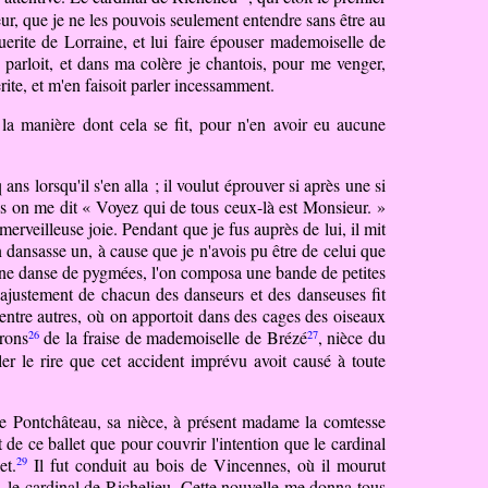
ieur, que je ne les pouvois seulement entendre sans être au
uerite de Lorraine, et lui faire épouser
mademoiselle
de
arloit, et dans ma colère je chantois, pour me venger,
rite, et m'en faisoit parler incessamment.
 la manière dont cela se fit, pour n'en avoir eu aucune
ns lorsqu'il s'en alla ; il voulut éprouver si après une si
puis on me dit « Voyez qui de tous ceux-là est Monsieur. »
 merveilleuse joie. Pendant que je fus auprès de lui, il mit
en dansasse un, à cause que je n'avois pu être de celui que
eler une danse de pygmées, l'on composa une bande
de
petites
 l'ajustement de chacun des danseurs et des danseuses fit
e, entre autres, où on apportoit dans des cages des oiseaux
26
27
drons
de la fraise de
mademoiselle
de Brézé
, nièce du
bler le rire que cet accident imprévu avoit causé à toute
de Pontchâteau, sa nièce, à présent madame la comtesse
 de ce ballet que pour couvrir l'intention que le cardinal
29
et.
Il fut conduit au bois de Vincennes, où il mourut
. le cardinal de Richelieu. Cette nouvelle me donna tous