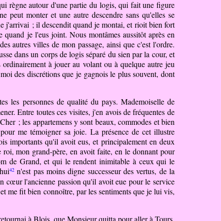
ui règne autour d'une partie du logis, qui fait une figure
ne peut monter et une autre descendre sans qu'elles se
 j'arrivai ; il descendit quand je montai, et rioit bien fort
tage quand je l'eus joint. Nous montâmes aussitôt après en
s autres villes de mon passage, ainsi que c'est l'ordre.
se dans un corps de logis séparé du sien par la cour, et
us ordinairement à jouer au volant ou à quelque autre jeu
moi des discrétions que je gagnois le plus souvent, dont
utes les personnes de qualité du pays. Mademoiselle de
ner. Entre toutes ces visites, j'en avois de fréquentes de
du Cher ; les appartemens y sont beaux, commodes et bien
t pour me témoigner sa joie. La présence de cet illustre
is importants qu'il avoit eus, et principalement en deux
e roi, mon grand-père, en avoit faite, en le donnant pour
om de Grand, et qui le rendent inimitable à ceux qui le
42
hui
n'est pas moins digne successeur des vertus, de la
n cœur l'ancienne passion qu'il avoit eue pour le service
 et me fit bien
connoître,
par les sentiments que je lui vis,
n retournai à Blois, que Monsieur quitta pour aller à Tours,