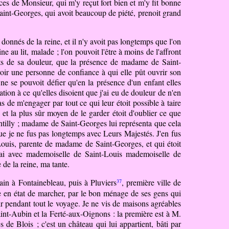
ces de Monsieur, qui m'y reçut fort bien et m'y fit bonne
 Saint-Georges, qui avoit beaucoup de piété, prenoit grand
 donnés de la reine, et il n'y avoit pas longtemps que l'on
e au lit, malade ; l'on pouvoit l'être à moins de l'affront
nts de sa douleur, que la présence de madame de Saint-
 voir une personne de confiance à qui elle pût ouvrir son
e se pouvoit défier qu'en la présence d'un enfant elles
cation à ce qu'elles disoient que j'ai eu de douleur de n'en
 pas de m'engager
par
tout ce qui leur étoit possible à taire
e et la plus sûr moyen de le garder étoit d'oublier ce que
antilly ; madame de Saint-Georges lui représenta que cela
 que je ne fus pas longtemps avec Leurs Majestés. J'en fus
-Louis, parente de madame de Saint-Georges, et qui étoit
enai avec mademoiselle de Saint-Louis
mademoiselle
de
 de la reine, ma tante.
37
ain à Fontainebleau, puis à Pluviers
, première ville de
re en état de marcher, par le bon ménage de ses gens qui
ir pendant tout le voyage. Je ne vis de maisons agréables
int-Aubin et la Ferté-aux-Oignons : la première est à M.
de Blois ; c'est un château qui lui appartient, bâti par