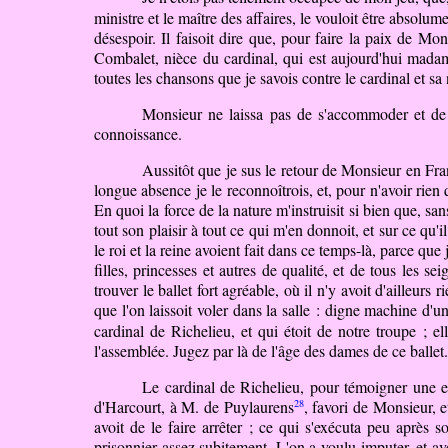
ministre et le maître des affaires, le vouloit être absolu
désespoir. Il faisoit dire que, pour faire la paix de Mo
Combalet, nièce du cardinal, qui est aujourd'hui mada
toutes les chansons que je savois contre le cardinal et sa
Monsieur ne laissa pas de s'accommoder et de 
connoissance.
Aussitôt que je sus le retour de Monsieur en Franc
longue absence je le reconnoîtrois, et, pour n'avoir rien
En quoi la force de la nature m'instruisit si bien que, san
tout son plaisir à tout ce qui m'en donnoit, et sur ce qu'
le roi et la reine avoient fait dans ce temps-là, parce qu
filles, princesses et autres de qualité, et de tous les 
trouver le ballet fort agréable, où il n'y avoit d'ailleur
que l'on laissoit voler dans la salle : digne machine d'u
cardinal de Richelieu, et qui étoit de notre troupe ; el
l'assemblée. Jugez par là de l'âge des dames de ce ballet
Le cardinal de Richelieu, pour témoigner une e
28
d'Harcourt, à M. de Puylaurens
, favori de Monsieur, e
avoit de le faire
arrêter ;
ce qui s'exécuta peu après so
prisonnier assez subitement. L'on a voulu imputer, et a