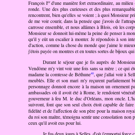
er
François I
d'une manière fort extraordinaire, au milieu 
ronde. Une des plus curieuses et des plus remarquable
rencontrent, bien qu'elles se voient ; à quoi Monsieur prit 
de me voir courir, dans la pensée que j'avois
de
l'attrap
carrosse ensemble, et nous allâmes à Blois, où les corp
Monsieur se donnoit lui-même la peine de penser à mon d
qu'il y eût un escalier à monter. Je répondois à son int
d'action, comme la chose du monde que j'aime le mieux. 
j'étois payée on montres et en toutes sortes de bijoux qui 
Durant le séjour que je fis auprès de Monsie
Vendôme m'y vint voir une fois sans sa mère ; ce qui étoi
40
madame la comtesse de Béthune
, que j'allai voir à Sel
meublés. Elle et son mari m'y reçurent parfaitement
personnage donnoit encore à la maison un ornement parti
ambassades où il avoit été à Rome, le rendoient vénérabl
gouverneur à feu M. le duc d'Orléans, mon oncle. L'hab
suivront, font que son seul choix étoit capable de fa
fidélité et de l'affection de son père pour la maison ro
du roi son maître, témoigna sentir une consolation non par
ceux qu'il avoit eus pour lui.
Je
fus deux jours à Selles, d'où j'emportai force c