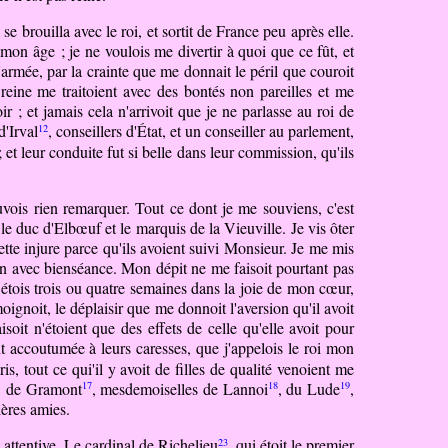
se brouilla avec le roi, et sortit de France peu après elle.
mon âge ; je ne voulois me divertir à quoi que ce fût, et
armée, par la crainte que me donnait le péril que couroit
 reine me traitoient avec des bontés non pareilles et me
; et jamais cela n'arrivoit que je ne parlasse au roi de
12
d'Irval
, conseillers d'État, et un conseiller
au
parlement,
t leur conduite fut si belle dans leur commission, qu'ils
ouvois rien remarquer.
Tout
ce dont je me souviens, c'est
le duc d'Elbœuf et le marquis de la Vieuville. Je vis ôter
cette injure parce qu'ils avoient suivi Monsieur. Je me mis
ction avec bienséance. Mon dépit ne me faisoit pourtant pas
y étois trois ou quatre semaines dans la joie de mon cœur,
moignoit, le déplaisir que me donnoit l'aversion qu'il avoit
soit n'étoient que des effets de celle qu'elle avoit pour
nt accoutumée à leurs caresses, que j'appelois le roi mon
is, tout ce qui'il y avoit de filles de qualité venoient me
17
18
19
M. de Gramont
, mesdemoiselles de Lannoi
, du
Lude
,
ières amies.
23
attentive. Le cardinal de Richelieu
, qui étoit le premier