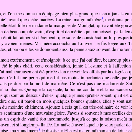
on, et l'on me donna un équipage bien plus grand que n'en a jamais eu 
4
5
oie
, avant que d'être mariées. La reine, ma grand'mère
, me donna pou
le étoit fille de madame la marquise de Montglat, qui avoit été gouv
nne de beaucoup de vertu, d'esprit et de mérite, qui connoissoit parfaite
 étoit fait aimer si chèrement, que sa seule considération fit presque to
es y avoient menés. Ma mère accoucha au Louvre ; je fus logée aux Tuile
s, et par où elles se donnoient aussi la peine assez souvent de me venir
oit extrêmement, et témoignoit, à ce que j'ai ouï dire, beaucoup plus d
é le plus chéri, cette considération, jointe à l'estime et à l'affectio
ai malheureusement été privée d'en recevoir les effets par la disgrâce qui
ue. Ce fut une perte qui me fut pas moins importante que celle que je 
'avais perdue par la mort de ma mère. Ce n'est pas que madame de Sa
roit souhaiter. Quoique la capacité, la bonne conduite et la naissance
es qui sont au-dessous d'elles, quelque jeunes qu'elles soient, qu'il es
re que, s'il paroît en mois quelques bonnes qualités, elles y sont natur
 du moindre châtiment. Ajoutez à cela qu'il est très-ordinaire de voir le
s sentiments d'une mauvaise gloire. J'avois si souvent à mes oreilles des
s un esprit de vanité fort incommode, jusqu'à ce que la raison m'eût fai
ouvent et si longtemps flattée. La naïveté avec laquelle je veux parler de 
8
Guise, ma
grand'mère,
je disois : « Elle est ma grand'maman de loin ; ell