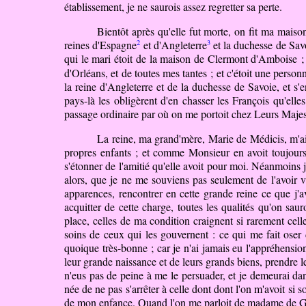
établissement, je ne saurois assez regretter sa perte.
Bientôt après qu'elle fut morte, on fit ma mais
2
3
reines d'Espagne
et d'Angleterre
et la duchesse de Sav
qui le mari étoit
de
la maison de Clermont d'Amboise ; el
d'Orléans, et de toutes mes tantes ; et c'étoit une perso
la reine d'Angleterre et de la duchesse de Savoie, et s'en
pays-là les obligèrent d'en chasser les François qu'ell
passage ordinaire par où on me portoit chez Leurs Majesté
La reine, ma grand'mère, Marie de Médicis, m'aim
propres enfants ; et comme Monsieur en avoit toujours ét
s'étonner de l'amitié qu'elle avoit pour moi. Néanmoins j'
alors, que je ne me souviens pas seulement de l'avoir v
apparences, rencontrer en cette grande reine ce que j
acquitter de cette charge, toutes les qualités qu'on sau
place, celles de ma condition craignent si rarement cell
soins de ceux qui les gouvernent : ce qui me fait oser di
quoique très-bonne ; car je n'ai jamais eu l'appréhension
leur grande naissance et de leurs grands biens, prendre le
n'eus pas de peine à me le persuader, et je demeurai dan
née de ne pas s'arrêter à celle dont dont l'on m'avoit si s
de mon enfance. Quand l'on me parloit de madame de 