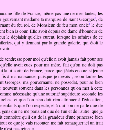
aucune fille de France, même pas une de mes tantes, les
6
r gouvernant madame la marquise de Saint-Georges
, de
7
ernant du feu roi, de Monsieur, de feu mon oncle
le duc
ment bien la cour. Elle avoit depuis été dame d'honneur de
ut le déplaisir qu'elles eurent, lorsque les affaires de ce
ries, qui y tiennent par la grande galerie, qui étoit le
 voir.
e tendresse pour moi qu'elle n'avoit jamais fait pour ses
n qu'elle avoit eues pour ma mère, fait qu'on ne doit pas
 la fit sortir de France, parce que j'étois
encore
si jeune
fis à ma naissance, puisque je devois ; selon toutes les
int-Georges, ma gouvernante, ne possédât, pour se bien
 se trouvent souvent dans les personnes qu'on met à cette
t comme nécessaire qu'une autorité supérieure seconde les
elles, et que l'on n'en doit rien attribuer à l'éducation,
s enfants que l'on respecte, et à qui l'on ne parle que de
 gens qui ne me parlaient que de l'un et de l'autre, que je
t connoître qu'il est de la grandeur d'une princesse bien
tout ce que je vais raconter, me fait remarquer ici un trait
e n'est pas reine. »