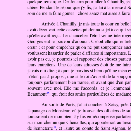
quelque remarque. De Jouarre pour aller à Chantilly, je 
chère. Pendant le séjour que j'y fis, j'allai à la messe 
soin de me la faire goûter : chose assez mal aisée à faire
Arrivée à Chantilly, je mis toute la cour en bell
avoit découvert cette cassette qui donna sujet à ce qui se
qu'elle avoit reçu. Le chancelier l'étoit venue interroge
Georges eut le pouvoir d'adoucir. C'étoit elle qui entre
cœur ; et pour empêcher qu'on ne pût soupçonner aucune
voulussent hasarder de parler d'affaires si importantes. La
avoir pas eu, je pourrois ici rapporter des choses partic
leurs entretiens. Une de leurs adresses étoit de me faire
j'avois ouï dire ; à quoi je parvins si bien qu'il ne m'
n'étoit pas à propos ; que si le roi s'avisoit de la soup
toujours parfaitement bien traitée, et avant que d'en p
souvent avec moi. Elle me l'accorda, et je l'emmenai
35
Beaumont
, qui étoit des amies particulières de madame 
Au sortir de Paris, j'allai coucher à Soisy, prè
l'apanage de Monsieur, où je trouvai des officiers de s
jouissoient de mon bien. J'y fus en récompense parfaitem
sur mon chemin que Chenailles, qui appartenoit au tréso
38
de Senneterre
, et l'autre au comte de Saint-Aignan. M