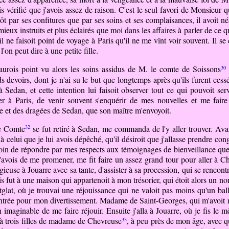
is vérifié que j'avois assez de raison. C'est le seul favori de Monsieur 
tôt par ses confitures que par ses soins et ses complaisances, il avoit 
ieux instruits et plus éclairés que moi dans les affaires à parler de ce q
il ne faisoit point de voyage à Paris qu'il ne me vînt voir souvent. Il se
on peut dire à une petite fille.
30
n'aurois point vu alors les soins assidus de M. le comte de Soissons
 devoirs, dont je n'ai su le but que longtemps après qu'ils furent cess
à Sedan, et cette intention lui faisoit observer tout ce qui pouvoit s
rer à Paris, de venir souvent s'enquérir de mes nouvelles et me fai
le et des dragées de Sedan, que son maître m'envoyoit.
32
le Comte
se fut retiré à Sedan, me commanda de l'y aller trouver. Ava
nt à celui que je lui avois dépêché, qu'il désiroit que j'allasse prendre 
 soin de répondre par mes respects aux témoignages de bienveillance que j
'avois de me promener, me fit faire un assez
grand
tour pour aller à Ch
gieuse à Jouarre avec sa tante, d'assister à sa procession, qui se rencont
 Paris fut à une maison qui appartenoit à mon trésorier, qui étoit alo
ntglat, où je trouvai une réjouissance qui ne valoit pas moins qu'un bal
ncontrée pour mon divertissement. Madame de Saint-Georges,
qui
m'avoit m
in imaginable de me faire réjouir. Ensuite j'alla à Jouarre, où je fis l
33
là trois filles de madame de Chevreuse
, à peu près de mon âge, avec qui