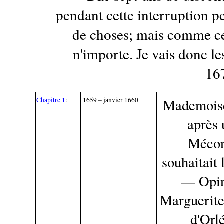
pendant cette interruption p
de choses; mais comme ce 
n'importe. Je vais donc l
167
Chapitre 1
:
1659 – janvier 1660
Mademoise
après 
Mécon
souhaitait 
— Opini
Marguerite
d'Orl