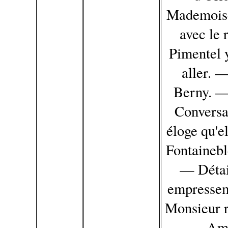
Mademoise
avec le
Pimentel 
aller. 
Berny. — 
Conversa
éloge qu'e
Fontainebl
— Détai
empresseme
Monsieur 
— Amou