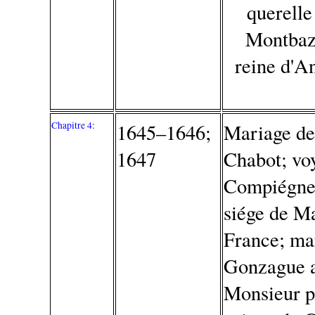
querelle
Montbazo
reine d'A
Chapitre 4
:
1645–1646;
Mariage de
1647
Chabot; voy
Compiégne,
siége de Ma
France; ma
Gonzague a
Monsieur p