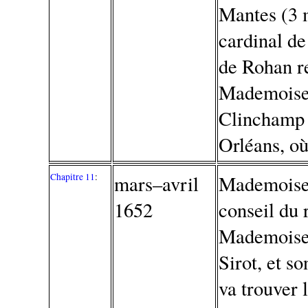
Mantes (3 
cardinal de
de Rohan r
Mademoisel
Clinchamp e
Orléans, où
Chapitre 11
:
mars–avril
Mademoisell
1652
conseil du 
Mademoisell
Sirot, et s
va trouver 