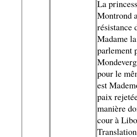
La princess
Montrond av
résistance 
Madame la 
parlement p
Mondevergu
pour le mê
est Mademo
paix rejeté
manière do
cour à Lib
Translation