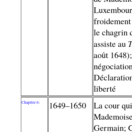
Luxembourg,
froidement 
le chagrin 
assiste au
août 1648)
négociation
Déclaratio
liberté
Chapitre 6
:
1649–1650
La cour qui
Mademoisell
Germain; G