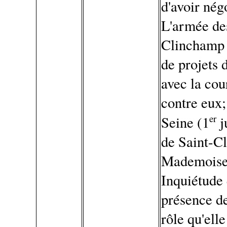
d'avoir nég
L'armée de
Clinchamp v
de projets 
avec la co
contre eux;
er
Seine (1
j
de Saint-Cl
Mademoisell
Inquiétude 
présence de
rôle qu'ell