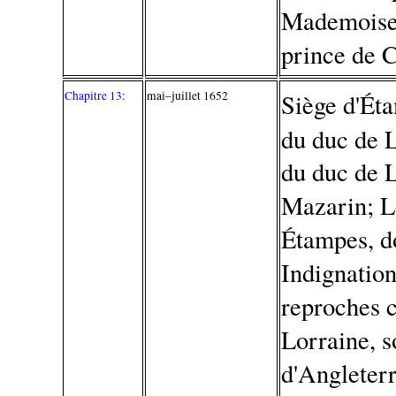
Mademoisel
prince de 
Chapitre 13
:
mai–juillet 1652
Siège d'Ét
du duc de L
du duc de L
Mazarin; Le
Étampes, do
Indignatio
reproches 
Lorraine, s
d'Angleterr