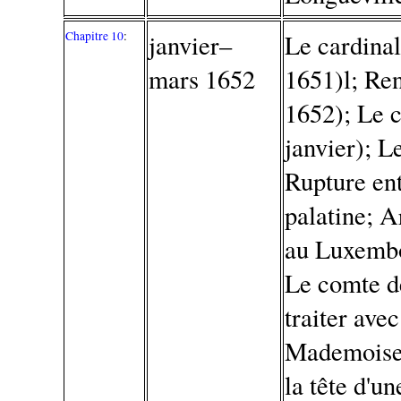
Chapitre 10
:
janvier–
Le cardina
mars 1652
1651)l; Ren
1652); Le c
janvier); L
Rupture en
palatine; A
au Luxembo
Le comte d
traiter ave
Mademoisel
la tête d'u