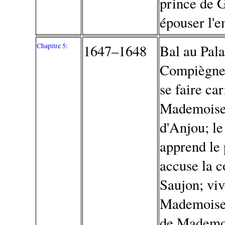
prince de G
épouser l'
Chapitre 5
:
1647–1648
Bal au Pala
Compiègne 
se faire ca
Mademoisel
d'Anjou; l
apprend le 
accuse la c
Saujon; viv
Mademoisel
de Mademoi