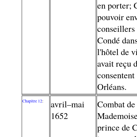
en porter;
pouvoir en
conseillers
Condé dans
l'hôtel de v
avait reçu 
consentent 
Orléans.
Chapitre 12
:
avril–mai
Combat de 
1652
Mademoisel
prince de 