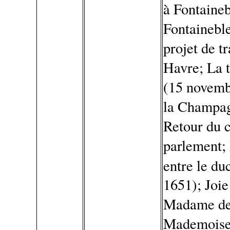
à Fontaine
Fontaineble
projet de t
Havre; La t
(15 novemb
la Champag
Retour du 
parlement;
entre le du
1651); Joi
Madame de 
Mademoisel